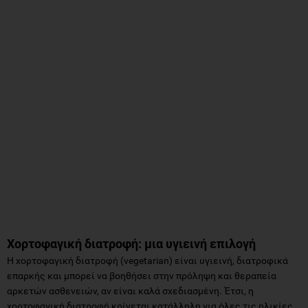
Χορτοφαγική διατροφή: μια υγιεινή επιλογή
Η χορτοφαγική διατροφή (vegetarian) είναι υγιεινή, διατροφικά
επαρκής και μπορεί να βοηθήσει στην πρόληψη και θεραπεία
αρκετών ασθενειών, αν είναι καλά σχεδιασμένη. Έτσι, η
χορτοφαγική διατροφή κρίνεται κατάλληλη για όλες τις ηλικίες