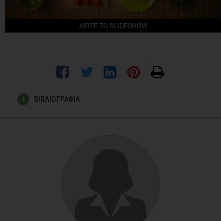
ΔΕΙΤΕ ΤΟ SLIDESHOW
ΒΙΒΛΙΟΓΡΑΦΙΑ
Sabaté J., The contribution of vegetarian diets to health and
disease: a paradigm shift?., Am J Clin Nutr. September 2003;
vol. 78 no. 3 502S-507S
Mayo Clinic staff., Meatless meals: The benefits of eating less
meat., Mayo Clinic. September 2011
WebMD website, Vegetarian Diet Slideshow: Becoming a
Vegetarian., accessed on June 2011:
http://www.webmd.com/diet/ss/slideshow-vegetarian-diet?