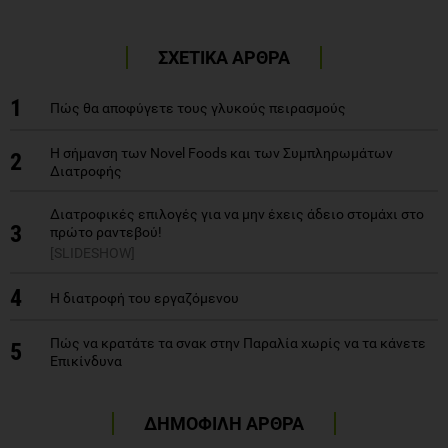
ΣΧΕΤΙΚΑ ΑΡΘΡΑ
1
Πώς θα αποφύγετε τους γλυκούς πειρασμούς
Η σήμανση των Novel Foods και των Συμπληρωμάτων
2
Διατροφής
Διατροφικές επιλογές για να μην έχεις άδειο στομάχι στο
3
πρώτο ραντεβού!
[SLIDESHOW]
4
Η διατροφή του εργαζόμενου
Πώς να κρατάτε τα σνακ στην Παραλία χωρίς να τα κάνετε
5
Επικίνδυνα
ΔΗΜΟΦΙΛΗ ΑΡΘΡΑ