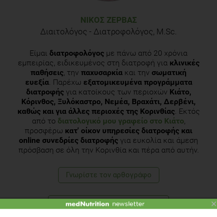
Διαιτολόγος - Διατροφολόγος, M.Sc.
Είμαι
διατροφολόγος
με πάνω από 20 χρόνια
εμπειρίας, ειδικευμένος στη διατροφή για
κλινικές
παθήσεις
, την
παχυσαρκία
και την
σωματική
ευεξία
. Παρέχω
εξατομικευμένα προγράμματα
διατροφής
για κατοίκους των περιοχών
Κιάτο,
Κόρινθος, Ξυλόκαστρο, Νεμέα, Βραχάτι, Δερβένι,
καθώς και για άλλες περιοχές της Κορινθίας
. Εκτός
από το
διατολογικό μου γραφείο στο Κιάτο
,
προσφέρω
κατ' οίκον υπηρεσίες διατροφής και
online συνεδρίες διατροφής
για ευκολία και άμεση
πρόσβαση σε όλη την Κορινθία και πέρα από αυτήν.
Γνωρίστε τoν αρθογράφο
Δείτε το διαιτολογικό γραφείο
×
TOPICS