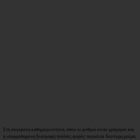
Στη σύγχρονη καθημερινότητα, όπου οι ρυθμοί είναι γρήγοροι και
η ισορροπημένη διατροφή πολλές φορές περνά σε δεύτερη μοίρα,
πολλοί άνθρωποι παραλείπουν τα ενδιάμεσα γεύματα ή
καταφεύγουν σε πρόχειρες και λιγότερο θρεπτικές λύσεις. Το
snacking
, όταν γίνεται με σύνεση, μπορεί να μετατραπεί σε μια