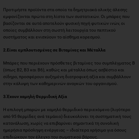
βασίζονται σε αυτά αποτελούν φυσική πηγή φυτικών ινών, οι
οποίες συμβάλλουν στη σωστή λειτουργία του πεπτικού
συστήματος και ενισχύουν το αίσθημα κορεσμού.
2.Είναι εμπλουτισμένες σε Βιταμίνες και Μέταλλα
Μπάρες που περιέχουν πρόσθετες βιταμίνες του συμπλέγματος Β
(όπως Β2, Β3 και Β6), καθώς και μέταλλα όπως ασβέστιο και
σίδηρο, προσφέρουν αυξημένη διατροφική αξία και συμβάλλουν
στην κάλυψη των καθημερινών αναγκών του οργανισμού.
3.Έχουν χαμηλή Θερμιδική Αξία
Η επιλογή μπαρών με χαμηλό θερμιδικό περιεχόμενο (λιγότερο
από 95 θερμίδες ανά τεμάχιο) διευκολύνει τη συστηματική τους
κατανάλωση, χωρίς να επιβαρύνει σημαντικά τη συνολική
ημερήσια πρόσληψη ενέργειας – ιδιαίτερα χρήσιμο για όσους
επιδιώκουν τον έλεγχο του σωματικού βάρους.
4.Έχουν χαμηλή περιεκτικότητα σε Σάκχαρα και Κορεσμένα
Λιπαρά