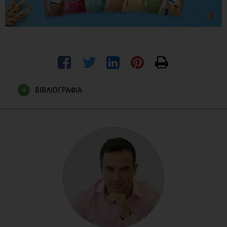
ΒΙΒΛΙΟΓΡΑΦΙΑ
1. Marangoni F, Martini D, Scaglioni S, Sculati M, Donini LM,
Leonardi F, Agostoni C, Castelnuovo G, Ferrara N, Ghiselli A,
Giampietro M, Maffeis C, Porrini M, Barbi B, Poli A. Snacking
in nutrition and health. Int J Food Sci Nutr. 2019
Dec;70(8):909-923.
2. Njike VY, Smith TM, Shuval O, Shuval K, Edshteyn I,
Kalantari V, Yaroch AL. Snack Food, Satiety, and Weight. Adv
Nutr. 2016 Sep 15;7(5):866-78.
3. Almoraie NM, Saqaan R, Alharthi R, Alamoudi A, Badh L,
Shatwan IM. Snacking patterns throughout the lifespan:
potential implications on health. Nutr Res. 2021 Jul;91:81-94.
ΝΊΚΟΣ ΖΈΡΒΑΣ