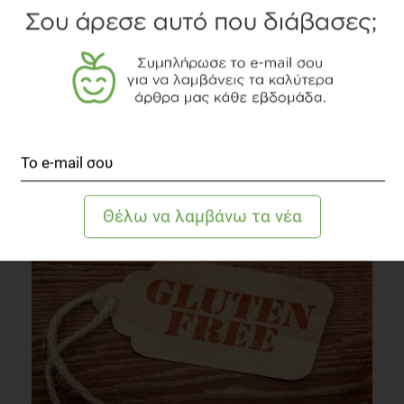
ΜΠΑΡΕΣ ΔΗΜΗΤΡΙΑΚΩΝ
ΟΛΙΚΗ ΑΛΕΣΗ
ΕΝΕΡΓΕΙΑ
ΔΙΑΒΑΣΤΕ ΑΚΟΜΗ
Ποικιλία και γεύση στη διατροφή χωρίς γλουτένη
Παθήσεις Πεπτικού