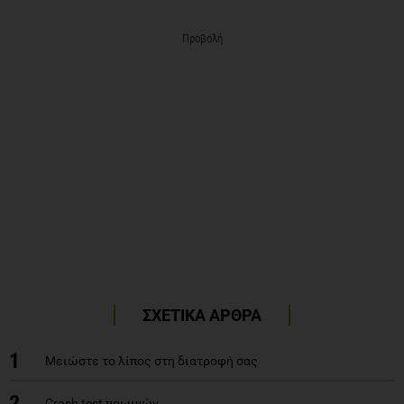
ΣΧΕΤΙΚΑ ΑΡΘΡΑ
1
Μειώστε το λίπος στη διατροφή σας
2
Crash test πρωινών
Η εκπαίδευση του καταναλωτή ως μία από τις
3
δραστικότερες παρεμβάσεις για τη βελτίωση της