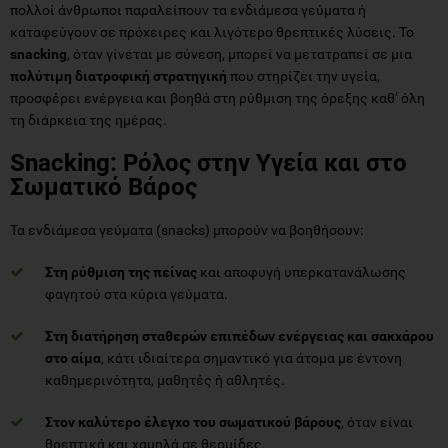
πολύτιμη διατροφική στρατηγική
που στηρίζει την υγεία,
προσφέρει ενέργεια και βοηθά στη ρύθμιση της όρεξης καθ’ όλη
τη διάρκεια της ημέρας.
Snacking: Ρόλος στην Υγεία και στο
Σωματικό Βάρος
Τα ενδιάμεσα γεύματα (snacks) μπορούν να βοηθήσουν:
Στη ρύθμιση της πείνας
και αποφυγή υπερκατανάλωσης
φαγητού στα κύρια γεύματα.
Στη διατήρηση σταθερών επιπέδων ενέργειας και σακχάρου
στο αίμα
, κάτι ιδιαίτερα σημαντικό για άτομα με έντονη
καθημερινότητα, μαθητές ή αθλητές.
Στον καλύτερο έλεγχο του σωματικού βάρους
, όταν είναι
θρεπτικά και χαμηλά σε θερμίδες.
Στην ενίσχυση της πρόσληψης σημαντικών μικροθρεπτικών
συστατικών
που συχνά λείπουν από τη διατροφή (π.χ.