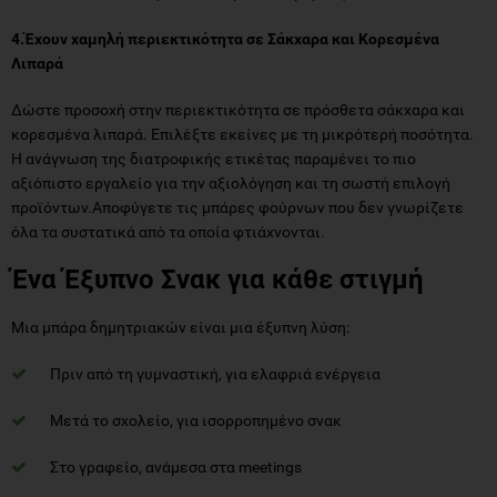
Δώστε προσοχή στην περιεκτικότητα σε πρόσθετα σάκχαρα και
κορεσμένα λιπαρά. Επιλέξτε εκείνες με τη μικρότερή ποσότητα.
Η ανάγνωση της διατροφικής ετικέτας παραμένει το πιο
αξιόπιστο εργαλείο για την αξιολόγηση και τη σωστή επιλογή
προϊόντων.Αποφύγετε τις μπάρες φούρνων που δεν γνωρίζετε
όλα τα συστατικά από τα οποία φτιάχνονται.
Ένα Έξυπνο Σνακ για κάθε στιγμή
Μια μπάρα δημητριακών είναι μια έξυπνη λύση:
Πριν από τη γυμναστική, για ελαφριά ενέργεια
Μετά το σχολείο, για ισορροπημένο σνακ
Στο γραφείο, ανάμεσα στα meetings
Στο δρόμο, χωρίς τύψεις και χωρίς καθυστέρηση