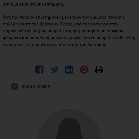
επιθυμία και στύση) επίδραση.
Όσο πιο πολύ οι επιστήμονες μελετούν τον λυκίσκο, τόσο πιο
πολλές ιδιότητες βρίσκουν. Εκτός, από τη χρήση του στην
παραγωγή της μπίρας μπορεί να χρησιμοποιηθεί σε διάφορα
φάρμακα και συμπληρώματα διατροφής για να μπορεί ο κάθε ένας
να παίρνει τις ευεργετικές ιδιότητες του λυκίσκου.
ΒΙΒΛΙΟΓΡΑΦΙΑ
J. Cubero, L. Franco, C. Szanche, R. Bravo, E. Romero, C.
Barriga. The Sedative effect of Hop (Humulus Lupulus), a
component of beer, in a stressed population. Ann Nutr
Metab, 2011; 58 (suppl 3): 1-XXX
Λυκίσκος –Humulus Lupulus [Internet] 2010 Mar 26 [cited