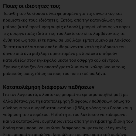
Ποιες οι ιδιότητες του;
Τα άνθη του λυκίσκου είναι φημισμένα για τις υπνωτικές και
ηρεμιστικές τους ιδιότητες. Εκτός, από την κατανάλωση της
μπίρας (κατά προτίμηση χωρίς αλκοόλ), μπορεί κάποιος να πάρει
τις ευεργετικές ιδιότητες του λυκίσκου είτε λαμβάνοντας τα
άνθη του ως τσάι είτε πάνω σε μαξιλάρι εμποτισμένο με λυκίσκο.
Τα πτητικά έλαια που απελευθερώνονται κατά τη διάρκεια του
ύπνου από ένα μαξιλάρι εμποτισμένο με λυκίσκο επιδρούν
κατευθείαν στον εγκέφαλο μέσω του οσφρητικού κέντρου.
Έρευνες έδειξαν ότι αποστάγματα λυκίσκου χαλαρώνουν τους
μαλακούς μύες, ιδίως αυτούς του πεπτικού σωλήνα.
Καταπολέμηση διάφορων παθήσεων
Για τον λόγο αυτό, ο λυκίσκος μπορεί να χρησιμοποιηθεί μαζί με
άλλα βότανα για τη καταπολέμηση διάφορων παθήσεων, όπως το
σύνδρομο του ευερέθιστου εντέρου (IBS), η νόσος του Crohn και η
νεύρωση του στομάχου. Η ιδιότητα του λυκίσκου να χαλαρώνει
και να καταπραΰνει συμπληρώνεται από την αντιβακτηριδιακή του
δράση που μπορεί να μειώσει διάφορες σωματικές φλεγμονές.
Έτσι, μπορεί να απαλύνει λοιμώξεις του άνω πεπτικού σωλήνα,