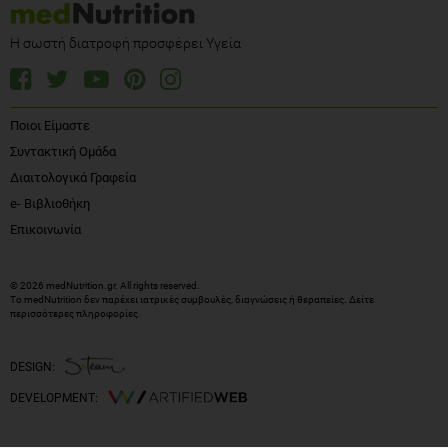
Η σωστή διατροφή προσφέρει Υγεία
Ποιοι Είμαστε
Συντακτική Ομάδα
Διαιτολογικά Γραφεία
e- Βιβλιοθήκη
Επικοινωνία
© 2026 medNutrition.gr. All rights reserved.
Το medNutrition δεν παρέχει ιατρικές συμβουλές, διαγνώσεις ή θεραπείες.
Δείτε
περισσότερες πληροφορίες
.
DESIGN:
DEVELOPMENT: