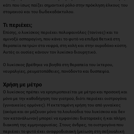
κάτι που ίσως παίζει σημαντικό ρόλο στην πρόκληση έλκους του
στομαχιού και του δωδεκαδάκτυλου.
Τι περιέχει;
Επίσης, ο λυκίσκος περιέχει πολυφαινόλες (τανίνες) και το
αμινοξύ ασπαραγίνη, που κάνει το φυτό να επιδρά θετικά στη
θεραπεία πετρών στα νεφρά, στη χολή και στην ουροδόχο κύστη.
Αυτές οι ουσίες κάνουν τον λυκίσκο διουρητικό.
Ο λυκίσκος βρέθηκε να βοηθά στη θεραπεία του ίκτερου,
νευραλγίες, ρευματοπάθειες, πονόδοντο και δυσπεψία.
Χρήση με μέτρο
Ο λυκίσκος πρέπει να χρησιμοποιείται με μέτρο και προσοχή και
μόνο με την καθοδήγηση του γιατρού, διότι περιέχει οιστρογόνα
(γυναικείες ορμόνες). Η εκτεταμένη χρήση του από γυναίκες
(ακόμα και αν μάζευαν μόνο τα λουλούδια του λυκίσκου και δεν
τον κατανάλωναν) μπορεί να εμφανίσει διαταραχές ή και πλήρη
διακοπή της εμμηνορρυσίας. Στους άνδρες, τα οιστρογόνα που
περιέχει το φυτό έχει αναφροδισιακή (μείωση στη σεξουαλική