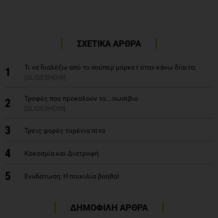
ΣΧΕΤΙΚΑ ΑΡΘΡΑ
Τι να διαλέξω από το σούπερ μάρκετ όταν κάνω δίαιτα;
1
[SLIDESHOW]
Τροφές που προκαλούν το...σωσίβιo
2
[SLIDESHOW]
3
Τρεις φορές τυρένια πίτα
4
Κακοσμία και Διατροφή
5
Ενυδάτωση: Η ποικιλία βοηθά!
ΔΗΜΟΦΙΛΗ ΑΡΘΡΑ