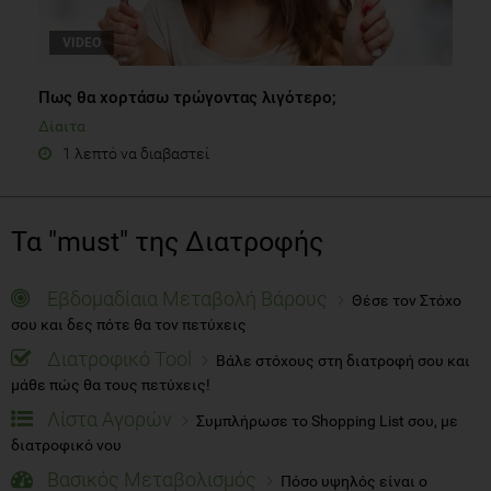
VIDEO
Πως θα χορτάσω τρώγοντας λιγότερο;
Δίαιτα
1 λεπτό να διαβαστεί
Τα "must" της Διατροφής
Εβδομαδίαια Μεταβολή Βάρους
Θέσε τον Στόχο
σου και δες πότε θα τον πετύχεις
Διατροφικό Tool
Βάλε στόχους στη διατροφή σου και
μάθε πώς θα τους πετύχεις!
Λίστα Αγορών
Συμπλήρωσε το Shopping List σου, με
διατροφικό νου
Βασικός Μεταβολισμός
Πόσο υψηλός είναι ο