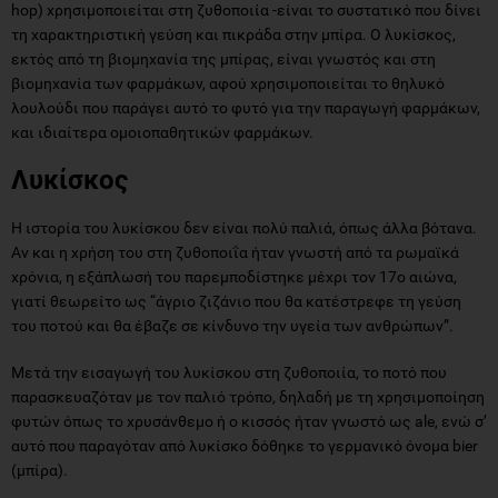
hop) χρησιμοποιείται στη ζυθοποιία -είναι το συστατικό που δίνει
τη χαρακτηριστική γεύση και πικράδα στην μπίρα. Ο λυκίσκος,
εκτός από τη βιομηχανία της μπίρας, είναι γνωστός και στη
βιομηχανία των φαρμάκων, αφού χρησιμοποιείται το θηλυκό
λουλούδι που παράγει αυτό το φυτό για την παραγωγή φαρμάκων,
και ιδιαίτερα ομοιοπαθητικών φαρμάκων.
Λυκίσκος
Η ιστορία του λυκίσκου δεν είναι πολύ παλιά, όπως άλλα βότανα.
Αν και η χρήση του στη ζυθοποιΐα ήταν γνωστή από τα ρωμαϊκά
χρόνια, η εξάπλωσή του παρεμποδίστηκε μέχρι τον 17ο αιώνα,
γιατί θεωρείτο ως “άγριο ζιζάνιο που θα κατέστρεφε τη γεύση
του ποτού και θα έβαζε σε κίνδυνο την υγεία των ανθρώπων”.
Μετά την εισαγωγή του λυκίσκου στη ζυθοποιία, το ποτό που
παρασκευαζόταν με τον παλιό τρόπο, δηλαδή με τη χρησιμοποίηση
φυτών όπως το χρυσάνθεμο ή ο κισσός ήταν γνωστό ως ale, ενώ σ’
αυτό που παραγόταν από λυκίσκο δόθηκε το γερμανικό όνομα bier
(μπίρα).