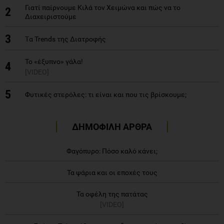
Γιατί παίρνουμε Κιλά τον Χειμώνα και πώς να το
2
Διαχειριστούμε
3
Tα Trends της Διατροφής
Το «έξυπνο» γάλα!
4
[VIDEO]
5
Φυτικές στερόλες: τι είναι και που τις βρίσκουμε;
ΔΗΜΟΦΙΛΗ ΑΡΘΡΑ
Φαγόπυρο: Πόσο καλό κάνει;
Τα ψάρια και οι εποχές τους
Τα οφέλη της πατάτας
[VIDEO]