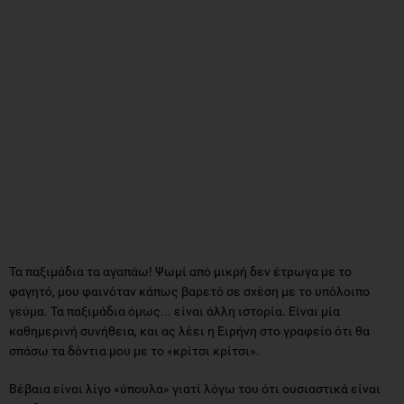
Τα παξιμάδια τα αγαπάω! Ψωμί από μικρή δεν έτρωγα με το
φαγητό, μου φαινόταν κάπως βαρετό σε σχέση με το υπόλοιπο
γεύμα. Τα παξιμάδια όμως... είναι άλλη ιστορία. Είναι μία
καθημερινή συνήθεια, και ας λέει η Ειρήνη στο γραφείο ότι θα
σπάσω τα δόντια μου με το «κρίτσι κρίτσι».
Βέβαια είναι λίγο «ύπουλα» γιατί λόγω του ότι ουσιαστικά είναι