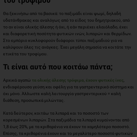
του τροφίμου
Θα ξεκινήσω από τα βασικά: το παξιμάδι είναι ψωμί, δηλαδή
υδατάνθρακας και αναλόγως από το είδος του δημητριακού, από
το αν είναι ολικής άλεσης ή όχι, ή εάν περιέχει ελαιόλαδο, έχει
και διαφορετική ποσότητα φυτικών ινών, λιπαρών και θερμίδων.
Στο εμπόριο κυκλοφορούν διάφοροι τύποι παξιμαδιού για να
καλύψουν όλες τις ανάγκες. Έχει μεγάλη σημασία να κοιτάτε την
ετικέτα του τροφίμου.
Τι είναι αυτό που κοιτάω πάντα;
Αρχικά αγαπώ
τα ολικής άλεσης τρόφιμα, έχουν φυτικές ίνες
,
ενδιαφέρουσα γεύση και οφέλη για τα γαστρεντερικό σύστημα και
όχι μόνο. Άλλωστε καλή λειτουργία γαστρεντερικού = καλή
διάθεση, προσωπικά μιλώντας.
Κατά δεύτερον, κοιτάω τα λιπαρά και το ποσοστό των
κορεσμένων λιπαρών. Στα παξιμάδια τα λιπαρά κυμαίνονται από
1,8 έως 20%, με τα κριθαρένια να έχουν το χαμηλότερο ποσοστό.
Επίσης, τα κριθαρένια έχουν και το μεγαλύτερο ποσοστό φυτικών