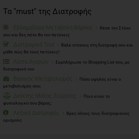
Τα "must" της Διατροφής
Εβδομαδίαια Μεταβολή Βάρους
Θέσε τον Στόχο
σου και δες πότε θα τον πετύχεις
Διατροφικό Tool
Βάλε στόχους στη διατροφή σου και
μάθε πώς θα τους πετύχεις!
Λίστα Αγορών
Συμπλήρωσε το Shopping List σου, με
διατροφικό νου
Βασικός Μεταβολισμός
Πόσο υψηλός είναι ο
μεταβολισμός σου;
Δείκτης Μάζας Σώματος
Ποιο είναι το
φυσιολογικό σου βάρος;
Λεξικό Διατροφής
Βρες όλους τους διατροφικούς
ορισμούς