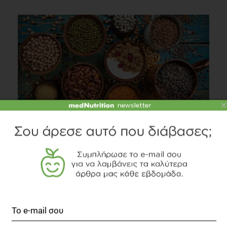
×
Πρωτεϊνες βρίσκω μόνο στα ζωικά τρόφιμα;
Διατροφή
1 λεπτό να διαβαστεί