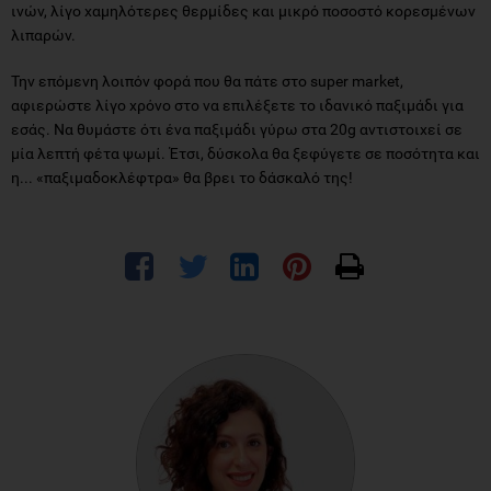
ινών, λίγο χαμηλότερες θερμίδες και μικρό ποσοστό κορεσμένων
λιπαρών.
Την επόμενη λοιπόν φορά που θα πάτε στο super market,
αφιερώστε λίγο χρόνο στο να επιλέξετε το ιδανικό παξιμάδι για
εσάς. Να θυμάστε ότι ένα παξιμάδι γύρω στα 20g αντιστοιχεί σε
μία λεπτή φέτα ψωμί. Έτσι, δύσκολα θα ξεφύγετε σε ποσότητα και
η... «παξιμαδοκλέφτρα» θα βρει το δάσκαλό της!