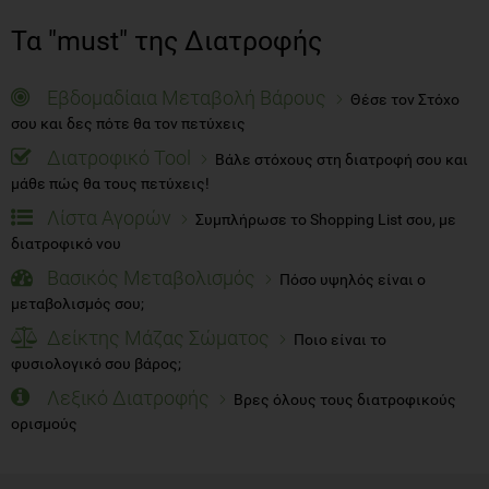
Τα "must" της Διατροφής
Εβδομαδίαια Μεταβολή Βάρους
Θέσε τον Στόχο
σου και δες πότε θα τον πετύχεις
Διατροφικό Tool
Βάλε στόχους στη διατροφή σου και
μάθε πώς θα τους πετύχεις!
Λίστα Αγορών
Συμπλήρωσε το Shopping List σου, με
διατροφικό νου
Βασικός Μεταβολισμός
Πόσο υψηλός είναι ο
μεταβολισμός σου;
Δείκτης Μάζας Σώματος
Ποιο είναι το
φυσιολογικό σου βάρος;
Λεξικό Διατροφής
Βρες όλους τους διατροφικούς
ορισμούς