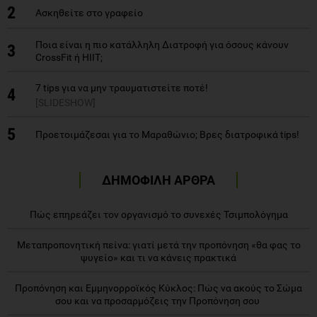
2
Ασκηθείτε στο γραφείο
Ποια είναι η πιο κατάλληλη Διατροφή για όσους κάνουν
3
CrossFit ή HIIT;
7 tips για να μην τραυματιστείτε ποτέ!
4
[SLIDESHOW]
5
Προετοιμάζεσαι για το Μαραθώνιο; Βρες διατροφικά tips!
ΔΗΜΟΦΙΛΗ ΑΡΘΡΑ
Πώς επηρεάζει τον οργανισμό το συνεχές Τσιμπολόγημα
Μεταπροπονητική πείνα: γιατί μετά την προπόνηση «θα φας το
ψυγείο» και τι να κάνεις πρακτικά
Προπόνηση και Εμμηνορροϊκός Κύκλος: Πώς να ακούς το Σώμα
σου και να προσαρμόζεις την Προπόνηση σου