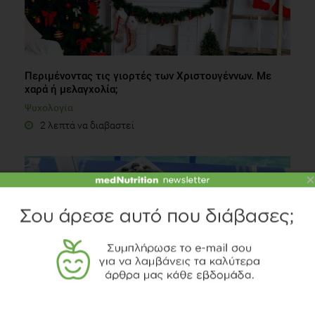
Περιμένοντας τις γιορτές των Χριστουγέννων. Με
χαρά ή μελαγχολία;
Ψυχολογία
2 λεπτά να διαβαστεί
×