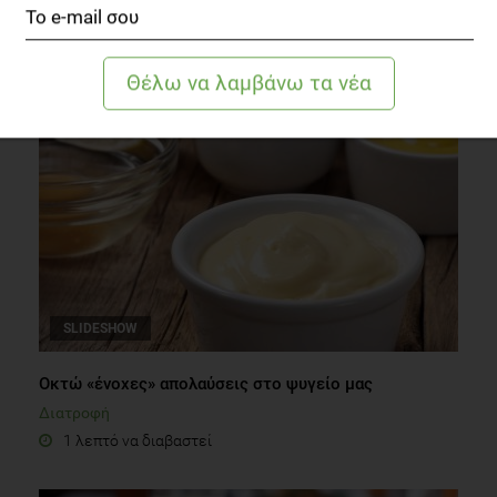
Διατροφικη αξία των ελληνικών τροφίμων: Μια
συνολική ανάλυση
Διατροφή
5 λεπτά να διαβαστεί
SLIDESHOW
Οκτώ «ένοχες» απολαύσεις στο ψυγείο μας
Διατροφή
1 λεπτό να διαβαστεί