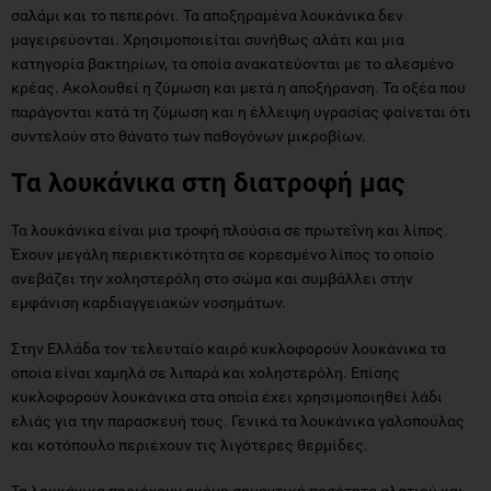
σαλάμι και το πεπερόνι. Τα αποξηραμένα λουκάνικα δεν
μαγειρεύονται. Χρησιμοποιείται συνήθως αλάτι και μια
κατηγορία βακτηρίων, τα οποία ανακατεύονται με το αλεσμένο
κρέας. Ακολουθεί η ζύμωση και μετά η αποξήρανση. Τα οξέα που
παράγονται κατά τη ζύμωση και η έλλειψη υγρασίας φαίνεται ότι
συντελούν στο θάνατο των παθογόνων μικροβίων.
Τα λουκάνικα στη διατροφή μας
Τα λουκάνικα είναι μια τροφή πλούσια σε πρωτεΐνη και λίπος.
Έχουν μεγάλη περιεκτικότητα σε κορεσμένο λίπος το οποίο
ανεβάζει την χοληστερόλη στο σώμα και συμβάλλει στην
εμφάνιση καρδιαγγειακών νοσημάτων.
Στην Ελλάδα τον τελευταίο καιρό κυκλοφορούν λουκάνικα τα
οποία είναι χαμηλά σε λιπαρά και χοληστερόλη. Επίσης
κυκλοφορούν λουκάνικα στα οποία έχει χρησιμοποιηθεί λάδι
ελιάς για την παρασκευή τους. Γενικά τα λουκάνικα γαλοπούλας
και κοτόπουλο περιέχουν τις λιγότερες θερμίδες.
Τα λουκάνικα περιέχουν ακόμη σημαντική ποσότητα αλατιού και