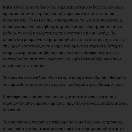
Κάθε έθνος έχει το δικό του χαρακτηριστικό είδος λουκάνικου,
χρησιμοποιώντας κρέας και διάφορα συστατικά του τόπου
προέλευσης. Το κρέας που χρησιμοποιείται για την παρασκευή
λουκάνικου είναι συνήθως χοιρινό. Επίσης χρησιμοποιείται το
βοδινό, το αρνί, η γαλοπούλα, το κοτόπουλο ή και κυνήγι. Το
λουκάνικο μπορεί να χρησιμοποιηθεί είτε σε σάντουιτς, είτε με
τη μορφή χοτ-ντογκ, είτε ακόμη τυλιγμένο σε τορτίγια. Μπορεί
ακόμη να χρησιμοποιηθεί ως συστατικό σε διάφορα πιάτα, να
καταναλωθεί σε πίτσα, ομελέτα, να ψηθεί στα κάρβουνα και να
συνοδεύσει την μπίρα.
Τα λουκάνικα συνήθως είναι έτοιμα προς κατανάλωση. Μπορούν
να παραχθούν από κόκκινο κρέας, πουλερικά ή συνδυασμό τους.
Κυκλοφορούν επίσης λουκάνικα για χορτοφάγους, τα οποία
παράγονται από ξηρούς καρπούς, πρωτεΐνη σόγιας, μπαχαρικά και
λαχανικά.
Τα λουκάνικα μπορούν να ταξινομηθούν με διάφορους τρόπους,
όπως από το είδος του κρέατος που έχει χρησιμοποιηθεί και τα