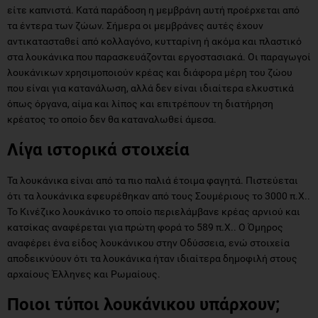
είτε καπνιστά. Κατά παράδοση η μεμβράνη αυτή προέρχεται από
τα έντερα των ζώων. Σήμερα οι μεμβράνες αυτές έχουν
αντικατασταθεί από κολλαγόνο, κυτταρίνη ή ακόμα και πλαστικό
στα λουκάνικα που παρασκευάζονται εργοστασιακά. Οι παραγωγοί
λουκάνικων χρησιμοποιούν κρέας και διάφορα μέρη του ζώου
που είναι για κατανάλωση, αλλά δεν είναι ιδιαίτερα ελκυστικά
όπως όργανα, αίμα και λίπος και επιτρέπουν τη διατήρηση
κρέατος το οποίο δεν θα καταναλωθεί άμεσα.
Λίγα ιστορικά στοιχεία
Τα λουκάνικα είναι από τα πιο παλιά έτοιμα φαγητά. Πιστεύεται
ότι τα λουκάνικα εφευρέθηκαν από τους Σουμέριους το 3000 π.Χ..
Το Κινέζικο λουκάνικο το οποίο περιελάμβανε κρέας αρνιού και
κατσίκας αναφέρεται για πρώτη φορά το 589 π.Χ.. Ο Όμηρος
αναφέρει ένα είδος λουκάνικου στην Οδύσσεια, ενώ στοιχεία
αποδεικνύουν ότι τα λουκάνικα ήταν ιδιαίτερα δημοφιλή στους
αρχαίους Έλληνες και Ρωμαίους.
Ποιοι τύποι λουκάνικου υπάρχουν;