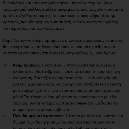
Ένα πλήρες και ισορροπημένο σνακ μπορεί να περιλαμβάνει
τρόφιμα
από
πολλές ομάδες τροφίμων
, όπως, τα γαλακτοκομικά
προϊόντα (γάλα, γιαούρτι), τα αμυλούχα τρόφιμα (ψωμί, κρημ
κράκερς, πολυδημητριακά μπισκότα), αλλά και από τις ομάδες
των φρούτων και των λαχανικών.
Πάμε λοιπόν να δούμε ορισμένες επιλογές αμυλούχων σνακ που
θα σε χορτάσουν και θα σου δώσουν τα απαραίτητα θρεπτικά
συστατικά στο σπίτι, στη δουλειά, στην εκδρομή... στο δρόμο:
Κρημ Κράκερς
. Προσφέρουν στον οργανισμό ένα γεύμα
πλούσιο σε υδατάνθρακες, που αποτελούν τη βασική πηγή
ενέργειας. Επιλέξτε ανάμεσα σε σίτου, με σίκαλη ολικής
άλεσης ή ακόμα και χωρίς ζάχαρη και συνδυάστε τη γεύση
με τα οφέλη για την υγεία του γαστρεντερικού σας και όχι
μόνο! Ταυτόχρονα, δοκιμάστε να τα συνοδεύσετε με λίγο
τυρί χαμηλό σε λιπαρά ή cottage cheese, που θα δώσει το
απαραίτητο σε όλους ασβέστιο.
Πολυδημητριακά μπισκότα
. Όταν το μπισκότο συναντάει τη
δύναμη των δημητριακών ολικής άλεσης! Περιέχουν 4
δημητριακά ολικής άλεσης μαζί πληθώρα θρεπτικών