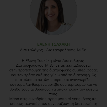
Slavin J.: Why whole grains are protective: biological
mechanisms. Proc Nutr Soc. 62(1): 129-34, 2003
Bourre JM. The role of nutritional factors on the structure
and function of the brain: an update on dietary requirements.
Rev Neurol (Paris). 2004 Sep;160(8-9):767-92.
ΕΛΈΝΗ ΤΣΑΧΆΚΗ
Διαιτολόγος - Διατροφολόγος, M.Sc.
Η Ελένη Τσαχάκη είναι Διαιτολόγος-
Διατροφολόγος, M.Sc. με μετεκπαιδεύσεις
στην τροποποίηση της διατροφικής συμπεριφοράς
και τον τρόπο σκέψης γύρω από τη διατροφή. Ως
αποτέλεσμα αυτών, μπορεί και αναγνωρίζει
σύντομα λανθασμένα μοτίβα συμπεριφοράς και να
βοηθά τους ανθρώπους να αποκτήσουν την ευεξία
τους.
Μέσα στις συνεδρίες, χρησιμοποιεί νέες ιδέες και
ειδικές τεχνικές που συνδυάζουν τη διατροφή, τη