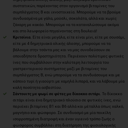
συστατικών, παρέχοντας στον οργανισμό βιταμίνες του
συμπλέγματος Β και ιχνοστοιχεία. Μπορούμε να τα βρούμε
συνδυασμένα με γάλα, μούσλι, σοκολάτα, αλλά και χωρίς
ζάχαρη με κακάο. Μπορούμε να τα καταναλώσουμε ακόμα
και στο λεωφορείο πηγαίνοντας στη δουλειά!
Κριτσίνια
. Είτε είναι μεγάλα, είτε είναι μίνι, είτε με σουσάμι,
είτε με 4 δημητριακά ολικής άλεσης, μπορούμε να τα
βάλουμε στην τσάντα μας και να μας συνοδεύσουν σε
οποιαδήποτε δραστηριότητα. Περιέχουν πολύτιμες φυτικές
ίνες που συμβάλλουν στην καλύτερη λειτουργία του
γαστρεντερικού συστήματος μαζί με βιταμίνες του
συμπλέγματος Β, ενώ μπορούμε να τα συνδυάσουμε και με
κάποιο τυρί ή γιαούρτι με χαμηλά λιπαρά, και να λάβουμε μία
καλή ποσότητα ασβεστίου.
Σάντουιτς με ψωμί σε φέτες με δίκοκκο σιτάρι
. Το δίκοκκο
σιτάρι είναι ένα δημητριακό πλούσιο σε φυτικές ίνες, ενώ
περιέχει βιταμίνες Β1 και Β6 αλλά και μέταλλα όπως χαλκό,
μαγνήσιο και φώσφορο. Σε συνδυασμό με μία ποικίλη
ισορροπημένη διατροφή και έναν υγιεινό τρόπο ζωής ο
φώσφορος συμβάλλει στη διατήρηση της φυσιολογικής