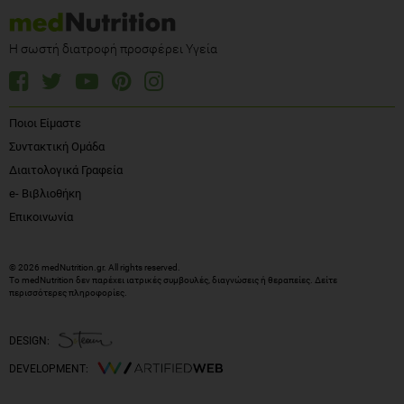
Η σωστή διατροφή προσφέρει Υγεία
Ποιοι Είμαστε
Συντακτική Ομάδα
Διαιτολογικά Γραφεία
e- Βιβλιοθήκη
Επικοινωνία
© 2026 medNutrition.gr. All rights reserved.
Το medNutrition δεν παρέχει ιατρικές συμβουλές, διαγνώσεις ή θεραπείες.
Δείτε
περισσότερες πληροφορίες
.
DESIGN:
DEVELOPMENT: