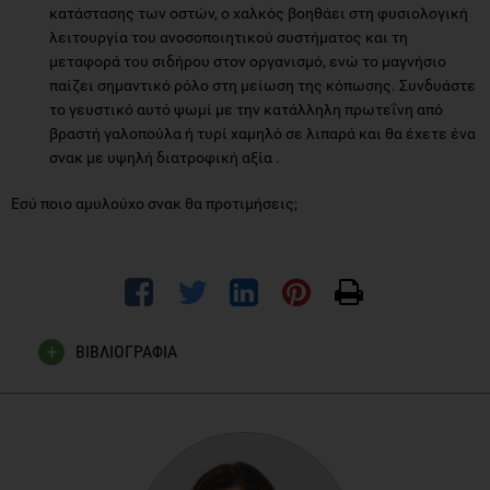
κατάστασης των οστών, ο χαλκός βοηθάει στη φυσιολογική
λειτουργία του ανοσοποιητικού συστήματος και τη
μεταφορά του σιδήρου στον οργανισμό, ενώ το μαγνήσιο
παίζει σημαντικό ρόλο στη μείωση της κόπωσης. Συνδυάστε
το γευστικό αυτό ψωμί με την κατάλληλη πρωτεΐνη από
βραστή γαλοπούλα ή τυρί χαμηλό σε λιπαρά και θα έχετε ένα
σνακ με υψηλή διατροφική αξία .
Εσύ ποιο αμυλούχο σνακ θα προτιμήσεις;
ΒΙΒΛΙΟΓΡΑΦΙΑ
Williams PG, Grafenauer SJ, O΄Shea JE.: Cereal grains,
legumes, and weight management: a comprehensive review
of the scientific evidence. Nutr Rev. 66(4):171-82, 2008