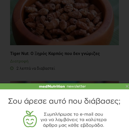
Tiger Nut: Ο Ξηρός Καρπός που δεν γνώριζες
Διατροφή
2 λεπτά να διαβαστεί
×