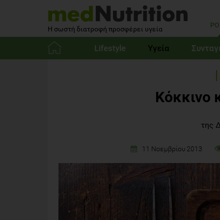
PO
Η σωστή διατροφή προσφέρει υγεία
Lifestyle
Υγεία
Συνταγ
Αρχική
Κόκκινο 
της 
11 Νοεμβρίου 2013