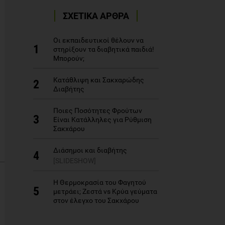
ΣΧΕΤΙΚΑ ΑΡΘΡΑ
Οι εκπαιδευτικοί θέλουν να
1
στηρίξουν τα διαβητικά παιδιά!
Μπορούν;
Κατάθλιψη και Σακχαρώδης
2
Διαβήτης
Ποιες Ποσότητες Φρούτων
3
Είναι Κατάλληλες για Ρύθμιση
Σακχάρου
Διάσημοι και διαβήτης
4
[SLIDESHOW]
Η Θερμοκρασία του Φαγητού
5
μετράει; Ζεστά vs Κρύα γεύματα
στον έλεγχο του Σακχάρου