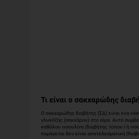
Τι είναι ο σακχαρώδης διαβ
Ο σακχαρώδης διαβήτης (ΣΔ) είναι ένα νό
γλυκόζης (σακχάρου) στο αίμα. Αυτό συμβαί
καθόλου ινσουλίνη (διαβήτης τύπου Ι ή ινσ
παράγεται δεν είναι αποτελεσματική (διαβ