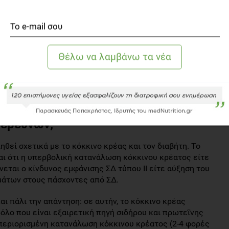
ατικά του κόκκινου κρέατος που είναι υπεύθυνα για την
ά που βρίσκονται στα αλλαντικά και σε άλλους τύπους
ι τα νιτρώδη και τα νιτρικά που προστίθενται ως
μίνες και πολυκυκλικοί υδραγονάνθρακες που παράγονται
α όταν το κρέας ψήνεται για αρκετή ώρα. Τα παραπάνω
ιτροζαμίνες και να δράσουν τοξικά στα β-κύτταρα του
 ερευνών;
εί σχετικά με το κόκκινο κρέας και τον διαβήτη. Το
ι ότι η υπερβολική κατανάλωση κόκκινου κρέατος είτε
νεται ο κίνδυνος εμφάνισης ΣΔ τύπου ΙΙ είτε αύξηση του
μάτων στους πάσχοντες από ΣΔ.
αι πάλι την απάντηση: σε αυτήν, το κόκκινο κρέας
όλο που είναι εξαιρετική πηγή σιδήρου και πρωτεΐνης
 περιορισμένη κατανάλωση κόκκινου κρέατος (2-4 φορές