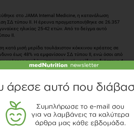
θηκε στο JAMA Internal Medicine, η κατανάλωση
ση ΣΔ τύπου ΙΙ. Η έρευνα πραγματοποιήθηκε σε 26.357
γυναίκες ηλικίας 25-42 ετών. Από το δείγμα αυτό
που ΙΙ.
ση κατά μισή μερίδα τουλάχιστον κόκκινου κρέατος σε
δυνο έως 48% να εμφανίσουν ΣΔ τύπου ΙΙ, ενώ όσοι από
ου κρέατος τουλάχιστον κατά μισή μερίδα σε διάστημα 4
νδύνου εμφάνισης του ΣΔ τύπου ΙΙ.
 Professionals Follow-Up), οι ερευνητές διαπίστωσαν ότι
χνής κατανάλωσης επεξεργασμένου κόκκινου κρέατος και
το μη επεξεργασμένο κόκκινο κρέας δεν φάνηκε να
αρατηρήθηκε ότι τόσο η συνολική πρόσληψη λίπους, όσο
νταν με τον κίνδυνο εμφάνισης ΣΔ τύπου ΙΙ, όμως αυτή η
ξηση του βάρους του σώματος.