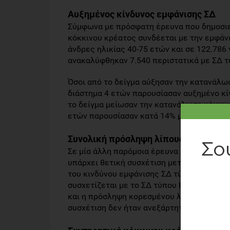
Αυξημένος κίνδυνος εμφάνισης ΣΔ
Σύμφωνα με πρόσφατη έρευνα που δημοσιεύ
κόκκινου κρέατος συνδέεται με την εμφάνι
άνδρες ηλικίας 40-75 ετών και σε 122.786 
ανακαλύφθηκαν 7.540 περιστατικά με ΣΔ τύ
Όσοι από το δείγμα αύξησαν την κατανάλω
διάστημα 4 ετών παρουσίασαν αυξημένο κίν
το δείγμα μείωσαν την κατανάλωση κόκκιν
ετών παρουσίασαν κατά 14% μείωση του κι
Συνολική πρόσληψη λίπους και ΣΔ
Σε μία άλλη παρόμοια έρευνα (ΗPFS: Health
υπάρχει θετική συσχέτιση μεταξύ της συ
του κινδύνου εμφάνισης ΣΔ τύπου ΙΙ ενώ 
συσχετίζεται με το ΣΔ τύπου ΙΙ. Επίσης, π
και η πρόσληψη κορεσμένου λίπους σχετίζο
συσχέτιση δεν ήταν ανεξάρτητη με την αύ