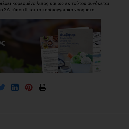
εριέχει κορεσμένο λίπος και ως εκ τούτου συνδέεται
ο ΣΔ τύπου ΙΙ και τα καρδιαγγειακά νοσήματα.
λεπίδρασης του πολυμορφισμού -1612 5Α/ 6Α του γονιδίου της
φή στη Στεφανιαία Νόσο»,