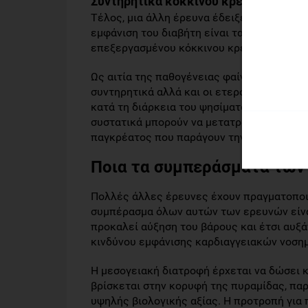
Συντηρητικά κόκκινου κρέατος
Τέλος, μια άλλη έρευνα έδειξε ότι τα συστ
εμφάνιση του διαβήτη είναι τα συντηρητικ
επεξεργασμένου κόκκινου κρεάτος.
Ως αιτία της παθογένειας φαίνεται να είνα
συντηρητικά αλλά και οι ετεροκυκλικές α
κατά τη διάρκεια του ψησίματος, ιδιαίτερ
συστατικά μπορούν να μετατραπούν σε Ν- Ν
παγκρέατος που παράγουν την ινσουλίνη.
Ποια τα συμπεράσματα των
Πολλές άλλες έρευνες έχουν πραγματοποιηθ
συμπέρασμα όλων αυτών των ερευνών είνα
προκαλεί αύξηση του βάρους και έτσι αυξά
κινδύνου εμφάνισης καρδιαγγειακών νοση
Η μεσογειακή διατροφή έρχεται να δώσει κ
βρίσκεται στην κορυφή της πυραμίδας, παρ
υψηλής βιολογικής αξίας. Η προτροπή για