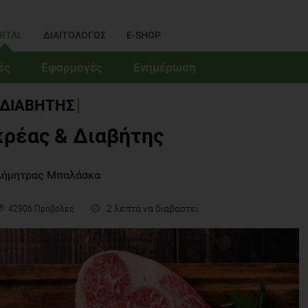
RTAL
ΔΙΑΙΤΟΛΟΓΟΣ
E-SHOP
ές
Εφαρμογές
Ενημέρωση
ΔΙΑΒΗΤΗΣ
κρέας & Διαβήτης
Δήμητρας Μπαλάσκα
2 λεπτά να διαβαστεί
42906 Προβολές