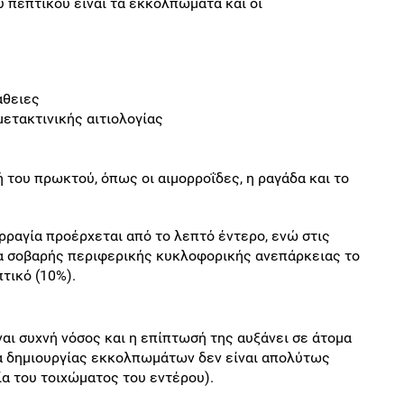
 πεπτικού είναι τα εκκολπώματα και οι
άθειες
μετακτινικής αιτιολογίας
 του πρωκτού, όπως οι αιμορροΐδες, η ραγάδα και το
ραγία προέρχεται από το λεπτό έντερο, ενώ στις
ία σοβαρής περιφερικής κυκλοφορικής ανεπάρκειας το
πτικό (10%).
ι συχνή νόσος και η επίπτωσή της αυξάνει σε άτομα
τια δημιουργίας εκκολπωμάτων δεν είναι απολύτως
ία του τοιχώματος του εντέρου).