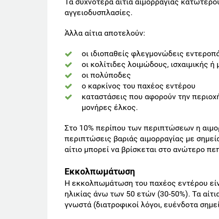
Τα συχνότερα αίτια αιμορραγίας κατωτέρου
αγγειοδυσπλασίες.
Άλλα αίτια αποτελούν:
οι ιδιοπαθείς φλεγμονώδεις εντεροπ
οι κολίτιδες λοιμώδους, ισχαιμικής ή 
οι πολύποδες
ο καρκίνος του παχέος εντέρου
καταστάσεις που αφορούν την περιοχή
μονήρες έλκος.
Στο 10% περίπου των περιπτώσεων η αιμορ
περιπτώσεις βαριάς αιμορραγίας με σημε
αίτιο μπορεί να βρίσκεται στο ανώτερο πε
Εκκολπωμάτωση
Η εκκολπωμάτωση του παχέος εντέρου είνα
ηλικίας άνω των 50 ετών (30-50%). Τα αί
γνωστά (διατροφικοί λόγοι, ευένδοτα σημε