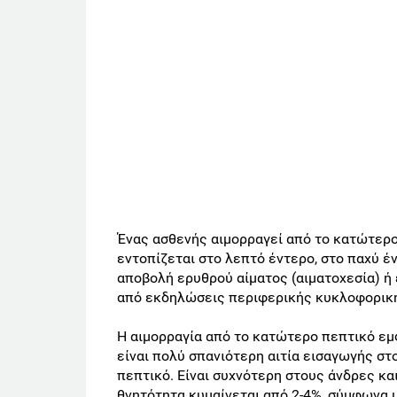
Ένας ασθενής αιμορραγεί από το κατώτερο
εντοπίζεται στο λεπτό έντερο, στο παχύ έ
αποβολή ερυθρού αίματος (αιματοχεσία) ή
από εκδηλώσεις περιφερικής κυκλοφορικ
Η αιμορραγία από το κατώτερο πεπτικό εμ
είναι πολύ σπανιότερη αιτία εισαγωγής στ
πεπτικό. Είναι συχνότερη στους άνδρες κα
θνητότητα κυμαίνεται από 2-4%, σύμφωνα 