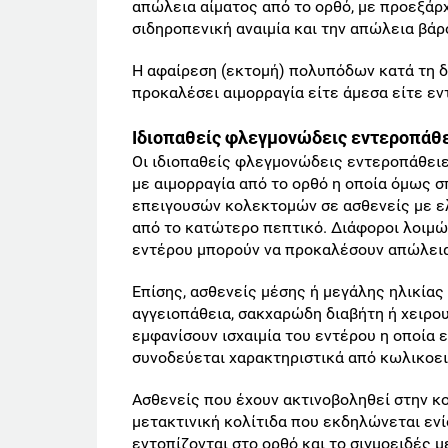
απώλεια αίματος από το ορθό, με προεξάρ
σιδηροπενική αναιμία και την απώλεια βάρ
Η αφαίρεση (εκτομή) πολυπόδων κατά τη δ
προκαλέσει αιμορραγία είτε άμεσα είτε εν
Ιδιοπαθείς φλεγμονώδεις εντεροπάθ
Οι ιδιοπαθείς φλεγμονώδεις εντεροπάθειε
με αιμορραγία από το ορθό η οποία όμως σ
επειγουσών κολεκτομών σε ασθενείς με ελ
από το κατώτερο πεπτικό. Διάφοροι λοιμ
εντέρου μπορούν να προκαλέσουν απώλεια
Επίσης, ασθενείς μέσης ή μεγάλης ηλικίας
αγγειοπάθεια, σακχαρώδη διαβήτη ή χειρο
εμφανίσουν ισχαιμία του εντέρου η οποία 
συνοδεύεται χαρακτηριστικά από κωλικοει
Ασθενείς που έχουν ακτινοβοληθεί στην κ
μετακτινική κολίτιδα που εκδηλώνεται ενί
εντοπίζονται στο ορθό και το σιγμοειδές 