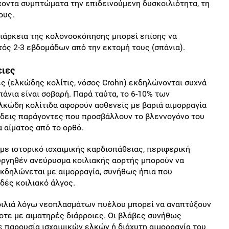
χοντα συμπτώματα την επιδεινούμενη δυσκοιλιότητα, τη
ους.
ιάρκεια της κολονοσκόπησης μπορεί επίσης να
τός 2-3 εβδομάδων από την εκτομή τους (σπάνια).
ειες
ς (ελκώδης κολίτις, νόσος Crohn) εκδηλώνονται συχνά
πάνια είναι σοβαρή. Παρά ταύτα, το 6-10% των
κώδη κολίτιδα αφορούν ασθενείς με βαριά αιμορραγία
ώδεις παράγοντες που προσβάλλουν το βλεννογόνο του
 αίματος από το ορθό.
 με ιστορικό ισχαιμικής καρδιοπάθειας, περιφερική
υργηθέν ανεύρυσμα κοιλιακής αορτής μπορούν να
εκδηλώνεται με αιμορραγία, συνήθως ήπια που
δές κοιλιακό άλγος.
οιλιά λόγω νεοπλασμάτων πυέλου μπορεί να αναπτύξουν
οτε με αιματηρές διάρροιες. Οι βλάβες συνήθως
με παρουσία ισχαιμικών ελκών ή διάχυτη αιμορραγία του