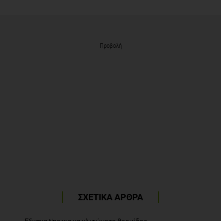
Προβολή
ΣΧΕΤΙΚΑ ΑΡΘΡΑ
Εξυπνα tips για να γλιτώνετε θερμίδες