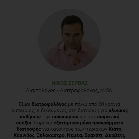
Ζέρβας Ν., Ντορζή Ν. Από το Ράφι στο Καρότσι, Οδηγός
διατροφής στο supermarket. Λευκωσία: Mednutrition
Wellness; 2012.
Κατσαρόλη Ι. Μερίδες. Το μέγεθος..... μετράει. Λευκωσία:
Mednutrition Wellness; 2012
ΝΊΚΟΣ ΖΈΡΒΑΣ
Διαιτολόγος - Διατροφολόγος, M.Sc.
Είμαι
διατροφολόγος
με πάνω από 20 χρόνια
εμπειρίας, ειδικευμένος στη διατροφή για
κλινικές
παθήσεις
, την
παχυσαρκία
και την
σωματική
ευεξία
. Παρέχω
εξατομικευμένα προγράμματα
διατροφής
για κατοίκους των περιοχών
Κιάτο,
Κόρινθος, Ξυλόκαστρο, Νεμέα, Βραχάτι, Δερβένι,