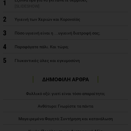
1
[SLIDESHOW]
2
Υγιεινή των Χεριών και Κορονοϊός
3
Πόσο υγιεινή είναι η …υγιεινή διατροφή σας;
4
Παραφάγατε πάλι. Και τώρα;
5
Γλυκαντικές ύλες και εγκυμοσύνη
ΔΗΜΟΦΙΛΗ ΑΡΘΡΑ
Φυλλικό οξύ: γιατί είναι τόσο απαραίτητο;
Ανθότυρο: Γνωρίστε τα πάντα
Μαγειρεμένα Φαγητά: Συντήρηση και κατανάλωση