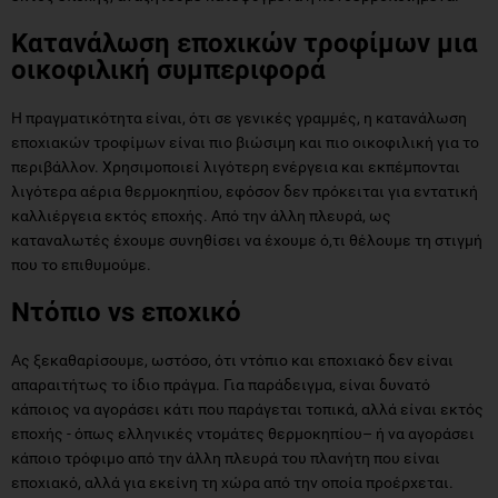
οικοφιλική συμπεριφορά
Η πραγματικότητα είναι, ότι σε γενικές γραμμές, η κατανάλωση
εποχιακών τροφίμων είναι πιο βιώσιμη και πιο οικοφιλική για το
περιβάλλον. Χρησιμοποιεί λιγότερη ενέργεια και εκπέμπονται
λιγότερα αέρια θερμοκηπίου, εφόσον δεν πρόκειται για εντατική
καλλιέργεια εκτός εποχής. Από την άλλη πλευρά, ως
καταναλωτές έχουμε συνηθίσει να έχουμε ό,τι θέλουμε τη στιγμή
που το επιθυμούμε.
Ντόπιο vs εποχικό
Ας ξεκαθαρίσουμε, ωστόσο, ότι ντόπιο και εποχιακό δεν είναι
απαραιτήτως το ίδιο πράγμα. Για παράδειγμα, είναι δυνατό
κάποιος να αγοράσει κάτι που παράγεται τοπικά, αλλά είναι εκτός
εποχής - όπως ελληνικές ντομάτες θερμοκηπίου– ή να αγοράσει
κάποιο τρόφιμο από την άλλη πλευρά του πλανήτη που είναι
εποχιακό, αλλά για εκείνη τη χώρα από την οποία προέρχεται.
Πώς να φάτε εποχικά;