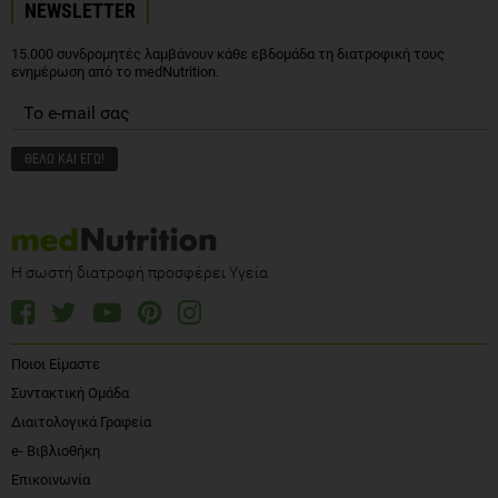
ενημέρωση από το medNutrition.
Η σωστή διατροφή προσφέρει Υγεία
Ποιοι Είμαστε
Συντακτική Ομάδα
Διαιτολογικά Γραφεία
e- Βιβλιοθήκη
Επικοινωνία
© 2026 medNutrition.gr. All rights reserved.
Το medNutrition δεν παρέχει ιατρικές συμβουλές, διαγνώσεις ή θεραπείες.
Δείτε