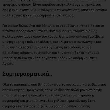
Για να σας δώσω ένα παράδειγμα, οι ντομάτες, οι πιπεριές και οι
πατάτες προέρχονται από τη Νότια Αμερική, τώρα πια όμως
καλλιεργούνται σε όλον τον κόσμο. Θα πρέπει επίσης να λάβετε
υπόψη σας τη σταδιακή αλλαγή του κλίματος στον πλανήτη και
πώς αυτή αλλάζει τις καλλιεργητικές περιόδους και σε
ορισμένες περιπτώσεις ακόμη και την εντοπιότητα – σήμερα
μπορείτε πλέον να καλλιεργήσετε ροδάκινα ακόμη και στην
Αγγλία!
Συμπερασματικά..
Όλα τα παραπάνω σας βοηθούν να δείτε πιο σφαιρικά το θέμα της
εποχικότητας. Τρώγοντας εποχικά δεν αποτελεί μόνο επιλογή:
μπορείτε να φάτε εποχικά και τοπικά, όταν το επιτρέπει η
συγκομιδή και μπορείτε να εξασφαλίσετε ρωτώντας, όταν
αγοράζετε ότι υποστηρίζετε μικρούς παραγωγούς στις
αναπτυσσόμενες χώρες. Μπορείτε να καταναλώνετε τοπικά
εποχιακά τρόφιμα από τον τόπο ή τη χώρα που ζείτε, και τα πιο
εξωτικά τρόφιμα από τους παραγωγούς του εξωτερικού.