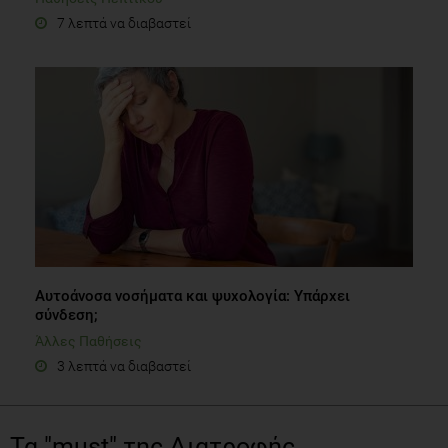
Aυτοάνοσα νοσήματα και ψυχολογία: Yπάρχει
σύνδεση;
Άλλες Παθήσεις
3 λεπτά να διαβαστεί
Τα "must" της Διατροφής
Εβδομαδίαια Μεταβολή Βάρους
Θέσε τον Στόχο