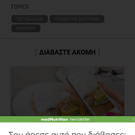
ΠΕΡΙΒΑΛΛΟΝ
ΠΛΑΝΗΤΗΣ ΔΙΑΤΡΟΦΗ
PODCAST
ΔΙΑΒΑΣΤΕ ΑΚΟΜΗ
Marketing τροφίμων στα χρόνια του facebook
×
Διατροφή
1 λεπτό να διαβαστεί