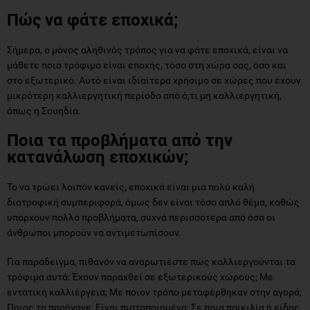
Σήμερα, ο μόνος αληθινός τρόπος για να φάτε εποχικά, είναι να
μάθετε ποια τρόφιμα είναι εποχής, τόσο στη χώρα σας, όσο και
στο εξωτερικό. Αυτό είναι ιδιαίτερα χρήσιμο σε χώρες που έχουν
μικρότερη καλλιεργητική περίοδο από ό,τι μη καλλιεργητική,
όπως η Σουηδία.
Ποια τα προβλήματα από την
κατανάλωση εποχικών;
Το να τρώει λοιπόν κανείς, εποχικά είναι μια πολύ καλή
διατροφική συμπεριφορά, όμως δεν είναι τόσο απλό θέμα, καθώς
υπάρχουν πολλά προβλήματα, συχνά περισσότερα από όσα οι
άνθρωποι μπορούν να αντιμετωπίσουν.
Για παράδειγμα, πιθανόν να αναρωτιέστε πώς καλλιεργούνται τα
τρόφιμα αυτά: Έχουν παραχθεί σε εξωτερικούς χώρους; Με
εντατική καλλιέργεια; Με ποιον τρόπο μεταφέρθηκαν στην αγορά;
Ποιος τα παρήγαγε; Είναι πιστοποιημένα; Σε ποια ποικιλία ή είδος
τροφίμου ανήκουν; Είναι παραδοσιακή καλλιέργεια της χώρας
σας ή έχει αναπτυχθεί ανάλογα με τα γούστα σας; Αποτελεί ντόπια
καλλιέργεια ή έχει προσαρμοστεί στην χώρα;