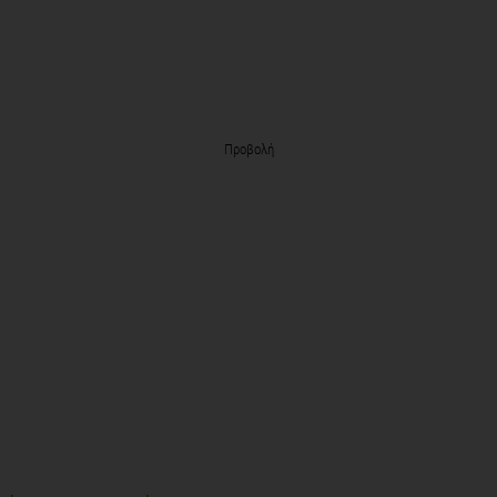
Προβολή
NEWSLETTER
15.000 συνδρομητές λαμβάνουν κάθε εβδομάδα τη διατροφική τους