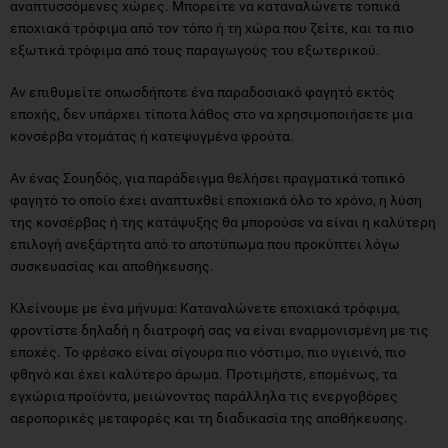
Αν επιθυμείτε οπωσδήποτε ένα παραδοσιακό φαγητό εκτός
εποχής, δεν υπάρχει τίποτα λάθος στο να χρησιμοποιήσετε μια
κονσέρβα ντομάτας ή κατεψυγμένα φρούτα.
Αν ένας Σουηδός, για παράδειγμα θελήσει πραγματικά τοπικό
φαγητό το οποίο έχει αναπτυχθεί εποχιακά όλο το χρόνο, η λύση
της κονσέρβας ή της κατάψυξης θα μπορούσε να είναι η καλύτερη
επιλογή ανεξάρτητα από το αποτύπωμα που προκύπτει λόγω
συσκευασίας και αποθήκευσης.
Κλείνουμε με ένα μήνυμα: Καταναλώνετε εποχιακά τρόφιμα,
φροντίστε δηλαδή η διατροφή σας να είναι εναρμονισμένη με τις
εποχές. Το φρέσκο είναι σίγουρα πιο νόστιμο, πιο υγιεινό, πιο
φθηνό και έχει καλύτερο άρωμα. Προτιμήστε, επομένως, τα
εγχώρια προϊόντα, μειώνοντας παράλληλα τις ενεργοβόρες
αεροπορικές μεταφορές και τη διαδικασία της αποθήκευσης.
Τέλος, η λύση του να φτιάξετε τον δικό σας κήπο και να φυτέψετε
τα δικά σας φρούτα και λαχανικά φαντάζει…δελεαστικά καλή
τόσο για την τσέπη σας όσο και για το περιβάλλον!