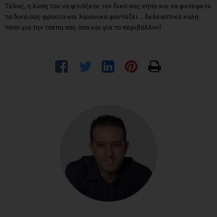
ΔΡ. ΠΑΝΑΓΙΏΤΗΣ ΒΑΡΑΓΙΆΝΝΗΣ
M.Med.Sc. PhD, Κλινικός Διαιτολόγος –
Διατροφολόγος