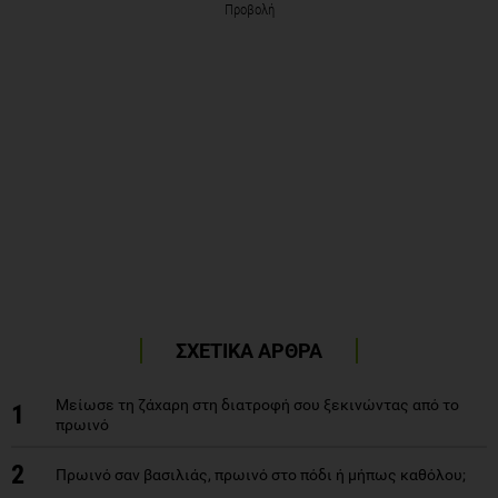
ΣΧΕΤΙΚΑ ΑΡΘΡΑ
Μείωσε τη ζάχαρη στη διατροφή σου ξεκινώντας από το
1
πρωινό
2
Πρωινό σαν βασιλιάς, πρωινό στο πόδι ή μήπως καθόλου;
3
Άλλο σνακ και άλλο τσιμπολόγημα