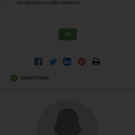
που περιέχει για κάθε συστατικό.
OK
ΒΙΒΛΙΟΓΡΑΦΙΑ
Wijgaart AWV. Nutrition Labelling: purpose, scientific issues
and challenges. Asia Pacific J Clin Nut. 2002 11 (2): S68-71.
Position of the Academy of Nutrition and Dietetics: Use of
nutritive and nonnutritive sweeteners. Journal of the
Academy of Nutrition and Dietetics. 2012; 112:739-758.