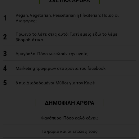
ΣΧΕΤΙΚΑ ΑΡΘΡΑ
Vegan, Vegetarian, Pescetarian ή Flexiterian: Ποιές οι
1
Διαφορές;
Πρωινό το λέτε σεις αυτό; Γιατί εμείς εδώ το λέμε
2
βδομαδιάτικο...
3
Αμύγδαλα: Πόσο ωφελούν την υγεία;
4
Marketing τροφίμων στα χρόνια του facebook
5
6 πιο Διαδεδομένοι Μύθοι για τον Καφέ
ΔΗΜΟΦΙΛΗ ΑΡΘΡΑ
Φαγόπυρο: Πόσο καλό κάνει;
Τα ψάρια και οι εποχές τους