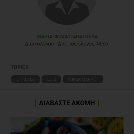
European Food Safety Authority, accessed in June 2013.
http://www.efsa.europa.eu/
Γνώση έχω, υγεία κατέχω. Εκδόσεις Ίδρυματος
Αριστείδης Δασκαλόπουλος. 2010.
ΜΑΡΊΑ-ΦΙΛΊΑ ΠΑΡΑΣΚΕΥΆ
Διαιτολόγος - Διατροφολόγος, M.Sc.
TOPICS
ΕΤΙΚΕΤΕΣ
QUIZ
SUPER MARKET
ΔΙΑΒΑΣΤΕ ΑΚΟΜΗ