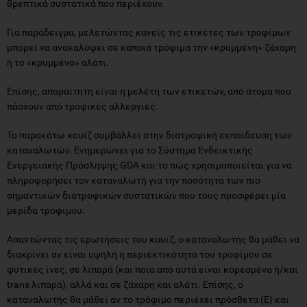
θρεπτικά συστατικά που περιέχουν.
Για παράδειγμα, μελετώντας κανείς τις ετικέτες των τροφίμων
μπορεί να ανακαλύψει σε κάποια τρόφιμα την «κρυμμένη» ζάχαρη
ή το «κρυμμένο» αλάτι.
Επίσης, απαραίτητη είναι η μελέτη των ετικετών, από άτομα που
πάσχουν από τροφικές αλλεργίες.
Το παρακάτω κουίζ συμβάλλει στην διατροφική εκπαίδευση των
καταναλωτών. Ενημερώνει για το Σύστημα Ενδεικτικής
Ενεργειακής Πρόσληψης GDA και το πώς χρησιμοποιείται για να
πληροφορήσει τον καταναλωτή για την ποσότητα των πιο
σημαντικών διατροφικών συστατικών που τους προσφέρει μία
μερίδα τροφίμου.
Απαντώντας τις ερωτήσεις του κουιζ, ο καταναλωτής θα μάθει να
διακρίνει αν είναι υψηλή η περιεκτικότητα του τροφίμου σε
φυτικές ίνες, σε λιπαρά (και ποια από αυτά είναι κορεσμένα ή/και
trans λιπαρά), αλλά και σε ζάχαρη και αλάτι. Επίσης, ο
καταναλωτής θα μάθει αν το τρόφιμο περιέχει πρόσθετα (Ε) και