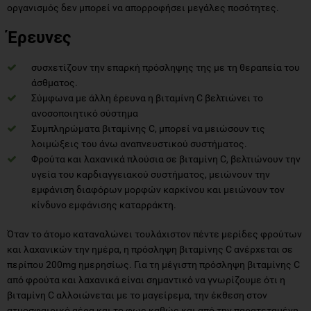
οργανισμός δεν μπορεί να απορροφήσει μεγάλες ποσότητες.
Έρευνες
συσχετίζουν την επαρκή πρόσληψης της με τη θεραπεία του
άσθματος.
Σύμφωνα με άλλη έρευνα η βιταμίνη C βελτιώνει το
ανοσοποιητικό σύστημα
Συμπληρώματα βιταμίνης C, μπορεί να μειώσουν τις
λοιμώξεις του άνω αναπνευστικού συστήματος.
Φρούτα και λαχανικά πλούσια σε βιταμίνη C, βελτιώνουν την
υγεία του καρδιαγγειακού συστήματος, μειώνουν την
εμφάνιση διαφόρων μορφών καρκίνου και μειώνουν τον
κίνδυνο εμφάνισης καταρράκτη.
Όταν το άτομο καταναλώνει τουλάχιστον πέντε μερίδες φρούτων
και λαχανικών την ημέρα, η πρόσληψη βιταμίνης C ανέρχεται σε
περίπου 200mg ημερησίως. Για τη μέγιστη πρόσληψη βιταμίνης C
από φρούτα και λαχανικά είναι σημαντικό να γνωρίζουμε ότι η
βιταμίνη C αλλοιώνεται με το μαγείρεμα, την έκθεση στον
ατμοσφαιρικό αέρα και το φως καθώς και από την παρατεταμένη