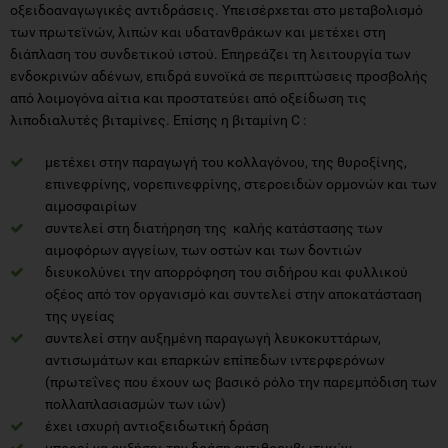
οξειδοαναγωγικές αντιδράσεις. Υπεισέρχεται στο μεταβολισμό
των πρωτεϊνών, λιπών και υδατανθράκων και μετέχει στη
διάπλαση του συνδετικού ιστού. Επηρεάζει τη λειτουργία των
ενδοκρινών αδένων, επιδρά ευνοϊκά σε περιπτώσεις προσβολής
από λοιμογόνα αίτια και προστατεύει από οξείδωση τις
λιποδιαλυτές βιταμίνες. Επίσης η βιταμίνη C :
μετέχει στην παραγωγή του κολλαγόνου, της θυροξίνης,
επινεφρίνης, νορεπινεφρίνης, στεροειδών ορμονών και των
αιμοσφαιρίων
συντελεί στη διατήρηση της καλής κατάστασης των
αιμοφόρων αγγείων, των οστών και των δοντιών
διευκολύνει την απορρόφηση του σιδήρου και φυλλικού
οξέος από τον οργανισμό και συντελεί στην αποκατάσταση
της υγείας
συντελεί στην αυξημένη παραγωγή λευκοκυττάρων,
αντισωμάτων και επαρκών επίπεδων ιντερφερόνων
(πρωτεΐνες που έχουν ως βασικό ρόλο την παρεμπόδιση των
πολλαπλασιασμών των ιών)
έχει ισχυρή αντιοξειδωτική δράση
μπορεί να αυξήσει την δράση αντιθρομβωτικών