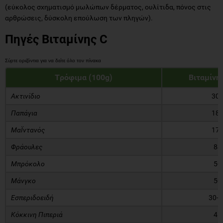
(εύκολος σχηματισμό μωλώπων δέρματος, ουλίτιδα, πόνος στις
αρθρώσεις, δύσκολη επούλωση των πληγών).
Πηγές Βιταμίνης C
Tρόφιμα (100g)
Βιταμίνη 
Ακτινίδιο
30
Παπάγια
18
ΜαΪντανός
17
Φράουλες
84
Μπρόκολο
50
Μάνγκο
50
Εσπεριδοειδή
30-5
Κόκκινη Πιπεριά
45