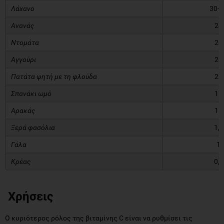
Λάχανο
30-5
Ανανάς
24
Ντομάτα
23
Αγγούρι
23
Πατάτα ψητή με τη φλούδα
22
Σπανάκι ωμό
15
Αρακάς
15
Ξερά φασόλια
1,2
Γάλα
1
Κρέας
0,2
Χρήσεις
Ο κυριότερος ρόλος της βιταμίνης C είναι να ρυθμίσει τις