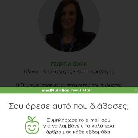
ΓΕΩΡΓΊΑ ΊΣΑΡΗ
Κλινική Διαιτολόγος - Διατροφολόγος
Η Γεωργία Ίσαρη είναι απόφοιτος του τμήματος
×
Διαιτολογίας-Διατροφής του Χαροκοπείου
Πανεπιστημίου Αθηνών, διατηρεί διαιτολογικό
γραφείο στη Νέα Σμύρνη όπου δίνει τις
διατροφικές συμβουλές της σε ασθενείς και σε
ειδικές ομάδες ατόμων. Είναι επιστημονική
συνεργάτιδα της Ενδοκρινολογικής Μονάδας της Β'
Προπαιδευτικής Παθολογικής Κλινικής της
Μονάδας Έρευνας του Πανεπιστημίου Αθηνών και