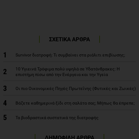
ΣΧΕΤΙΚΑ ΑΡΘΡΑ
1
Survivor διατροφή: Τι συμβαίνει στα ριάλιτι επιβίωσης;
10 Υγιεινά Τρόφιμα πολύ υψηλά σε Υδατάνθρακες: Η
2
επιστήμη πίσω από την Ενέργεια και την Υγεία
3
Οι πιο Οικονομικές Πηγές Πρωτεΐνης (Φυτικές και Ζωικές)
4
Βάζετε καθημερινά ξίδι στη σαλάτα σας; Μήπως θα έπρεπε;
5
Τα βιοδραστικά συστατικά της διατροφής
ΔΗΜΟΦΙΛΗ ΑΡΘΡΑ