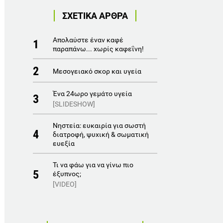
ΣΧΕΤΙΚΑ ΑΡΘΡΑ
Απολαύστε έναν καφέ
1
παραπάνω... χωρίς καφεΐνη!
2
Μεσογειακό σκορ και υγεία
Ένα 24ωρο γεμάτο υγεία
3
[SLIDESHOW]
Νηστεία: ευκαιρία για σωστή
4
διατροφή, ψυχική & σωματική
ευεξία
Τι να φάω για να γίνω πιο
5
έξυπνος;
[VIDEO]