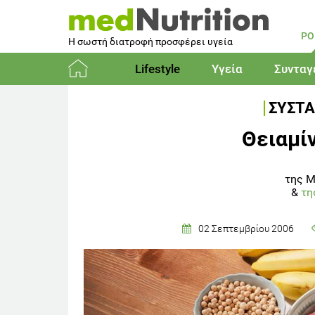
PO
Η σωστή διατροφή προσφέρει υγεία
Lifestyle
Υγεία
Συνταγ
Αρχική
ΣΥΣΤΑ
Θειαμίν
της Μ
&
τη
02 Σεπτεμβρίου 2006