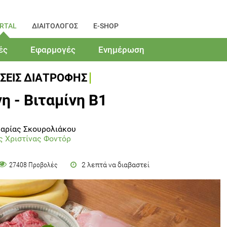
RTAL
ΔΙΑΙΤΟΛΟΓΟΣ
E-SHOP
ές
Εφαρμογές
Ενημέρωση
ΣΕΙΣ ΔΙΑΤΡΟΦΗΣ
η - Βιταμίνη Β1
αρίας Σκουρολιάκου
ς Χριστίνας Φοντόρ
2 λεπτά να διαβαστεί
27408 Προβολές