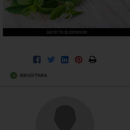
ΔΕΙΤΕ ΤΟ SLIDESHOW
ΒΙΒΛΙΟΓΡΑΦΙΑ
Ukiya M1, Sawada S, Kikuchi T, Kushi Y, Fukatsu M, Akihisa T.
Cytotoxic and apoptosis-inducing activities of steviol and
isosteviol derivatives against human cancer cell lines. Chem
Biodivers. 2013 Feb;10(2):177-88. doi:
10.1002/cbdv.201200406.
Position of the Academy of Nutrition and Dietetics: Use of