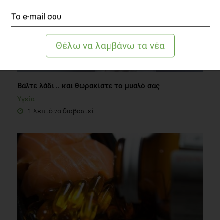
Bάλτε λάδι... και θωρακίστε το μυαλό σας
Υγεία
1 λεπτό να διαβαστεί