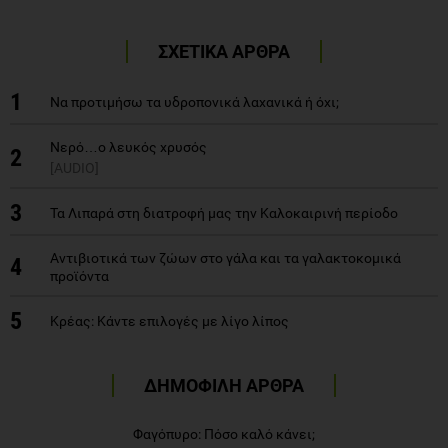
ΣΧΕΤΙΚΑ ΑΡΘΡΑ
1
Να προτιμήσω τα υδροπονικά λαχανικά ή όχι;
Νερό…ο λευκός χρυσός
2
[AUDIO]
3
Τα Λιπαρά στη διατροφή μας την Καλοκαιρινή περίοδο
Αντιβιοτικά των ζώων στο γάλα και τα γαλακτοκομικά
4
προϊόντα
5
Κρέας: Κάντε επιλογές με λίγο λίπος
ΔΗΜΟΦΙΛΗ ΑΡΘΡΑ
Φαγόπυρο: Πόσο καλό κάνει;