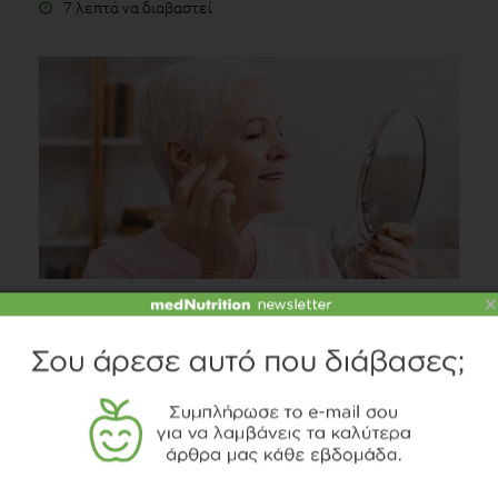
7 λεπτά να διαβαστεί
×
Τροφές που ενεργοποιούν τις σιρτουίνες: Μπορεί η
διατροφή να “παγώσει” τον χρόνο;
Διατροφή
2 λεπτά να διαβαστεί