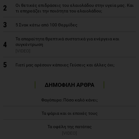
3
5 Σνακ κάτω από 100 Θερμίδες
Τα απαραίτητα θρεπτικά συστατικά για ενέργεια και
4
συγκέντρωση
[VIDEO]
5
Γιατί μας αρέσουν κάποιες Γεύσεις και άλλες όχι;
ΔΗΜΟΦΙΛΗ ΑΡΘΡΑ
Φαγόπυρο: Πόσο καλό κάνει;
Τα ψάρια και οι εποχές τους
Τα οφέλη της πατάτας
[VIDEO]
Σπόροι Τσία: μάθετε για τη διατροφική τους αξία
[SLIDESHOW]