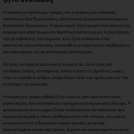
αποτελούν δύο θεμελιώδεις αλλά συχνά αλληλεπικαλυπτόμενες
βιολογικές διεργασίες. Ο οργανισμός ζητά τροφή όταν απαιτείται
ενεργειακό υπόστρωμα και θρεπτικά συστατικά για τη διατήρηση
της μεταβολικής λειτουργίας, ενώ ζητά ανάπαυση όταν
απαιτείται αποκατάσταση, ανασύνθεση ενεργειακών αποθεμάτων
και επαναφορά της φυσιολογικής λειτουργίας.
Ωστόσο, τα σήματα αυτά συχνά συγχέονται, ιδιαίτερα υπό
συνθήκες στρες, ανεπαρκούς ύπνου ή κατά τις βραδινές ώρες,
όταν οι κιρκάδιοι ρυθμοί επηρεάζουν τόσο την όρεξη όσο και την
αντίληψη της κόπωσης.
Η ανάγκη για τροφή καθορίζεται κυρίως από ομοιοστατικούς
μηχανισμούς που αντανακλούν πραγματική ενεργειακή έλλειψη. Η
φυσιολογική πείνα εμφανίζεται σταδιακά και συνοδεύεται από
σωματικά σημάδια, όπως αίσθημα κενού στο στομάχι, μειωμένη
ενεργητικότητα ή δυσκολία συγκέντρωσης μετά από
παρατεταμένη αποχή από τροφή. Σημαντικό χαρακτηριστικό είναι
ότι η πείνα αυτή υποχωρεί μετά από κατανάλωση ενός
ισορροπημένου γεύματος που περιλαμβάνει συνδυασμό
μακροθρεπτικών συστατικών, υποδεικνύοντας ότι καλύφθηκε μια