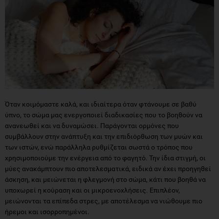
Όταν κοιμόμαστε καλά, και ιδιαίτερα όταν φτάνουμε σε βαθύ
ύπνο, το σώμα μας ενεργοποιεί διαδικασίες που το βοηθούν να
ανανεωθεί και να δυναμώσει. Παράγονται ορμόνες που
συμβάλλουν στην ανάπτυξη και την επιδιόρθωση των μυών και
των ιστών, ενώ παράλληλα ρυθμίζεται σωστά ο τρόπος που
χρησιμοποιούμε την ενέργεια από το φαγητό. Την ίδια στιγμή, οι
μύες ανακάμπτουν πιο αποτελεσματικά, ειδικά αν έχει προηγηθεί
άσκηση, και μειώνεται η φλεγμονή στο σώμα, κάτι που βοηθά να
υποχωρεί η κούραση και οι μικροενοχλήσεις. Επιπλέον,
μειώνονται τα επίπεδα στρες, με αποτέλεσμα να νιώθουμε πιο
ήρεμοι και ισορροπημένοι.
Αντίθετα, όταν δεν κοιμόμαστε αρκετά, το σώμα αρχίζει να
μπερδεύεται. H ανεπαρκής διάρκεια ύπνου αυξάνει τα επίπεδα