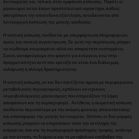
λειτουργική έκπτωση της μυϊκής απόδοσης.
Η νοητική κόπωση, συνδέεται με υπερφόρτωση πληροφοριών,
άγχος και συνεχή συγκέντρωση. Σε αυτή την περίπτωση, μπορεί
να νιώθουμε κουρασμένοι αλλά όχι απαραίτητα νυσταγμένοι.
Συχνά, καταφεύγουμε στο φαγητό για ενέργεια, ενώ στην
πραγματικότητα αυτό που χρειάζεται είναι ένα διάλειμμα,
χαλάρωση ή αλλαγή δραστηριότητας.
Η νοητική κόπωση, αν και δεν σχετίζεται άμεσα με περιφερικούς
μεταβολικούς περιορισμούς, εμπλέκει κεντρικούς
νευροβιολογικούς μηχανισμούς που επηρεάζουν τη λήψη
αποφάσεων και τη συμπεριφορά.. Αντίθετα, η σωματική κόπωση
συνδέεται περισσότερο με την ανάγκη φυσικής αποκατάστασης
και επαναφοράς της μυϊκής λειτουργίας. Ωστόσο, οι δύο μορφές
κόπωσης μπορούν να επηρεάσουν τόσο την αντίληψη της
ενέργειας όσο και τη συμπεριφορά πρόσληψης τροφής, ανάλογα
με την ένταση, τη διάρκεια και το μεταβολικό υπόβαθρο της
επιβάρυνσης.
Ρόλος ύπνου και διατροφής