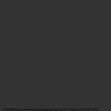
Η ανθρώπινη φυσιολογία χαρακτηρίζεται από ένα ιδιαίτερα
σύνθετο σύστημα ρύθμισης της ενεργειακής ισορροπίας και της
ανάγκης για ανάπαυση, στο οποίο η πείνα και η κόπωση
λειτουργούν ως βασικά βιολογικά σήματα. Η κόπωση ορίζεται ως