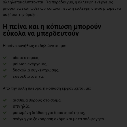
Η πείνα και η κόπωση μπορούν
εύκολα να μπερδευτούν
Η πείνα συνήθως εκδηλώνεται με:
άδειο στομάχι,
μείωση ενέργειας,
δυσκολία συγκέντρωσης,
ευερεθιστότητα.
Από την άλλη πλευρά, η κόπωση εμφανίζεται με:
αίσθημα βάρους στο σώμα,
υπνηλία,
μειωμένη διάθεση για δραστηριότητες,
ανάγκη για ξεκούραση ακόμη και μετά από φαγητό.
Ένα βασικό στοιχείο διάκρισης είναι η επιθυμία για
συγκεκριμένες τροφές: η έντονη λαχτάρα (π.χ. για γλυκό) συχνά
σχετίζεται με έλλειψη ενέργειας, ενώ η γενική αδυναμία χωρίς