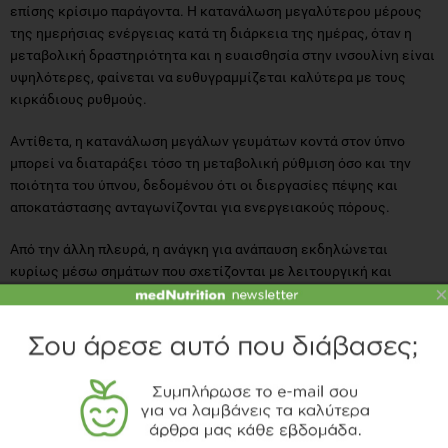
υψηλότερες, φαίνεται να ευθυγραμμίζεται καλύτερα με τους
κιρκάδιους ρυθμούς.
Αντίθετα, η κατανάλωση μεγάλων γευμάτων κοντά στον ύπνο
μπορεί να διαταράξει τόσο τη μεταβολική ρύθμιση όσο και την
ποιότητα του ύπνου, δεδομένου ότι οι διεργασίες πέψης και
αποκατάστασης ανταγωνίζονται για ενεργειακούς πόρους.
Από την άλλη πλευρά, η ανάγκη για ανάπαυση εκδηλώνεται
κυρίως μέσω σημάτων που σχετίζονται με λειτουργική και
γνωστική εξάντληση. Η εμφάνιση υπνηλίας, μειωμένης
συγκέντρωσης, αίσθησης νοητικής θόλωσης ή πτώσης της
απόδοσης αποτελούν ενδείξεις ότι το μεταβολικό σύστημα
×
απαιτεί αποκατάσταση. Ιδιαίτερα κατά τις απογευματινές και
βραδινές ώρες, η μείωση της εγρήγορσης μπορεί να
εκλαμβάνεται λανθασμένα ως πείνα, οδηγώντας σε άσκοπη
πρόσληψη τροφής αντί για την απαραίτητη ανάπαυση.
Πρακτικές συμβουλές