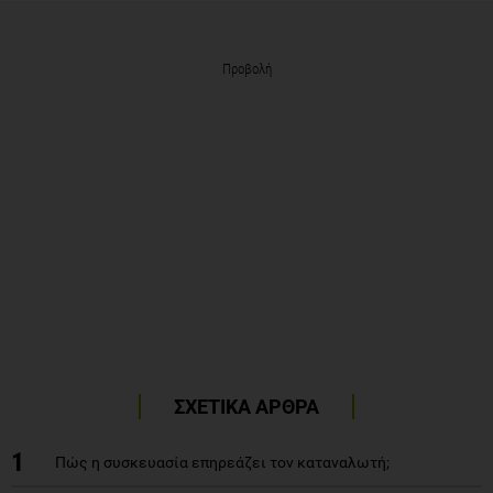
Προβολή
ΣΧΕΤΙΚΑ ΑΡΘΡΑ
1
Πώς η συσκευασία επηρεάζει τον καταναλωτή;
Οι θετικές επιδράσεις του ελαιολάδου στην υγεία μας. Και
2
τι επηρεάζει την ποιότητα του ελαιολάδου;