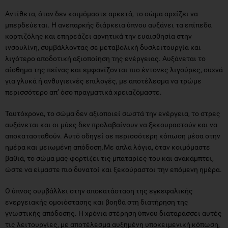
κορτιζόλης και επηρεάζει αρνητικά την ευαισθησία στην
ινσουλίνη, συμβάλλοντας σε μεταβολική δυσλειτουργία και
λιγότερο αποδοτική αξιοποίηση της ενέργειας. Αυξάνεται το
αίσθημα της πείνας και εμφανίζονται πιο έντονες λιγούρες, συχνά
για γλυκά ή ανθυγιεινές επιλογές, με αποτέλεσμα να τρώμε
περισσότερο απ’ όσο πραγματικά χρειαζόμαστε.
Ταυτόχρονα, το σώμα δεν αξιοποιεί σωστά την ενέργεια, το στρες
αυξάνεται και οι μύες δεν προλαβαίνουν να ξεκουραστούν και να
αποκατασταθούν. Αυτό οδηγεί σε περισσότερη κόπωση μέσα στην
ημέρα και μειωμένη απόδοση.Με απλά λόγια, όταν κοιμόμαστε
βαθιά, το σώμα μας φορτίζει τις μπαταρίες του και ανακάμπτει,
ώστε να είμαστε πιο δυνατοί και ξεκούραστοι την επόμενη ημέρα.
O ύπνος συμβάλλει στην αποκατάσταση της εγκεφαλικής
ενεργειακής ομοιόστασης και βοηθά στη διατήρηση της
γνωστικής απόδοσης. Η χρόνια στέρηση ύπνου διαταράσσει αυτές
τις λειτουργίες, με αποτέλεσμα αυξημένη υποκειμενική κόπωση,
μειωμένη συγκέντρωση και διαταραχές στη λήψη αποφάσεων.
Οι κιρκάδιοι ρυθμοί συντονίζουν τις μεταβολικές και ορμονικές