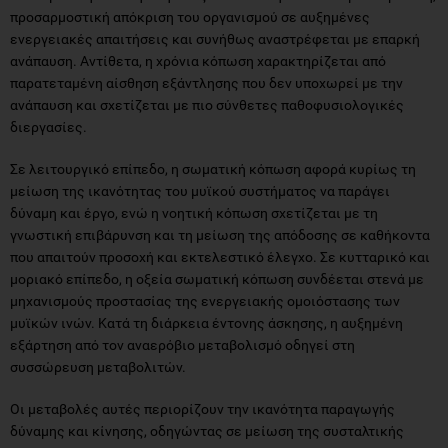
παρατεταμένη αίσθηση εξάντλησης που δεν υποχωρεί με την
ανάπαυση και σχετίζεται με πιο σύνθετες παθοφυσιολογικές
διεργασίες.
Σε λειτουργικό επίπεδο, η σωματική κόπωση αφορά κυρίως τη
μείωση της ικανότητας του μυϊκού συστήματος να παράγει
δύναμη και έργο, ενώ η νοητική κόπωση σχετίζεται με τη
γνωστική επιβάρυνση και τη μείωση της απόδοσης σε καθήκοντα
που απαιτούν προσοχή και εκτελεστικό έλεγχο. Σε κυτταρικό και
μοριακό επίπεδο, η οξεία σωματική κόπωση συνδέεται στενά με
μηχανισμούς προστασίας της ενεργειακής ομοιόστασης των
μυϊκών ινών. Κατά τη διάρκεια έντονης άσκησης, η αυξημένη
εξάρτηση από τον αναερόβιο μεταβολισμό οδηγεί στη
συσσώρευση μεταβολιτών.
Οι μεταβολές αυτές περιορίζουν την ικανότητα παραγωγής
δύναμης και κίνησης, οδηγώντας σε μείωση της συσταλτικής
λειτουργίας και, τελικά, στην εμφάνιση κόπωσης. Παρότι οι
μηχανισμοί αυτοί έχουν προστατευτικό χαρακτήρα, καθώς
αποτρέπουν την επικίνδυνη εξάντληση, συνοδεύονται από