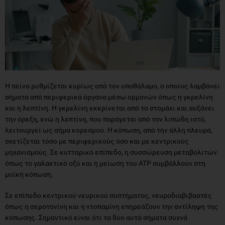
Η πείνα ρυθμίζεται κυρίως από τον υποθάλαμο, ο οποίος λαμβάνει
σήματα από περιφερικά όργανα μέσω ορμονών όπως η γκρελίνη
και η λεπτίνη. Η γκρελίνη εκκρίνεται από το στομάχι και αυξάνει
την όρεξη, ενώ η λεπτίνη, που παράγεται από τον λιπώδη ιστό,
λειτουργεί ως σήμα κορεσμού. Η κόπωση, από την άλλη πλευρά,
σχετίζεται τόσο με περιφερικούς όσο και με κεντρικούς
μηχανισμούς. Σε κυτταρικό επίπεδο, η συσσώρευση μεταβολιτών
όπως το γαλακτικό οξύ και η μείωση του ATP συμβάλλουν στη
μυϊκή κόπωση.
Σε επίπεδο κεντρικού νευρικού συστήματος, νευροδιαβιβαστές
όπως η σεροτονίνη και η ντοπαμίνη επηρεάζουν την αντίληψη της
κόπωσης. Σημαντικό είναι ότι τα δύο αυτά σήματα συχνά
αλληλεπικαλύπτονται. Για παράδειγμα, η έλλειψη ενέργειας
μπορεί να εκληφθεί ως κόπωση, ενώ η έλλειψη ύπνου μπορεί να
αυξήσει την όρεξη.