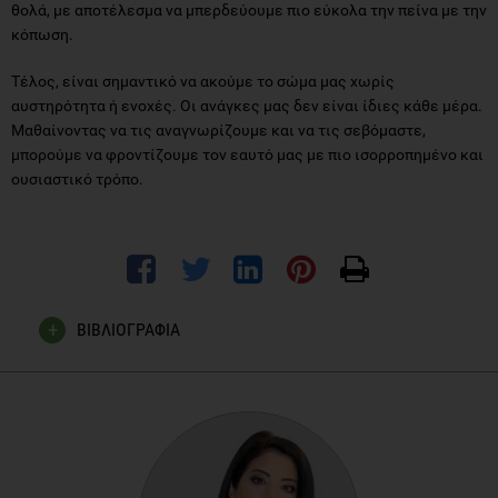
Τέλος, είναι σημαντικό να ακούμε το σώμα μας χωρίς
αυστηρότητα ή ενοχές. Οι ανάγκες μας δεν είναι ίδιες κάθε μέρα.
Μαθαίνοντας να τις αναγνωρίζουμε και να τις σεβόμαστε,
μπορούμε να φροντίζουμε τον εαυτό μας με πιο ισορροπημένο και
ουσιαστικό τρόπο.
ΒΙΒΛΙΟΓΡΑΦΙΑ
Wan, Jj., Qin, Z., Wang, Py.
et al.
Muscle fatigue: general
understanding and treatment.
Exp Mol Med
49, e384 (2017).
Debold, E. P., & Westerblad, H. (2024). New insights into the
cellular and molecular mechanisms of skeletal muscle
fatigue: the Marion J. Siegman Award
Lectureships.
American journal of physiology. Cell
physiology
,
327
(4), C946–C958.