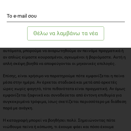
Η καλύτερη κατανόηση του σώματός μας ξεκινά από την
καθημερινή παρατήρηση. Όσο περισσότερο δίνουμε προσοχή στα
σήματα που μας στέλνει, τόσο πιο εύκολα μπορούμε να
ξεχωρίσουμε τι πραγματικά χρειαζόμαστε. Ένα πρώτο βήμα είναι
να κάνουμε μια μικρή παύση πριν φάμε. Αντί να αντιδρούμε
αυτόματα, μπορούμε να αναρωτηθούμε αν πεινάμε πραγματικά ή
αν απλώς είμαστε κουρασμένοι, αγχωμένοι ή βαριόμαστε. Αυτή η
απλή σκέψη βοηθά να αποφεύγονται οι μηχανικές επιλογές.
Επίσης, είναι χρήσιμο να παρατηρούμε πότε εμφανίζεται η πείνα
μέσα στην ημέρα. Αν έρχεται σταδιακά και μετά από αρκετές
ώρες χωρίς φαγητό, τότε πιθανότατα είναι πραγματική. Αν όμως
εμφανίζεται ξαφνικά και συνοδεύεται από έντονη επιθυμία για
συγκεκριμένα τρόφιμα, ίσως σχετίζεται περισσότερο με διάθεση
παρά με ανάγκη.
Η καταγραφή μπορεί να βοηθήσει πολύ. Σημειώνοντας πότε
νιώθουμε πείνα ή κόπωση, τι έχουμε φάει και πόσο έχουμε
κοιμηθεί, αρχίζουμε να βλέπουμε μοτίβα και να καταλαβαίνουμε
καλύτερα το σώμα μας.