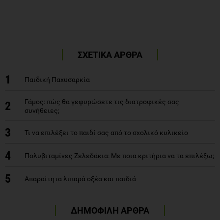
ΣΧΕΤΙΚΑ ΑΡΘΡΑ
1
Παιδική Παχυσαρκία
Γάμος: πώς θα γεφυρώσετε τις διατροφικές σας
2
συνήθειες;
3
Τι να επιλέξει το παιδί σας από το σχολικό κυλικείο
4
Πολυβιταμίνες Ζελεδάκια: Με ποια κριτήρια να τα επιλέξω;
5
Απαραίτητα λιπαρά οξέα και παιδιά
ΔΗΜΟΦΙΛΗ ΑΡΘΡΑ