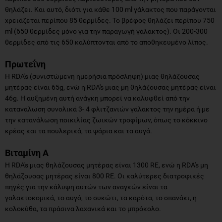
θηλάζει. Και αυτό, διότι για κάθε 100 ml γάλακτος που παράγονται
χρειάζεται περίπου 85 θερμίδες. Το βρέφος θηλάζει περίπου 750
ml (650 θερμίδες μόνο για την παραγωγή γάλακτος). Οι 200-300
θερμίδες από τις 650 καλύπτονται από το αποθηκευμένο λίπος.
Πρωτεΐνη
Η RDA's (συνιστώμενη ημερήσια πρόσληψη) μιας θηλάζουσας
μητέρας είναι 65g, ενώ η RDA's μιας μη θηλάζουσας μητέρας είναι
46g. Η αυξημένη αυτή ανάγκη μπορεί να καλυφθεί από την
κατανάλωση συνολικά 3- 4 φλιτζανιών γάλακτος την ημέρα ή με
την κατανάλωση ποικιλίας ζωικών τροφίμων, όπως το κόκκινο
κρέας και τα πουλερικά, τα ψάρια και τα αυγά.
Βιταμίνη Α
Η RDA's μιας θηλάζουσας μητέρας είναι 1300 RE, ενώ η RDA's μη
θηλάζουσας μητέρας είναι 800 RE. Οι καλύτερες διατροφικές
πηγές για την κάλυψη αυτών των αναγκών είναι τα
γαλακτοκομικά, το αυγό, το συκώτι, τα καρότα, το σπανάκι, η
κολοκύθα, τα πράσινα λαχανικά και το μπρόκολο.