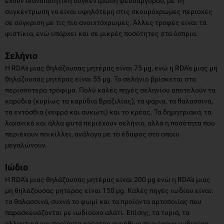
έχουν ικανοποιητική συγκέντρωση ψευδαργύρου, με τη
συγκέντρωση να είναι υψηλότερη στις σκουρόχρωμες περιοχές
σε σύγκριση με τις πιο ανοιχτόχρωμες. Άλλες τροφές είναι τα
φιστίκια, ενώ υπάρχει και σε μικρές ποσότητες στα όσπρια.
Σελήνιο
Η RDA's μιας θηλάζουσας μητέρας είναι 75 μg, ενώ η RDA's μιας μη
θηλάζουσας μητέρας είναι 55 μg. Το σελήνιο βρίσκεται στα
περισσότερα τρόφιμα. Πολύ καλές πηγές σεληνίου αποτελούν τα
καρύδια (κυρίως τα καρύδια Βραζιλίας), τα ψάρια, τα θαλασσινά,
τα εντόσθια (νεφρά και συκώτι) και το κρέας. Τα δημητριακά, τα
λαχανικά και άλλα φυτά περιέχουν σελήνιο, αλλά η ποσότητα που
περιέχουν ποικίλλει, ανάλογα με το έδαφος στο οποίο
μεγαλώνουν.
Ιώδιο
Η RDA's μιας θηλάζουσας μητέρας είναι 200 μg ενώ η RDA's μιας
μη θηλάζουσας μητέρας είναι 150 μg. Καλές πηγές ιωδίου είναι:
τα θαλασσινά, συχνά το ψωμί και τα προϊόντα αρτοποιίας που
παρασκευάζονται με ιωδιούχο αλάτι. Επίσης, τα τυριά, τα
αλλαντικά και προϊόντα κρέατος συνήθως περιέχουν ιωδιούχο