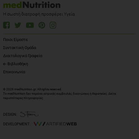
Η σωστή διατροφή προσφέρει Υγεία
Ποιοι Είμαστε
Συντακτική Ομάδα
Διαιτολογικά Γραφεία
e- Βιβλιοθήκη
Επικοινωνία
© 2026 medNutrition.gr. All rights reserved.
Το medNutrition δεν παρέχει ιατρικές συμβουλές, διαγνώσεις ή θεραπείες.
Δείτε
περισσότερες πληροφορίες
.
DESIGN:
DEVELOPMENT: