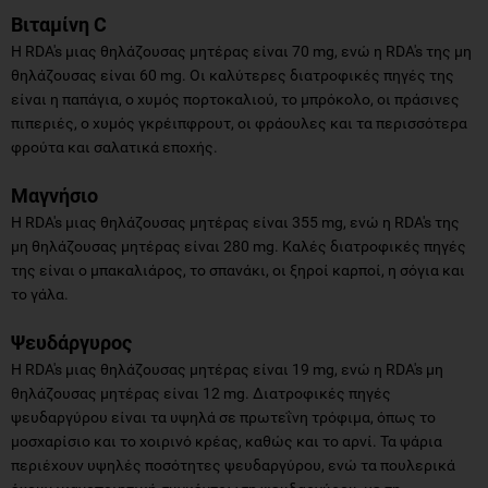
Βιταμίνη C
Η RDA's μιας θηλάζουσας μητέρας είναι 70 mg, ενώ η RDA's της μη
θηλάζουσας είναι 60 mg. Οι καλύτερες διατροφικές πηγές της
είναι η παπάγια, ο χυμός πορτοκαλιού, το μπρόκολο, οι πράσινες
πιπεριές, ο χυμός γκρέιπφρουτ, οι φράουλες και τα περισσότερα
φρούτα και σαλατικά εποχής.
Μαγνήσιο
Η RDA's μιας θηλάζουσας μητέρας είναι 355 mg, ενώ η RDA's της
μη θηλάζουσας μητέρας είναι 280 mg. Καλές διατροφικές πηγές
της είναι ο μπακαλιάρος, το σπανάκι, οι ξηροί καρποί, η σόγια και
το γάλα.
Ψευδάργυρος
Η RDA's μιας θηλάζουσας μητέρας είναι 19 mg, ενώ η RDA's μη
θηλάζουσας μητέρας είναι 12 mg. Διατροφικές πηγές
ψευδαργύρου είναι τα υψηλά σε πρωτεΐνη τρόφιμα, όπως το
μοσχαρίσιο και το χοιρινό κρέας, καθώς και το αρνί. Τα ψάρια
περιέχουν υψηλές ποσότητες ψευδαργύρου, ενώ τα πουλερικά