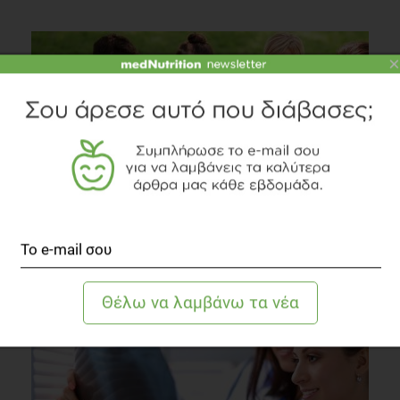
×
AUDIO
Καρπούζι: Ο βαρόνος του καλοκαιριού
Διατροφή
4 λεπτά να διαβαστεί