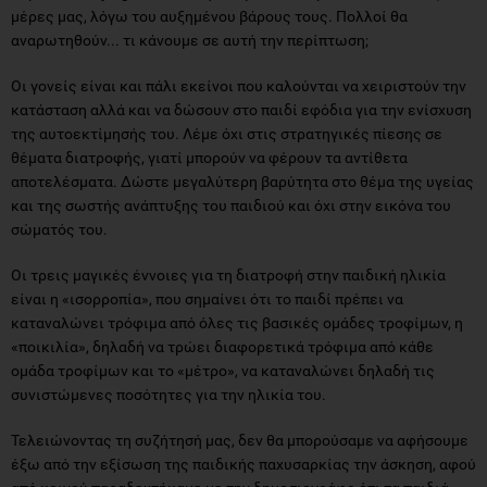
μέρες μας, λόγω του αυξημένου βάρους τους. Πολλοί θα
αναρωτηθούν... τι κάνουμε σε αυτή την περίπτωση;
Οι γονείς είναι και πάλι εκείνοι που καλούνται να χειριστούν την
κατάσταση αλλά και να δώσουν στο παιδί εφόδια για την ενίσχυση
της αυτοεκτίμησής του. Λέμε όχι στις στρατηγικές πίεσης σε
θέματα διατροφής, γιατί μπορούν να φέρουν τα αντίθετα
αποτελέσματα. Δώστε μεγαλύτερη βαρύτητα στο θέμα της υγείας
και της σωστής ανάπτυξης του παιδιού και όχι στην εικόνα του
σώματός του.
Οι τρεις μαγικές έννοιες για τη διατροφή στην παιδική ηλικία
είναι η «ισορροπία», που σημαίνει ότι το παιδί πρέπει να
καταναλώνει τρόφιμα από όλες τις βασικές ομάδες τροφίμων, η
«ποικιλία», δηλαδή να τρώει διαφορετικά τρόφιμα από κάθε
ομάδα τροφίμων και το «μέτρο», να καταναλώνει δηλαδή τις
συνιστώμενες ποσότητες για την ηλικία του.
Τελειώνοντας τη συζήτησή μας, δεν θα μπορούσαμε να αφήσουμε
έξω από την εξίσωση της παιδικής παχυσαρκίας την άσκηση, αφού