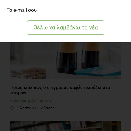
Διατροφή
3 λεπτά να διαβαστεί
Ποιος είπε πως ο στιγμιαίος καφές πειράζει στο
στομάχι;
Συστάσεις Διατροφής
1 λεπτό να διαβαστεί