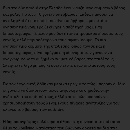
Ένα στα δύο παιδιά στην Ελλάδα έχουν αυξημένο σωματικό βάρος
και μόλις 1 στους 10 γονείς υπέρβαρων παιδιών μπορεί να
αντιληφθεί ότι το παιδί του είναι υπέρβαρο... με αυτά τα
ανησυχητικά νούμερα ξεκίνησε η συζήτησή μας με τη
δημοσιογράφο... Στόχος μας δεν ήταν να τρομοκρατήσουμε τους
γονείς, αλλά περισσότερο να τους αφυπνίσουμε. Το πιο
ανησυχητικό κομμάτι της υπόθεσης, όπως τόνισε και η
δημοσιογράφος, είναι πράγματι η αδυναμία των γονέων να
αναγνωρίσουν το αυξημένο σωματικό βάρος στο παιδί τους.
Σκεφτείτε λίγο μήπως κι εσείς είστε ένας από αυτούς τους
γονείς...
Για τον λόγο αυτό, δόθηκαν μερικά tips για το πώς μπορούν οι ίδιοι
οι γονείς να διακρίνουν τυχόν ανησυχητικά σημάδια στην
ανάπτυξη του παιδιού τους, αλλά και το πώς μπορούν να
χρησιμοποιήσουν τους λεγόμενους πίνακες ανάπτυξης για τον
έλεγχο του βάρους των παιδιών.
Η δημοσιογράφος πολύ ωραία έθεσε στη συνέχεια το επίκαιρο
θέμα του bullying, κατάσταση που βιώνουν αρκετά παιδιά στις