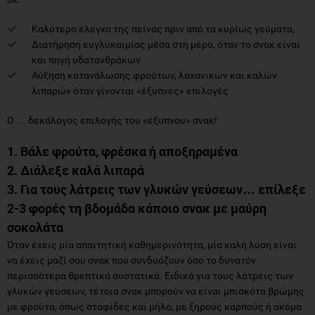
Καλύτερο έλεγχο της πείνας πριν από τα κυρίως γεύματα,
Διατήρηση ευγλυκαιμίας μέσα στη μέρα, όταν το σνακ είναι
και πηγή υδατανθράκων
Αύξηση κατανάλωσης φρούτων, λαχανικών και καλών
λιπαρών όταν γίνονται «έξυπνες» επιλογές
Ο … δεκάλογος επιλογής του «έξυπνου» σνακ!
1. Βάλε φρούτα, φρέσκα ή αποξηραμένα
2. Διάλεξε καλά λιπαρά
3. Για τους λάτρεις των γλυκών γεύσεων… επίλεξε
2-3 φορές τη βδομάδα κάποιο σνακ με μαύρη
σοκολάτα
Όταν έχεις μία απαιτητική καθημερινότητα, μία καλή λύση είναι
να έχεις μαζί σου σνακ που συνδυάζουν όσο το δυνατόν
περισσότερα θρεπτικά συστατικά. Ειδικά για τους λάτρεις των
γλυκών γεύσεων, τέτοια σνακ μπορούν να είναι μπισκότα βρώμης
με φρούτα, όπως σταφίδες και μήλο, με ξηρούς καρπούς ή ακόμα