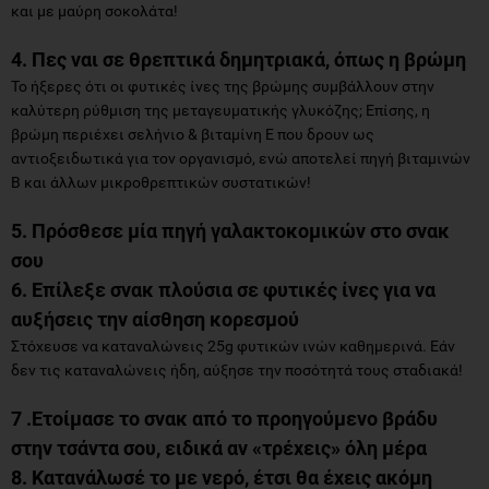
και με μαύρη σοκολάτα!
4. Πες ναι σε θρεπτικά δημητριακά, όπως η βρώμη
Το ήξερες ότι οι φυτικές ίνες της βρώμης συμβάλλουν στην
καλύτερη ρύθμιση της μεταγευματικής γλυκόζης; Επίσης, η
βρώμη περιέχει σελήνιο & βιταμίνη Ε που δρουν ως
αντιοξειδωτικά για τον οργανισμό, ενώ αποτελεί πηγή βιταμινών
Β και άλλων μικροθρεπτικών συστατικών!
5. Πρόσθεσε μία πηγή γαλακτοκομικών στο σνακ
σου
6. Επίλεξε σνακ πλούσια σε φυτικές ίνες για να
αυξήσεις την αίσθηση κορεσμού
Στόχευσε να καταναλώνεις 25g φυτικών ινών καθημερινά. Εάν
δεν τις καταναλώνεις ήδη, αύξησε την ποσότητά τους σταδιακά!
7 .Ετοίμασε το σνακ από το προηγούμενο βράδυ
στην τσάντα σου, ειδικά αν «τρέχεις» όλη μέρα
8. Κατανάλωσέ το με νερό, έτσι θα έχεις ακόμη