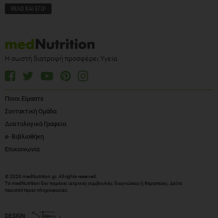
Η σωστή διατροφή προσφέρει Υγεία
Ποιοι Είμαστε
Συντακτική Ομάδα
Διαιτολογικά Γραφεία
e- Βιβλιοθήκη
Επικοινωνία
© 2026 medNutrition.gr. All rights reserved.
Το medNutrition δεν παρέχει ιατρικές συμβουλές, διαγνώσεις ή θεραπείες.
Δείτε
περισσότερες πληροφορίες
.
DESIGN: