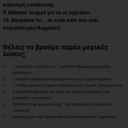
καλύτερη ενυδάτωση
9. Μάσησέ το αργά για να σε χορτάσει
10. Μοιράσου το… αν είναι κάτι που έχει
περισσότερες θερμίδες!
Θέλεις να βρούμε παρέα μερικές
λύσεις;
1 κεσεδάκι γιαούρτι με 1 μπισκότο βρώμης με μαύρη
σοκολάτα
1 χούφτα αποξηραμένων φρούτων και ξηρών καρπών
1 τάπερ φρέσκιας φρουτοσαλάτας και λίγους σπόρους τσία
2 μπισκότα βρώμης με μήλο και ξηρούς καρπούς ή με
σταφίδες και κανέλα
Σάντουιτς με ψωμί ολικής, τυρί χαμηλών λιπαρών και
λαχανικά
Κράκερς με τυρί κρέμα χαμηλών λιπαρών και τοματίνια