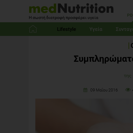
PO
Η σωστή διατροφή προσφέρει υγεία
Lifestyle
Υγεία
Συνταγ
Αρχική
Συμπληρώματα
της
09 Μαΐου 2016