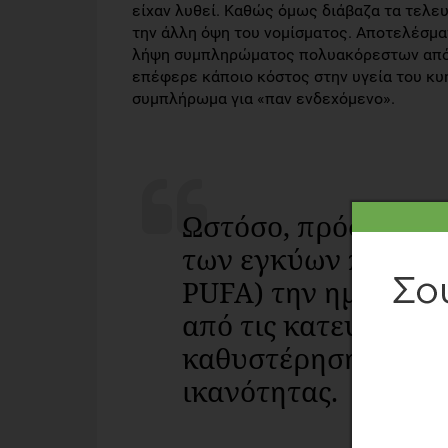
είχαν λυθεί. Καθώς όμως διάβαζα τα τελε
την άλλη όψη του νομίσματος. Αποτελέσμα
λήψη συμπληρώματος πολυακόρεστων από τη
επέφερε κάποιο κόστος στην υγεία του κυή
συμπλήρωμα για «παν ενδεχόμενο».
Ωστόσο, πρόσφατη μ
των εγκύων που κα
PUFA) την ημέρα, 
από τις κατευθυντή
καθυστέρηση στην 
ικανότητας.