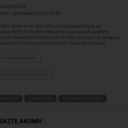
ΙΧΑΗΛΊΔΟΥ
όγος - Διατροφολόγος, M.Sc.
ίδου Νόπη είναι Διαιτολόγος-Διατροφολόγος με
ιακό (M.Sc.) στη Φροντίδα στον Σακχαρώδη Διαβήτη.
ατικά δραστηριοποιείται με το
διαιτολογικό της γραφείο
ιοχή της Έδεσσας
, κάνοντας κατ' οίκον επισκέψεις.
τε την αρθογράφο
το διαιτολογικό γραφείο
ΥΜΟΣΥΝΗ
ΣΥΜΒΟΥΛΕΣ
EXTERNAL CONTENT
ΒΑΣΤΕ ΑΚΟΜΗ