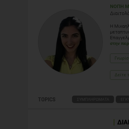
ΝΌΠΗ Μ
Διαιτολ
Η Μιχαηλ
μεταπτυχ
Επαγγελμ
στην περ
Γνωρίσ
Δείτε 
TOPICS
ΣΥΜΠΛΗΡΩΜΑΤΑ
ΕΓΚ
ΔΙΑ