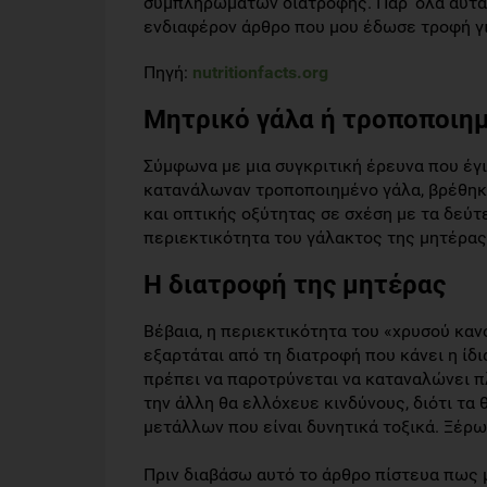
συμπληρωμάτων διατροφής. Παρ' όλα αυτά,
ενδιαφέρον άρθρο που μου έδωσε τροφή γ
Πηγή:
nutritionfacts.org
Μητρικό γάλα ή τροποποιη
Σύμφωνα με μια συγκριτική έρευνα που έγ
κατανάλωναν τροποποιημένο γάλα, βρέθη
και οπτικής οξύτητας σε σχέση με τα δεύ
περιεκτικότητα του γάλακτος της μητέρας 
Η διατροφή της μητέρας
Βέβαια, η περιεκτικότητα του «χρυσού καν
εξαρτάται από τη διατροφή που κάνει η ίδι
πρέπει να παροτρύνεται να καταναλώνει π
την άλλη θα ελλόχευε κινδύνους, διότι τ
μετάλλων που είναι δυνητικά τοξικά. Ξέρω
Πριν διαβάσω αυτό το άρθρο πίστευα πως