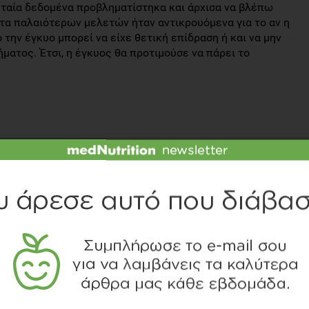
υταία δεδομένα προβληματίστηκα και άρχισα να βλέπω
τα παλαιότερων μελετών ήταν αντικρουόμενα για το αν η
ν έγκυο μπορεί να είχε θετική επίδραση ή και να μην
ματος. Έτσι, η έγκυος θα προτιμούσε να πάρει το
ελέτη έδειξε πως τα νεογνά
τανάλωσαν 800mg DHA (ω-3
δηλαδή 600mg παραπάνω
ριες οδηγίες, εμφάνισαν
ανάπτυξη ομιλητικής