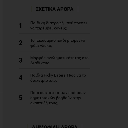
ΣΧΕΤΙΚΑ ΑΡΘΡΑ
Παιδική διατροφή - πού πρέπει
1
να παρέμβει κανείς;
Το παχύσαρκο παιδί μπορεί να
2
φάει γλυκά;
Μορφές εγκληματικότητας στο
3
Διαδίκτυο
Παιδιά Picky Eaters: Πως να το
4
διαχειριστείς;
Ποια συστατικά των παιδικών
5
δημητριακών βοηθούν στην
ανάπτυξή τους;
ΔΗΜΟΦΙΛΗ ΑΡΘΡΑ