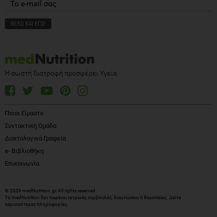
Η σωστή διατροφή προσφέρει Υγεία
Ποιοι Είμαστε
Συντακτική Ομάδα
Διαιτολογικά Γραφεία
e- Βιβλιοθήκη
Επικοινωνία
© 2026 medNutrition.gr. All rights reserved.
Το medNutrition δεν παρέχει ιατρικές συμβουλές, διαγνώσεις ή θεραπείες.
Δείτε
περισσότερες πληροφορίες
.