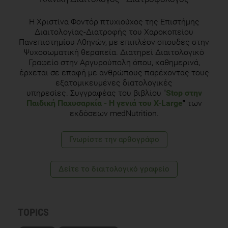
2003;35:1589-95.
H Χριστίνα Φοντόρ πτυχιούχος της Επιστήμης
Peter Konopka. Διατροφή & Άθληση. 1996 SALTO,
Διαιτολογίας-Διατροφής του Χαροκοπείου
ΘΕΣΣΑΛΟΝΙΚΗ, σ.167, 187.
Πανεπιστημίου Αθηνών, με επιπλέον σπουδές στην
Ψυχοσωματική θεραπεία. Διατηρεί Διαιτολογικό
USDA. Tips for Increasing Physical Activity. Available at:
Γραφείο στην Αργυρούπολη όπου, καθημερινά,
http://www.choosemyplate.gov/physical-activity/increase-
έρχεται σε επαφή με ανθρώπους παρέχοντας τους
εξατομικευμένες διατολογικές
physical-activity.html
υπηρεσίες. Συγγραφέας του βιβλίου "
Stop στην
Παιδική Παχυσαρκία
- Η γενιά του Χ-Large
"
των
Manios, Y., et al., Behavioral and physiological indices related
εκδόσεων medNutrition.
to BMI in a cohort of primary schoolchildren in Greece. Am J
Hum Biol, 2004. 16(6): p. 639-47.
Γνωρίστε την αρθογράφο
National Association for Sport and Physical Education,
A.H.A. Shape of the nation report: Status of physical
Δείτε το διαιτολογικό γραφείο
education in the USA. 2010; Available from:
http://www.aahperd.org/naspe/publications/upload/Shape-
of-the-tion-Revised2PDF.pdf
TOPICS