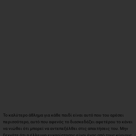
Το καλύτερο άθλημα για κάθε παιδί είναι αυτό που του αρέσει
περισσότερο, αυτό που αφενός το διασκεδάζει αφετέρου το κάνει
να νιώθει ότι μπορεί να αντεπεξέλθει στις απαιτήσεις του. Μην
ξεχνάτε ότι η έλλειψη ευχαρίστησης είναι ένας από τους κύριους