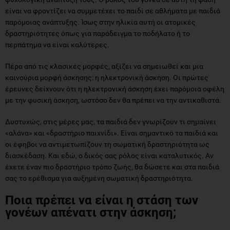
είναι να φροντίζει να συμμετέχει το παιδί σε αθλήματα με παιδιά
παρόμοιας ανάπτυξης. Ίσως στην ηλικία αυτή οι ατομικές
δραστηριότητες όπως για παράδειγμα το ποδήλατο ή το
περπάτημα να είναι καλύτερες.
Πέρα από τις κλασικές μορφές, αξίζει να σημειωθεί και μια
καινούρια μορφή άσκησης: η ηλεκτρονική άσκηση. Οι πρώτες
έρευνες δείχνουν ότι η ηλεκτρονική άσκηση έχει παρόμοια οφέλη
με την φυσική άσκηση, ωστόσο δεν θα πρέπει να την αντικαθιστά.
Δυστυχώς, στις μέρες μας, τα παιδιά δεν γνωρίζουν τι σημαίνει
«αλάνα» και «δραστήριο παιχνίδι». Είναι σημαντικό τα παιδιά και
οι έφηβοι να αντιμετωπίζουν τη σωματική δραστηριότητα ως
διασκέδαση. Και εδώ, ο δικός σας ρόλος είναι καταλυτικός. Αν
έχετε έναν πιο δραστήριο τρόπο ζωής, θα δώσετε και στα παιδιά
σας το ερέθισμα για αυξημένη σωματική δραστηριότητα.
Ποια πρέπει να είναι η στάση των
γονέων απένατι στην άσκηση;