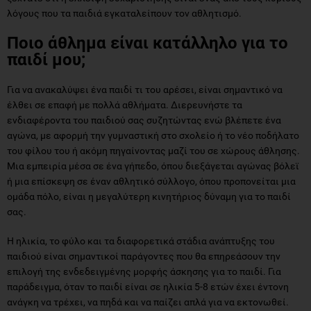
λόγους που τα παιδιά εγκαταλείπουν τον αθλητισμό.
Ποιο άθλημα είναι κατάλληλο για το
παιδί μου;
Για να ανακαλύψει ένα παιδί τι του αρέσει, είναι σημαντικό να
έλθει σε επαφή με πολλά αθλήματα. Διερευνήστε τα
ενδιαφέροντα του παιδιού σας συζητώντας ενώ βλέπετε ένα
αγώνα, με αφορμή την γυμναστική στο σχολείο ή το νέο ποδήλατο
του φίλου του ή ακόμη πηγαίνοντας μαζί του σε χώρους άθλησης.
Μια εμπειρία μέσα σε ένα γήπεδο, όπου διεξάγεται αγώνας βόλεϊ
ή μια επίσκεψη σε έναν αθλητικό σύλλογο, όπου προπονείται μια
ομάδα πόλο, είναι η μεγαλύτερη κινητήριος δύναμη για το παιδί
σας.
Η ηλικία, το φύλο και τα διαφορετικά στάδια ανάπτυξης του
παιδιού είναι σημαντικοί παράγοντες που θα επηρεάσουν την
επιλογή της ενδεδειγμένης μορφής άσκησης για το παιδί. Για
παράδειγμα, όταν το παιδί είναι σε ηλικία 5-8 ετών έχει έντονη
ανάγκη να τρέχει, να πηδά και να παίζει απλά για να εκτονωθεί.