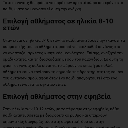
Τότε οι γονείς θα πρέπει να παρέχουν αρκετό χώρο και χρόνο στο
παιδί, ώστε να ικανοποιεί αυτή την ανάγκη.
Επιλογή αθλήματος σε ηλικία 8-10
ετών
Όταν είναι σε ηλικία 8-10 ετών το παιδί αναπτύσσει την ικανότητα
συμμετοχής του σε αθλήματα, μπορεί να ακολουθεί κανόνες και
να αναπτύξει αρκετές κινητικές ικανότητες. Επίσης, αναζητά την
ομαδικότητα και τη διασκέδαση μέσου του παιχνιδιού. Σε αυτή τη
φάση, οι γονείς καλό είναι να το φέρουν σε επαφή με πολλά
αθλήματα και να τονίσουν τη σημασία της δραστηριότητας και όχι
του ανταγωνισμού, αφού όταν ένα παιδί απογοητευτεί από ένα
άθλημα τείνει να το εγκαταλείπει.
Επιλογή αθλήματος στην εφηβεία
Στην ηλικία των 10-12 ετών, με το πέρασμα στην εφηβεία, κάθε
παιδί αναπτύσσεται με διαφορετικό ρυθμό και υπάρχουν
σημαντικές διαφορές τόσο στη σωματική, όσο και στην
ψυχολογική ανάπτυξή τους. Ο ρόλος του γονέα σε αυτή τη φάση