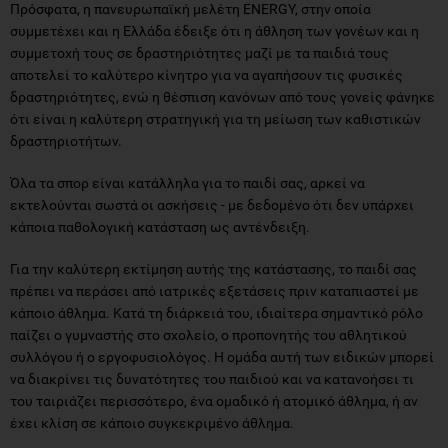
Πρόσφατα, η πανευρωπαϊκή μελέτη ENERGY, στην οποία
συμμετέχει και η Ελλάδα έδειξε ότι η άθληση των γονέων και η
συμμετοχή τους σε δραστηριότητες μαζί με τα παιδιά τους
αποτελεί το καλύτερο κίνητρο για να αγαπήσουν τις φυσικές
δραστηριότητες, ενώ η θέσπιση κανόνων από τους γονείς φάνηκε
ότι είναι η καλύτερη στρατηγική για τη μείωση των καθιστικών
δραστηριοτήτων.
Όλα τα σπορ είναι κατάλληλα για το παιδί σας, αρκεί να
εκτελούνται σωστά οι ασκήσεις - με δεδομένο ότι δεν υπάρχει
κάποια παθολογική κατάσταση ως αντένδειξη.
Για την καλύτερη εκτίμηση αυτής της κατάστασης, το παιδί σας
πρέπει να περάσει από ιατρικές εξετάσεις πριν καταπιαστεί με
κάποιο άθλημα. Κατά τη διάρκειά του, ιδιαίτερα σημαντικό ρόλο
παίζει ο γυμναστής στο σχολείο, ο προπονητής του αθλητικού
συλλόγου ή ο εργοφυσιολόγος. Η ομάδα αυτή των ειδικών μπορεί
να διακρίνει τις δυνατότητες του παιδιού και να κατανοήσει τι
του ταιριάζει περισσότερο, ένα ομαδικό ή ατομικό άθλημα, ή αν
έχει κλίση σε κάποιο συγκεκριμένο άθλημα.