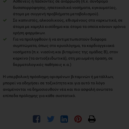
Ασθενείς ή πάσχοντες σε ανάρρωση (π.χ. σύνδρομο
δυσαπορρόφησης, ηπατοχολικά νοσήματα, εγκαυματίες,
άτομα με συγγενή προβλήματα μεταβολισμού).
Σε καπνιστές, αλκοολικούς, εθισμένους στα ναρκωτικά, σε
άτομα με χαμηλό εισόδημα και άτομα τα οποία κάνουν χρόνια
χρήση φαρμάκων.
Για να προληφθούν ή να αντιμετωπιστούν διάφορα
συμπτώματα, όπως στο κρυολόγημα, τα καρδιαγγειακά
νοσήματα (π.χ. νιασίνη και βιταμίνες της ομάδας Β), στον
καρκίνο (τα αντιοξειδωτικά), στη μειωμένη όραση, σε
δερματολογικές παθήσεις κ.α.)
Η υπερβολική πρόσληψη ορισμένων βιταμινών ή μετάλλων,
μπορεί να οδηγήσει σε τοξικότητα και για αυτό το λόγο
αναμένονται να δημοσιευθούν νέα και πιο ασφαλή ανώτατα
επίπεδα πρόληψης για κάθε συστατικό.