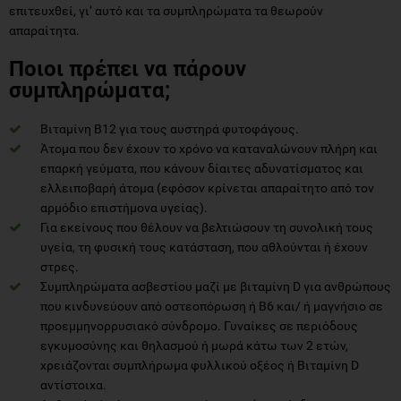
επιτευχθεί, γι’ αυτό και τα συμπληρώματα τα θεωρούν
απαραίτητα.
Ποιοι πρέπει να πάρουν
συμπληρώματα;
Βιταμίνη Β12 για τους αυστηρά φυτοφάγους.
Άτομα που δεν έχουν το χρόνο να καταναλώνουν πλήρη και
επαρκή γεύματα, που κάνουν δίαιτες αδυνατίσματος και
ελλειποβαρή άτομα (εφόσον κρίνεται απαραίτητο από τον
αρμόδιο επιστήμονα υγείας).
Για εκείνους που θέλουν να βελτιώσουν τη συνολική τους
υγεία, τη φυσική τους κατάσταση, που αθλούνται ή έχουν
στρες.
Συμπληρώματα ασβεστίου μαζί με βιταμίνη D για ανθρώπους
που κινδυνεύουν από οστεοπόρωση ή Β6 και/ ή μαγνήσιο σε
προεμμηνορρυσιακό σύνδρομο. Γυναίκες σε περιόδους
εγκυμοσύνης και θηλασμού ή μωρά κάτω των 2 ετών,
χρειάζονται συμπλήρωμα φυλλικού οξέος ή Βιταμίνη D
αντίστοιχα.