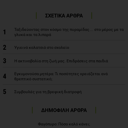
ΣΧΕΤΙΚΑ ΑΡΘΡΑ
Ταξιδεύοντας στον κόσμο της πυραμίδας… στο μέρος με τα
1
γλυκά και τα λιπαρά
2
Υγιεινό κολατσιό στο σχολείο
3
Η ακτινοβολία στη ζωή μας. Επιδράσεις στα παιδιά
Εγκυμονούσα μητέρα: Τι ποσότητες χρειάζεται ανά
4
θρεπτικό συστατικό;
5
Συμβουλές για τη βρεφική διατροφή
ΔΗΜΟΦΙΛΗ ΑΡΘΡΑ
Φαγόπυρο: Πόσο καλό κάνει;