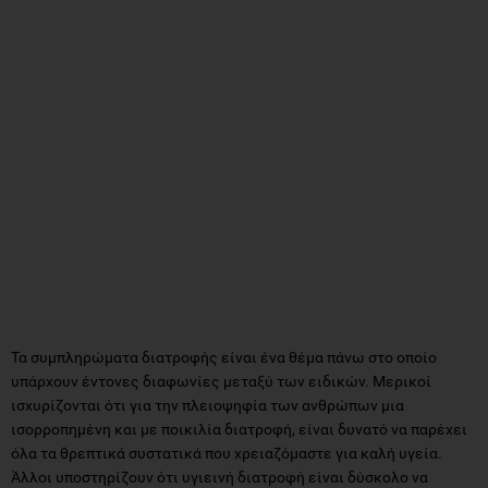
Τα συμπληρώματα διατροφής είναι ένα θέμα πάνω στο οποίο
υπάρχουν έντονες διαφωνίες μεταξύ των ειδικών. Μερικοί
ισχυρίζονται ότι για την πλειοψηφία των ανθρώπων μια
ισορροπημένη και με ποικιλία διατροφή, είναι δυνατό να παρέχει
όλα τα θρεπτικά συστατικά που χρειαζόμαστε για καλή υγεία.
Άλλοι υποστηρίζουν ότι υγιεινή διατροφή είναι δύσκολο να