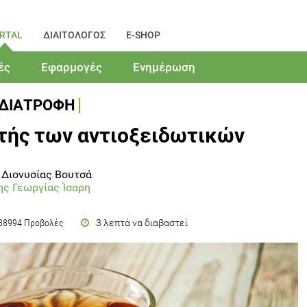
RTAL
ΔΙΑΙΤΟΛΟΓΟΣ
E-SHOP
ές
Εφαρμογές
Ενημέρωση
ΔΙΑΤΡΟΦΗ
τής των αντιοξειδωτικών
 Διονυσίας Βουτσά
ης Γεωργίας Ίσαρη
3 λεπτά να διαβαστεί
38994 Προβολές