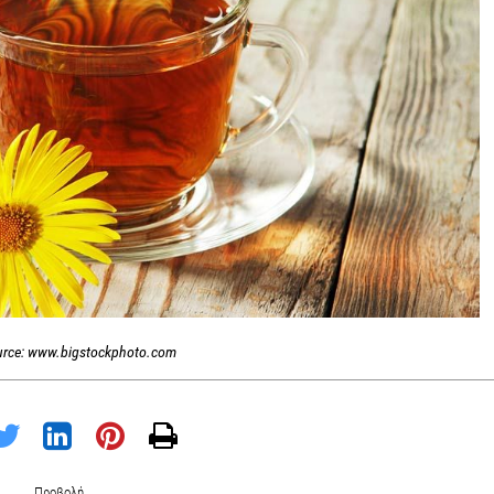
urce: www.bigstockphoto.com
Προβολή