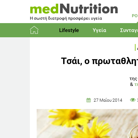
PO
Η σωστή διατροφή προσφέρει υγεία
Lifestyle
Υγεία
Συνταγ
Αρχική
Τσάι, ο πρωταθλη
της
&
τ
27 Μαΐου 2014