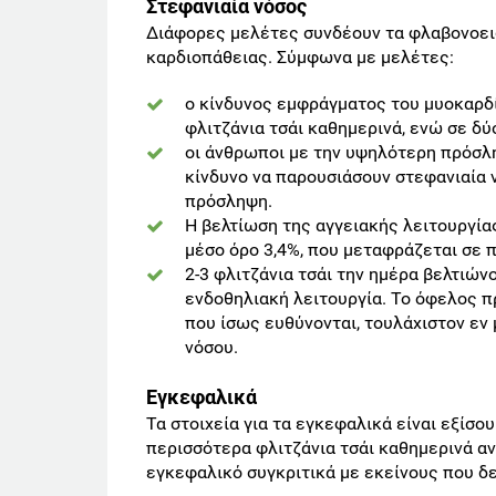
Στεφανιαία νόσος
Διάφορες μελέτες συνδέουν τα φλαβονοειδ
καρδιοπάθειας. Σύμφωνα με μελέτες:
ο κίνδυνος εμφράγματος του μυοκαρδ
φλιτζάνια τσάι καθημερινά, ενώ σε δ
οι άνθρωποι με την υψηλότερη πρόσ
κίνδυνο να παρουσιάσουν στεφανιαία 
πρόσληψη.
Η βελτίωση της αγγειακής λειτουργίας
μέσο όρο 3,4%, που μεταφράζεται σε 
2-3 φλιτζάνια τσάι την ημέρα βελτιώνο
ενδοθηλιακή λειτουργία. Το όφελος π
που ίσως ευθύνονται, τουλάχιστον εν 
νόσου.
Εγκεφαλικά
Τα στοιχεία για τα εγκεφαλικά είναι εξίσο
περισσότερα φλιτζάνια τσάι καθημερινά α
εγκεφαλικό συγκριτικά με εκείνους που δ