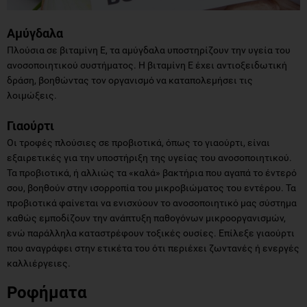
Αμύγδαλα
Πλούσια σε βιταμίνη Ε, τα αμύγδαλα υποστηρίζουν την υγεία του
ανοσοποιητικού συστήματος. Η βιταμίνη Ε έχει αντιοξειδωτική
δράση, βοηθώντας τον οργανισμό να καταπολεμήσει τις
λοιμώξεις.
Γιαούρτι
Οι τροφές πλούσιες σε προβιοτικά, όπως το γιαούρτι, είναι
εξαιρετικές για την υποστήριξη της υγείας του ανοσοποιητικού.
Τα προβιοτικά, ή αλλιώς τα «καλά» βακτήρια που αγαπά το έντερό
σου, βοηθούν στην ισορροπία του μικροβιώματος του εντέρου. Τα
προβιοτικά φαίνεται να ενισχύουν το ανοσοποιητικό μας σύστημα
καθώς εμποδίζουν την ανάπτυξη παθογόνων μικροοργανισμών,
ενώ παράλληλα καταστρέφουν τοξικές ουσίες. Επίλεξε γιαούρτι
που αναγράφει στην ετικέτα του ότι περιέχει ζωντανές ή ενεργές
καλλιέργειες.
Ροφήματα