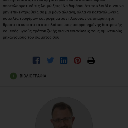
αποτελεσματικά τις λοιμώξεις! Να θυμάσαι ότι το κλειδί είναι να
μην επικεντρωθείς σε μία μόνο αλλαγή, αλλά να καταναλώνεις
ποικιλία τροφίμων και ροφημάτων πλούσιων σε απαραίτητα
θρεπτικά συστατικά στο πλαίσιο μιας ισορροπημένης διατροφής
και ενός υγιούς τρόπου ζωής για να ενισχύσεις τους αμυντικούς
μηχανισμούς του σώματός σου!
ΒΙΒΛΙΟΓΡΑΦΙΑ
Carr AC, Maggini S. Vitamin C and Immune
Function.
Nutrients
. 2017; 9(11):1211.
Jayawardena R et al. Enhancing immunity in viral infections,
with special emphasis on COVID-19: A review, Diabetes &
Metabolic Syndrome: Clinical Research & Reviews. 2020;
14(4): 367-382.