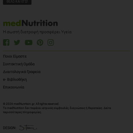
Η σωστή διατροφή προσφέρει Υγεία
Ποιοι Είμαστε
Συντακτική Ομάδα
Διαιτολογικά Γραφεία
e- Βιβλιοθήκη
Επικοινωνία
© 2026 medNutrition.gr. All rights reserved.
Το medNutrition δεν παρέχει ιατρικές συμβουλές, διαγνώσεις ή θεραπείες.
Δείτε
περισσότερες πληροφορίες
.
DESIGN: