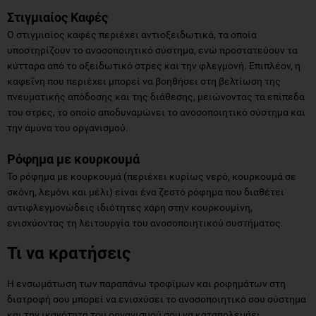
Στιγμιαίος Καφές
Ο στιγμιαίος καφές περιέχει αντιοξειδωτικά, τα οποία
υποστηρίζουν το ανοσοποιητικό σύστημα, ενώ προστατεύουν τα
κύτταρα από το οξειδωτικό στρες και την φλεγμονή. Επιπλέον, η
καφεΐνη που περιέχει μπορεί να βοηθήσει στη βελτίωση της
πνευματικής απόδοσης και της διάθεσης, μειώνοντας τα επίπεδα
του στρες, το οποίο αποδυναμώνει το ανοσοποιητικό σύστημα και
την άμυνα του οργανισμού.
Ρόφημα με κουρκουμά
Το ρόφημα με κουρκουμά (περιέχει κυρίως νερό, κουρκουμά σε
σκόνη, λεμόνι και μέλι) είναι ένα ζεστό ρόφημα που διαθέτει
αντιφλεγμονώδεις ιδιότητες χάρη στην κουρκουμίνη,
ενισχύοντας τη λειτουργία του ανοσοποιητικού συστήματος.
Τι να κρατήσεις
Η ενσωμάτωση των παραπάνω τροφίμων και ροφημάτων στη
διατροφή σου μπορεί να ενισχύσει το ανοσοποιητικό σου σύστημα
και την ικανότητα του οργανισμού σου να καταπολεμάει