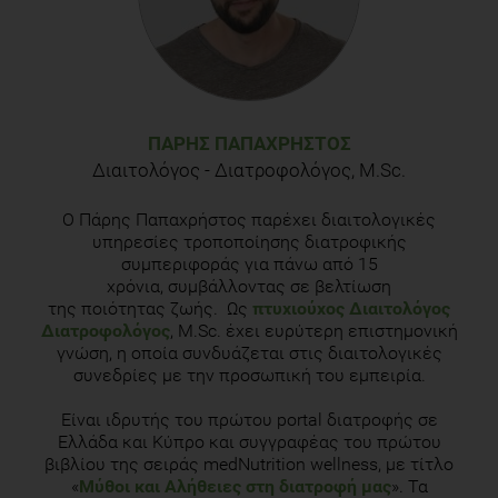
Acikalin, B., & Sanlier, N. (2021). Coffee and its effects on the
immune system.
Trends in Food Science & Technology 114
;
625-632.
ΠΆΡΗΣ ΠΑΠΑΧΡΉΣΤΟΣ
Διαιτολόγος - Διατροφολόγος, M.Sc.
Ο Πάρης Παπαχρήστος παρέχει διαιτολογικές
υπηρεσίες τροποποίησης διατροφικής
συμπεριφοράς για πάνω από 15
χρόνια, συμβάλλοντας σε βελτίωση
της ποιότητας ζωής. Ως
πτυχιούχος Διαιτολόγος
Διατροφολόγος
, M.Sc. έχει ευρύτερη επιστημονική
γνώση, η οποία συνδυάζεται στις διαιτολογικές
συνεδρίες με την προσωπική του εμπειρία.
Είναι ιδρυτής του πρώτου portal διατροφής σε
Ελλάδα και Κύπρο και συγγραφέας του πρώτου
βιβλίου της σειράς medNutrition wellness, με τίτλο
«
Μύθοι και Αλήθειες στη διατροφή μας
». Τα