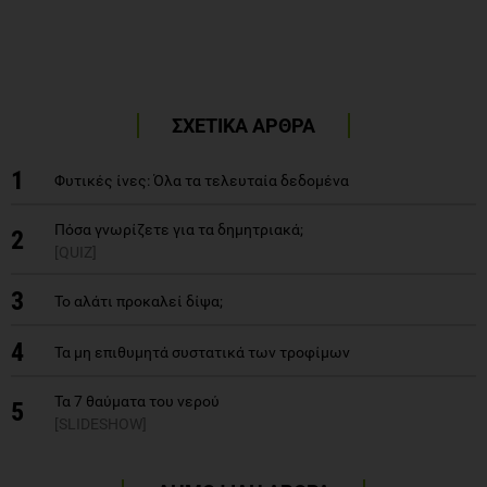
ΣΧΕΤΙΚΑ ΑΡΘΡΑ
1
Φυτικές ίνες: Όλα τα τελευταία δεδομένα
Πόσα γνωρίζετε για τα δημητριακά;
2
[QUIZ]
3
Το αλάτι προκαλεί δίψα;
4
Τα μη επιθυμητά συστατικά των τροφίμων
Τα 7 θαύματα του νερού
5
[SLIDESHOW]