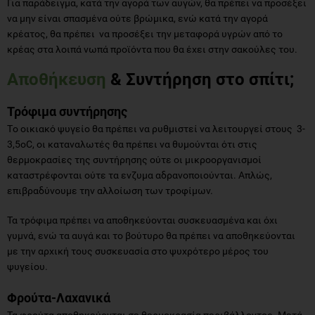
Για παράδειγμα, κατά την αγορά των αυγών, θα πρέπει να προσέξει
να μην είναι σπασμένα ούτε βρώμικα, ενώ κατά την αγορά
κρέατος, θα πρέπει να προσέξει την μεταφορά υγρών από το
κρέας στα λοιπά νωπά προϊόντα που θα έχει στην σακούλες του.
Αποθήκευση
& Συντήρηση στο σπίτι;
Τρόφιμα συντήρησης
Tο οικιακό ψυγείο θα πρέπει να ρυθμιστεί να λειτουργεί στους 3-
3,5οC, οι καταναλωτές θα πρέπει να θυμούνται ότι στις
θερμοκρασίες της συντήρησης ούτε οι μικροοργανισμοί
καταστρέφονται ούτε τα ενζυμα αδρανοποιούνται. Απλώς,
επιβραδύνουμε την αλλοίωση των τροφίμων.
Τα τρόφιμα πρέπει να αποθηκεύονται συσκευασμένα και όχι
γυμνά, ενώ τα αυγά και το βούτυρο θα πρέπει να αποθηκεύονται
με την αρχική τους συσκευασία στο ψυχρότερο μέρος του
ψυγείου.
Φρούτα-Λαχανικά
Τα φρούτα αποθηκεύονται σε θερμοκρασία περιβάλλοντος. Μετά