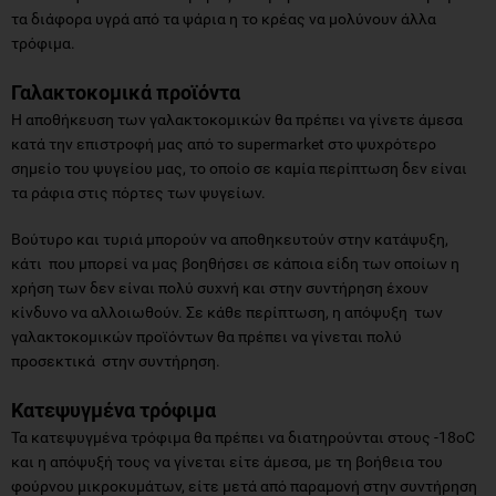
τα διάφορα υγρά από τα ψάρια η το κρέας να μολύνουν άλλα
τρόφιμα.
Γαλακτοκομικά προϊόντα
Η αποθήκευση των γαλακτοκομικών θα πρέπει να γίνετε άμεσα
κατά την επιστροφή μας από το supermarket στο ψυχρότερο
σημείο του ψυγείου μας, το οποίο σε καμία περίπτωση δεν είναι
τα ράφια στις πόρτες των ψυγείων.
Βούτυρο και τυριά μπορούν να αποθηκευτούν στην κατάψυξη,
κάτι που μπορεί να μας βοηθήσει σε κάποια είδη των οποίων η
χρήση των δεν είναι πολύ συχνή και στην συντήρηση έχουν
κίνδυνο να αλλοιωθούν. Σε κάθε περίπτωση, η απόψυξη των
γαλακτοκομικών προϊόντων θα πρέπει να γίνεται πολύ
προσεκτικά στην συντήρηση.
Κατεψυγμένα τρόφιμα
Τα κατεψυγμένα τρόφιμα θα πρέπει να διατηρούνται στους -18οC
και η απόψυξή τους να γίνεται είτε άμεσα, με τη βοήθεια του
φούρνου μικροκυμάτων, είτε μετά από παραμονή στην συντήρηση