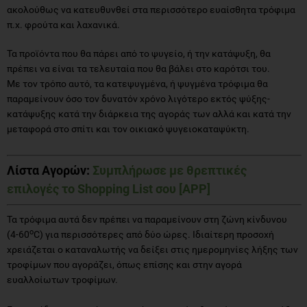
ακολούθως να κατευθυνθεί στα περισσότερο ευαίσθητα τρόφιμα
π.χ. φρούτα και λαχανικά.
Τα προϊόντα που θα πάρει από το ψυγείο, ή την κατάψυξη, θα
πρέπει να είναι τα τελευταία που θα βάλει στο καρότσι του.
Με τον τρόπο αυτό, τα κατεψυγμένα, ή ψυγμένα τρόφιμα θα
παραμείνουν όσο τον δυνατόν χρόνο λιγότερο εκτός ψύξης-
κατάψυξης κατά την διάρκεια της αγοράς των αλλά και κατά την
μεταφορά στο σπίτι και τον οικιακό ψυγειοκαταψύκτη.
Λίστα Αγορών
:
Συμπλήρωσε με θρεπτικές
επιλογές το Shopping List σου [APP]
Τα τρόφιμα αυτά δεν πρέπει να παραμείνουν στη ζώνη κίνδυνου
o
(4-60
C) για περισσότερες από δύο ώρες. Ιδιαίτερη προσοχή
χρειάζεται ο καταναλωτής να δείξει στις ημερομηνίες λήξης των
τροφίμων που αγοράζει, όπως επίσης και στην αγορά
ευαλλοίωτων τροφίμων.