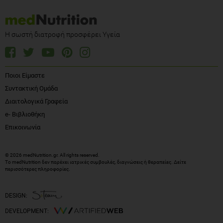
Η σωστή διατροφή προσφέρει Υγεία
Ποιοι Είμαστε
Συντακτική Ομάδα
Διαιτολογικά Γραφεία
e- Βιβλιοθήκη
Επικοινωνία
© 2026 medNutrition.gr. All rights reserved.
Το medNutrition δεν παρέχει ιατρικές συμβουλές, διαγνώσεις ή θεραπείες.
Δείτε
περισσότερες πληροφορίες
.
DESIGN:
DEVELOPMENT: