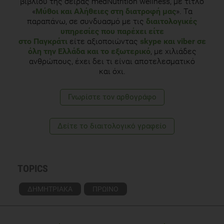
βιβλίου της σειράς medNutrition wellness, με τίτλο
«
Μύθοι και Αλήθειες στη διατροφή μας
». Τα
παραπάνω, σε συνδυασμό με τις
διαιτολογικές
υπηρεσίες που παρέχει είτε
στο Παγκράτι
είτε αξιοποιώντας
skype και viber σε
όλη την Ελλάδα και το εξωτερικό
, με χιλιάδες
ανθρώπους, έχει δει τι είναι αποτελεσματικό
και όχι.
Γνωρίστε τoν αρθογράφο
Δείτε το διαιτολογικό γραφείο
TOPICS
ΔΗΜΗΤΡΙΑΚΑ
ΠΡΩΙΝΟ