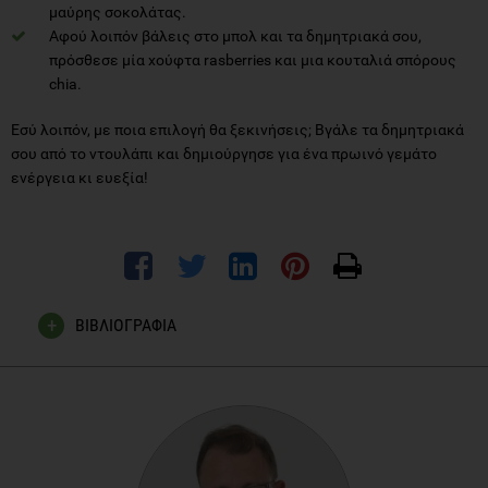
μαύρης σοκολάτας.
Αφού λοιπόν βάλεις στο μπολ και τα δημητριακά σου,
πρόσθεσε μία χούφτα rasberries και μια κουταλιά σπόρους
chia.
Εσύ λοιπόν, με ποια επιλογή θα ξεκινήσεις; Βγάλε τα δημητριακά
σου από το ντουλάπι και δημιούργησε για ένα πρωινό γεμάτο
ενέργεια κι ευεξία!
ΒΙΒΛΙΟΓΡΑΦΙΑ
Slavin, J.L., 2008. Position of the American Dietetic
Association: health implications of dietary fiber.
Journal of
the American Dietetic Association
,
108
(10), pp.1716-1731.
Healthline. 2020.
Chia Seeds 101: Nutrition Facts And Health