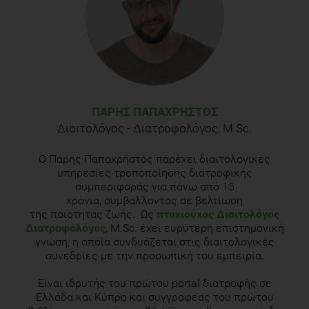
Benefits
. [online] Available at:
https://www.healthline.com/nutrition/foods/chia-seeds>
[Accessed 26 April 2020].
Williams, P.G., 2014. The benefits of breakfast cereal
consumption: a systematic review of the evidence
base.
Advances in nutrition
,
5
(5), pp.636S-673S.
ΠΆΡΗΣ ΠΑΠΑΧΡΉΣΤΟΣ
Διαιτολόγος - Διατροφολόγος, M.Sc.
Ο Πάρης Παπαχρήστος παρέχει διαιτολογικές
υπηρεσίες τροποποίησης διατροφικής
συμπεριφοράς για πάνω από 15
χρόνια, συμβάλλοντας σε βελτίωση
της ποιότητας ζωής. Ως
πτυχιούχος Διαιτολόγος
Διατροφολόγος
, M.Sc. έχει ευρύτερη επιστημονική
γνώση, η οποία συνδυάζεται στις διαιτολογικές
συνεδρίες με την προσωπική του εμπειρία.
Είναι ιδρυτής του πρώτου portal διατροφής σε
Ελλάδα και Κύπρο και συγγραφέας του πρώτου