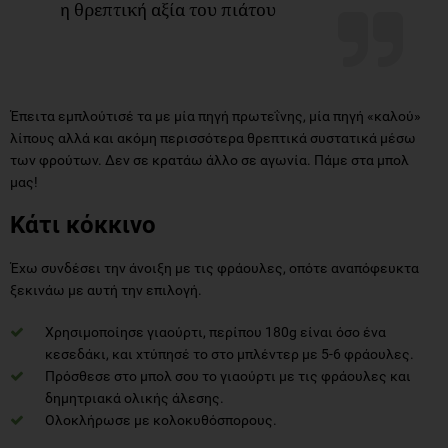
η θρεπτική αξία του πιάτου
Έπειτα εμπλούτισέ τα με μία πηγή πρωτεΐνης, μία πηγή «καλού»
λίπους αλλά και ακόμη περισσότερα θρεπτικά συστατικά μέσω
των φρούτων. Δεν σε κρατάω άλλο σε αγωνία. Πάμε στα μπολ
μας!
Κάτι κόκκινο
Έχω συνδέσει την άνοιξη με τις φράουλες, οπότε αναπόφευκτα
ξεκινάω με αυτή την επιλογή.
Χρησιμοποίησε γιαούρτι, περίπου 180g είναι όσο ένα
κεσεδάκι, και χτύπησέ το στο μπλέντερ με 5-6 φράουλες.
Πρόσθεσε στο μπολ σου το γιαούρτι με τις φράουλες και
δημητριακά ολικής άλεσης.
Ολοκλήρωσε με κολοκυθόσπορους.