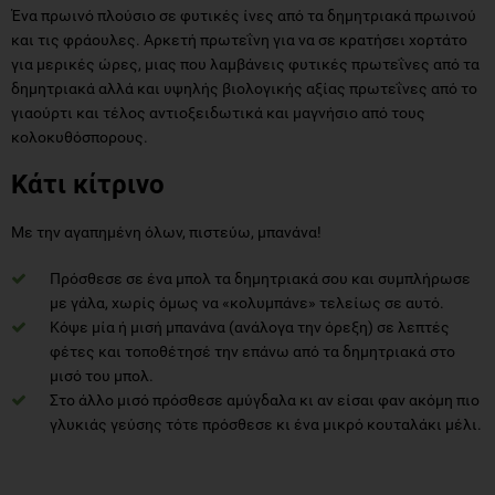
Ένα πρωινό πλούσιο σε φυτικές ίνες από τα δημητριακά πρωινού
και τις φράουλες. Αρκετή πρωτεΐνη για να σε κρατήσει χορτάτο
για μερικές ώρες, μιας που λαμβάνεις φυτικές πρωτεΐνες από τα
δημητριακά αλλά και υψηλής βιολογικής αξίας πρωτεΐνες από το
γιαούρτι και τέλος αντιοξειδωτικά και μαγνήσιο από τους
κολοκυθόσπορους.
Κάτι κίτρινο
Με την αγαπημένη όλων, πιστεύω, μπανάνα!
Πρόσθεσε σε ένα μπολ τα δημητριακά σου και συμπλήρωσε
με γάλα, χωρίς όμως να «κολυμπάνε» τελείως σε αυτό.
Κόψε μία ή μισή μπανάνα (ανάλογα την όρεξη) σε λεπτές
φέτες και τοποθέτησέ την επάνω από τα δημητριακά στο
μισό του μπολ.
Στο άλλο μισό πρόσθεσε αμύγδαλα κι αν είσαι φαν ακόμη πιο
γλυκιάς γεύσης τότε πρόσθεσε κι ένα μικρό κουταλάκι μέλι.