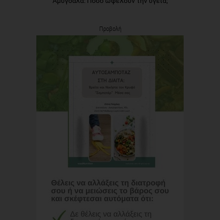
Αμύγδαλα: Πόσο ωφελούν την υγεία;
Προβολή