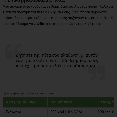
Μία μεγάλη πίτα ισοδυναμεί θερμιδικά με 3 φέτες ψωμί. Καλό θα
είναι να προτιμήστε πίτα ολικής άλεσης. Έτσι προσλαμβάνετε
περισσότερες φυτικές ίνες, οι οποίες αυξάνουν τον κορεσμό σας,
με αποτέλεσμα να νιώθετε χορτάτοι τρώγοντας λιγότερο.
Ζητήστε την πίτα σας αλάδωτη, μ’ αυτόν
τον τρόπο γλιτώνετε 135 θερμίδες, όσες
περιέχει μια κουταλιά της σούπας λάδι!
Ανά μερίδα 80g
Λευκή πίτα
Ολικής πί
Ενέργεια
200 kcal (10% GDA)
190 kcal (9