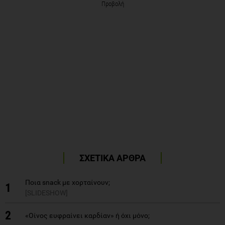
Προβολή
ΣΧΕΤΙΚΑ ΑΡΘΡΑ
Ποια snack με χορταίνουν;
1
[SLIDESHOW]
2
«Οίνος ευφραίνει καρδίαν» ή όχι μόνο;