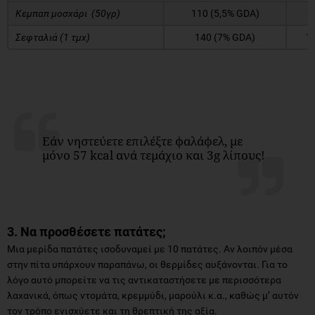
Κεμπαπ μοσχάρι (50γρ)
110 (5,5% GDA)
8
Σεφταλιά (1 τμχ)
140 (7% GDA)
1
Εάν νηστεύετε επιλέξτε φαλάφελ, με
μόνο 57 kcal ανά τεμάχιο και 3g λίπους!
3. Να προσθέσετε πατάτες;
Μια μερίδα πατάτες ισοδυναμεί με 10 πατάτες. Αν λοιπόν μέσα
στην πίτα υπάρχουν παραπάνω, οι θερμίδες αυξάνονται. Για το
λόγο αυτό μπορείτε να τις αντικαταστήσετε με περισσότερα
λαχανικά, όπως ντομάτα, κρεμμύδι, μαρούλι κ.α., καθώς μ’ αυτόν
τον τρόπο ενισχύετε και τη θρεπτική της αξία.