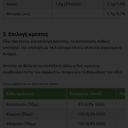
Λίπος
1,4g (2% GDA)
1,1g (1,5% 
Φυτικές ίνες
-
1,7g (5,7% 
2. Επιλογή κρέατος
Εδώ προτείνω για επιλογή κρέατος, το κοτόπουλο, καθώς
αποτελεί την επιλογή με τα λιγότερα ολικά, αλλά και κορεσμένα
λιπαρά.
Ωστόσο, αν θέλετε να επιλέξετε άλλο είδος κρέατος
συμβουλευτείτε τον παρακάτω πίνακα για τη θερμιδική του αξία.
Είδη κρέατος
Ενέργεια (kcal)
Λίπο
Κοτόπουλο (50γρ)
85 (4,3% GDA)
3
Χοιρινό (50γρ)
124 (6,2% GDA)
7
Μπιφτέκι (50γρ)
135 (6,8% GDA)
9