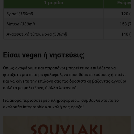
1 μερίδα
Ενέργει
Κρασί (150ml)
120 (6
Μπύρα (330ml)
153 (7,
Αναψυκτικό τύπου κόλα (330ml)
140 (7
Είσαι
vegan
ή νηστεύεις;
Όπως αναφέραμε και παραπάνω μπορείτε να επιλέξετε να
φτιάξετε μια πίτα με φαλάφελ, να προσθέσετε χούμους ή ταχίνι
και να κάνετε την επιλογή σας πιο δροσιστική βάζοντας αγγούρι,
σαλάτα με μελιτζάνα, ή άλλα λαχανικά.
Για ακόμα περισσότερες πληροφορίες... συμβουλευτείτε το
ακόλουθο infographic και καλή σας όρεξη!