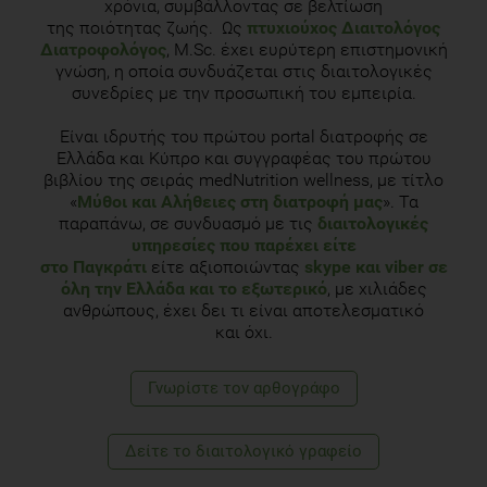
χρόνια, συμβάλλοντας σε βελτίωση
της ποιότητας ζωής. Ως
πτυχιούχος Διαιτολόγος
Διατροφολόγος
, M.Sc. έχει ευρύτερη επιστημονική
γνώση, η οποία συνδυάζεται στις διαιτολογικές
συνεδρίες με την προσωπική του εμπειρία.
Είναι ιδρυτής του πρώτου portal διατροφής σε
Ελλάδα και Κύπρο και συγγραφέας του πρώτου
βιβλίου της σειράς medNutrition wellness, με τίτλο
«
Μύθοι και Αλήθειες στη διατροφή μας
». Τα
παραπάνω, σε συνδυασμό με τις
διαιτολογικές
υπηρεσίες που παρέχει είτε
στο Παγκράτι
είτε αξιοποιώντας
skype και viber σε
όλη την Ελλάδα και το εξωτερικό
, με χιλιάδες
ανθρώπους, έχει δει τι είναι αποτελεσματικό
και όχι.
Γνωρίστε τoν αρθογράφο
Δείτε το διαιτολογικό γραφείο