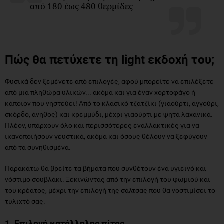
από 180 έως 480 θερμίδες
Πώς θα πετύχετε τη
light
εκδοχή του;
Φυσικά δεν ξεμένετε από επιλογές, αφού μπορείτε να επιλέξετε
από μια πληθώρα υλικών... ακόμα και για έναν χορτοφάγο ή
κάποιον που νηστεύει! Από το κλασικό τζατζίκι (γιαούρτι, αγγούρι,
σκόρδο, άνηθος) και κρεμμύδι, μέχρι γιαούρτι με ψητά λαχανικά.
Πλέον, υπάρχουν όλο και περισσότερες εναλλακτικές για να
ικανοποιήσουν γευστικά, ακόμα και όσους θέλουν να ξεφύγουν
από τα συνηθισμένα.
Παρακάτω θα βρείτε τα βήματα που συνθέτουν ένα υγιεινό και
νόστιμο σουβλάκι. Ξεκινώντας από την επιλογή του ψωμιού και
του κρέατος, μέχρι την επιλογή της σάλτσας που θα νοστιμίσει το
τυλιχτό σας.
1. Επιλογή κατάλληλης πίτας