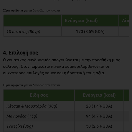
Ενέργεια (kcal)
Λίπο
10 πατάτες (80γρ)
170 (8,5% GDA)
8
4. Επιλογή σος
Ο γευστικός συνδυασμός απογειώνεται με την προσθήκη μιας
σάλτσας. Στον παρακάτω πίνακα συμπεριλαμβάνονται οι
συχνότερες επιλογές sauce και η θρεπτική τους αξία.
Είδη σος
Ενέργεια (kcal)
Κέτσαπ & Μουστάρδα (30g)
28 (1,4% GDA)
Μαγιονέζα (15g)
94 (4,7% GDA)
Τζατζίκι (30g)
50 (2,5% GDA)