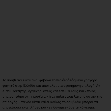
To σουβλάκι είναι αναμφίβολα το πιο διαδεδομένο γρήγορο
φαγητό στην Ελλάδα και αποτελεί μια αγαπημένη επιλογή! Αν
είσαι φοιτητής, εργένης, έχεις καλέσει φίλους και «ποιος
μπαίνει τώρα στην κουζίνα;» ή αν απλά είσαι λάτρης αυτής της
επιλογής... τα νέα είναι καλά, καθώς το σουβλάκι μπορεί να
αποτελέσει ένα πλήρες και «εν δυνάμει» θρεπτικό γεύμα.