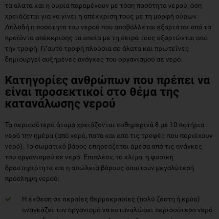
τα άλατα και η ουρία παραμένουν με τόση ποσότητα νερού, όση
χρειάζεται για να γίνει η απέκκριση τους με τη μορφή ούρων.
Δηλαδή η ποσότητα του νερού που αποβάλλεται εξαρτάται από τα
προϊόντα απέκκρισης τα οποία με τη σειρά τους εξαρτώνται από
την τροφή. Γι’αυτό τροφή πλούσια σε άλατα και πρωτεΐνες
δημιουργεί αυξημένες ανάγκες του οργανισμού σε νερό.
Kατηγορίες ανθρώπων που πρέπει να
είναι προσεκτικοί στο θέμα της
κατανάλωσης νερού
Τα περισσότερα άτομα χρειάζονται καθημερινά 8 με 10 ποτήρια
νερό την ημέρα (από νερό, ποτά και από τις τροφές που περιέχουν
νερό). Το σωματικό βάρος επηρεάζεται άμεσα από τις ανάγκες
του οργανισμού σε νερό. Επιπλέον, το κλίμα, η φυσική
δραστηριότητα και η απώλεια βάρους απαιτούν μεγαλύτερη
πρόσληψη νερού:
Η έκθεση σε ακραίες θερμοκρασίες (πολύ ζέστη ή κρύο)
αναγκάζει τον οργανισμό να καταναλώσει περισσότερο νερό