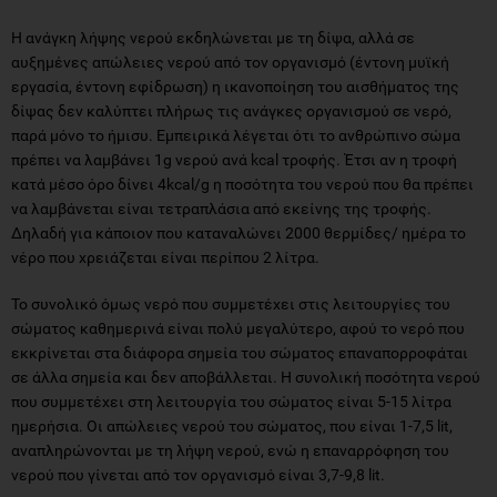
Η ανάγκη λήψης νερού εκδηλώνεται με τη δίψα, αλλά σε
αυξημένες απώλειες νερού από τον οργανισμό (έντονη μυϊκή
εργασία, έντονη εφίδρωση) η ικανοποίηση του αισθήματος της
δίψας δεν καλύπτει πλήρως τις ανάγκες οργανισμού σε νερό,
παρά μόνο το ήμισυ. Εμπειρικά λέγεται ότι το ανθρώπινο σώμα
πρέπει να λαμβάνει 1g νερού ανά kcal τροφής. Έτσι αν η τροφή
κατά μέσο όρο δίνει 4kcal/g η ποσότητα του νερού που θα πρέπει
να λαμβάνεται είναι τετραπλάσια από εκείνης της τροφής.
Δηλαδή για κάποιον που καταναλώνει 2000 θερμίδες/ ημέρα το
νέρο που χρειάζεται είναι περίπου 2 λίτρα.
Το συνολικό όμως νερό που συμμετέχει στις λειτουργίες του
σώματος καθημερινά είναι πολύ μεγαλύτερο, αφού το νερό που
εκκρίνεται στα διάφορα σημεία του σώματος επαναπορροφάται
σε άλλα σημεία και δεν αποβάλλεται. Η συνολική ποσότητα νερού
που συμμετέχει στη λειτουργία του σώματος είναι 5-15 λίτρα
ημερήσια. Οι απώλειες νερού του σώματος, που είναι 1-7,5 lit,
αναπληρώνονται με τη λήψη νερού, ενώ η επαναρρόφηση του
νερού που γίνεται από τον οργανισμό είναι 3,7-9,8 lit.