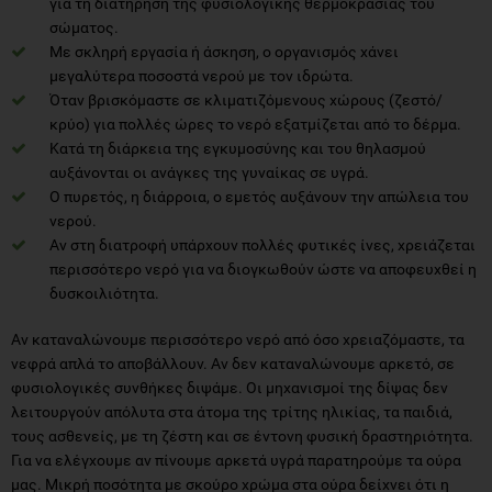
για τη διατήρηση της φυσιολογικής θερμοκρασίας του
σώματος.
Με σκληρή εργασία ή άσκηση, ο οργανισμός χάνει
μεγαλύτερα ποσοστά νερού με τον ιδρώτα.
Όταν βρισκόμαστε σε κλιματιζόμενους χώρους (ζεστό/
κρύο) για πολλές ώρες το νερό εξατμίζεται από το δέρμα.
Κατά τη διάρκεια της εγκυμοσύνης και του θηλασμού
αυξάνονται οι ανάγκες της γυναίκας σε υγρά.
Ο πυρετός, η διάρροια, ο εμετός αυξάνουν την απώλεια του
νερού.
Αν στη διατροφή υπάρχουν πολλές φυτικές ίνες, χρειάζεται
περισσότερο νερό για να διογκωθούν ώστε να αποφευχθεί η
δυσκοιλιότητα.
Αν καταναλώνουμε περισσότερο νερό από όσο χρειαζόμαστε, τα
νεφρά απλά το αποβάλλουν. Αν δεν καταναλώνουμε αρκετό, σε
φυσιολογικές συνθήκες διψάμε. Οι μηχανισμοί της δίψας δεν
λειτουργούν απόλυτα στα άτομα της τρίτης ηλικίας, τα παιδιά,
τους ασθενείς, με τη ζέστη και σε έντονη φυσική δραστηριότητα.
Για να ελέγχουμε αν πίνουμε αρκετά υγρά παρατηρούμε τα ούρα
μας. Μικρή ποσότητα με σκούρο χρώμα στα ούρα δείχνει ότι η