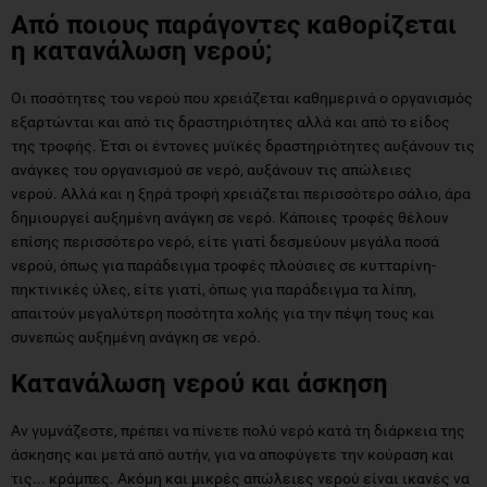
Από ποιους παράγοντες καθορίζεται
η κατανάλωση νερού;
Οι ποσότητες του νερού που χρειάζεται καθημερινά ο οργανισμός
εξαρτώνται και από τις δραστηριότητες αλλά και από το είδος
της τροφής. Έτσι οι έντονες μυϊκές δραστηριότητες αυξάνουν τις
ανάγκες του οργανισμού σε νερό, αυξάνουν τις απώλειες
νερού. Αλλά και η ξηρά τροφή χρειάζεται περισσότερο σάλιο, άρα
δημιουργεί αυξημένη ανάγκη σε νερό. Κάποιες τροφές θέλουν
επίσης περισσότερο νερό, είτε γιατί δεσμεύουν μεγάλα ποσά
νερού, όπως για παράδειγμα τροφές πλούσιες σε κυτταρίνη-
πηκτινικές ύλες, είτε γιατί, όπως για παράδειγμα τα λίπη,
απαιτούν μεγαλύτερη ποσότητα χολής για την πέψη τους και
συνεπώς αυξημένη ανάγκη σε νερό.
Κατανάλωση νερού και άσκηση
Αν γυμνάζεστε, πρέπει να πίνετε πολύ νερό κατά τη διάρκεια της
άσκησης και μετά από αυτήν, για να αποφύγετε την κούραση και
τις... κράμπες. Ακόμη και μικρές απώλειες νερού είναι ικανές να