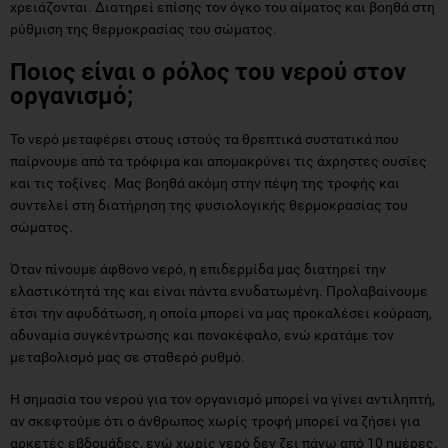
χρειάζονται. Διατηρεί επίσης τον όγκο του αίματος και βοηθά στη
ρύθμιση της θερμοκρασίας του σώματος.
Ποιος είναι ο ρόλος του νερού στον
οργανισμό;
Το νερό μεταφέρει στους ιστούς τα θρεπτικά συστατικά που
παίρνουμε από τα τρόφιμα και απομακρύνει τις άχρηστες ουσίες
και τις τοξίνες. Μας βοηθά ακόμη στην πέψη της τροφής και
συντελεί στη διατήρηση της φυσιολογικής θερμοκρασίας του
σώματος.
Όταν πίνουμε άφθονο νερό, η επιδερμίδα μας διατηρεί την
ελαστικότητά της και είναι πάντα ενυδατωμένη. Προλαβαίνουμε
έτσι την αφυδάτωση, η οποία μπορεί να μας προκαλέσει κούραση,
αδυναμία συγκέντρωσης και πονοκέφαλο, ενώ κρατάμε τον
μεταβολισμό μας σε σταθερό ρυθμό.
Η σημασία του νερού για τον οργανισμό μπορεί να γίνει αντιληπτή,
αν σκεφτούμε ότι ο άνθρωπος χωρίς τροφή μπορεί να ζήσει για
αρκετές εβδομάδες, ενώ χωρίς νερό δεν ζει πάνω από 10 ημέρες.