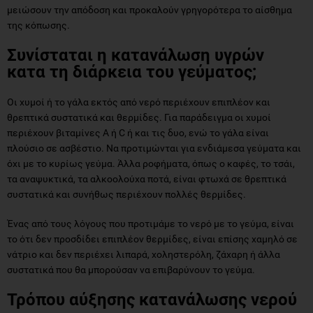
μειώσουν την απόδοση και προκαλούν γρηγορότερα το αίσθημα
της κόπωσης.
Συνίσταται η κατανάλωση υγρών
κατα τη διάρκεια του γεύματος;
Οι χυμοί ή το γάλα εκτός από νερό περιέχουν επιπλέον και
θρεπτικά συστατικά και θερμίδες. Για παράδειγμα οι χυμοί
περιέχουν βιταμίνες Α ή C ή και τις δυο, ενώ το γάλα είναι
πλούσιο σε ασβέστιο. Να προτιμώνται για ενδιάμεσα γεύματα και
όχι με το κυρίως γεύμα. Άλλα ροφήματα, όπως ο καφές, το τσάι,
τα αναψυκτικά, τα αλκοολούχα ποτά, είναι φτωχά σε θρεπτικά
συστατικά και συνήθως περιέχουν πολλές θερμίδες.
Ένας από τους λόγους που προτιμάμε το νερό με το γεύμα, είναι
το ότι δεν προσδίδει επιπλέον θερμίδες, είναι επίσης χαμηλό σε
νάτριο και δεν περιέχει λιπαρά, χοληστερόλη, ζάχαρη ή άλλα
συστατικά που θα μπορούσαν να επιβαρύνουν το γεύμα.
Τρόπου αύξησης κατανάλωσης νερού