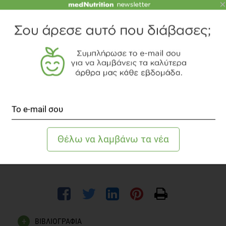
×
ενυδατώνει τον οργανισμό
βοηθά στη μεταφορά των θρεπτικών ουσιών και του οξυγόνο
τους ιστούς
Ρυθμίζει τη θερμοκρασία και αποβάλλει τις τοξικές ουσίες
όλα τα παραπάνω
OK
ΒΙΒΛΙΟΓΡΑΦΙΑ