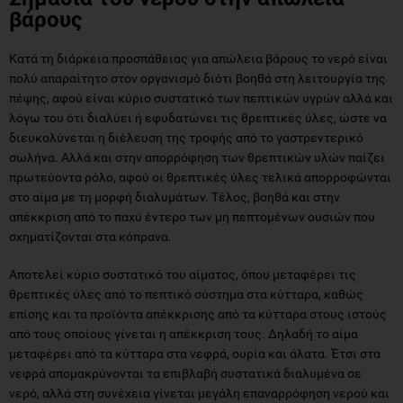
βάρους
Κατά τη διάρκεια προσπάθειας για απώλεια βάρους το νερό είναι
πολύ απαραίτητο στον οργανισμό διότι βοηθά στη λειτουργία της
πέψης, αφού είναι κύριο συστατικό των πεπτικών υγρών αλλά και
λόγω του ότι διαλύει ή εφυδατώνει τις θρεπτικές ύλες, ώστε να
διευκολύνεται η διέλευση της τροφής από το γαστρεντερικό
σωλήνα. Αλλά και στην απορρόφηση των θρεπτικών υλών παίζει
πρωτεύοντα ρόλο, αφού οι θρεπτικές ύλες τελικά απορροφώνται
στο αίμα με τη μορφή διαλυμάτων. Τέλος, βοηθά και στην
απέκκριση από το παχύ έντερο των μη πεπτομένων ουσιών που
σχηματίζονται στα κόπρανα.
Αποτελεί κύριο συστατικό του αίματος, όπου μεταφέρει τις
θρεπτικές ύλες από το πεπτικό σύστημα στα κύτταρα, καθώς
επίσης και τα προϊόντα απέκκρισης από τα κύτταρα στους ιστούς
από τους οποίους γίνεται η απέκκριση τους. Δηλαδή το αίμα
μεταφέρει από τα κύτταρα στα νεφρά, ουρία και άλατα. Έτσι στα
νεφρά απομακρύνονται τα επιβλαβή συστατικά διαλυμένα σε
νερό, αλλά στη συνέχεια γίνεται μεγάλη επαναρρόφηση νερού και