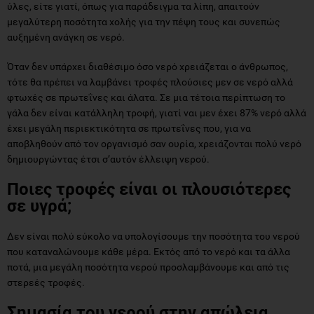
ύλες, είτε γιατί, όπως για παράδειγμα τα λίπη, απαιτούν
μεγαλύτερη ποσότητα χολής για την πέψη τους και συνεπώς
αυξημένη ανάγκη σε νερό.
Όταν δεν υπάρχει διαθέσιμο όσο νερό χρειάζεται ο άνθρωπος,
τότε θα πρέπει να λαμβάνει τροφές πλούσιες μεν σε νερό αλλά
φτωχές σε πρωτεΐνες και άλατα. Σε μια τέτοια περίπτωση το
γάλα δεν είναι κατάλληλη τροφή, γιατί ναι μεν έχει 87% νερό αλλά
έχει μεγάλη περιεκτικότητα σε πρωτεΐνες που, για να
αποβληθούν από τον οργανισμό σαν ουρία, χρειάζονται πολύ νερό
δημιουργώντας έτσι σ’αυτόν έλλειψη νερού.
Ποιες τροφές είναι οι πλουσιότερες
σε υγρά;
Δεν είναι πολύ εύκολο να υπολογίσουμε την ποσότητα του νερού
που καταναλώνουμε κάθε μέρα. Εκτός από το νερό και τα άλλα
ποτά, μια μεγάλη ποσότητα νερού προσλαμβάνουμε και από τις
στερεές τροφές.
Σημασία του νερού στην απώλεια