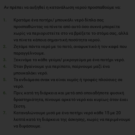
Αν πρέπει να αυξηθεί η κατανάλωση νερού προσπαθούμε να:
Κρατάμε ένα ποτήρι/ μπουκάλι νερό δίπλα σας
προσπαθώντας να πίνετε από αυτό όσο συχνά μπορείτε
χωρίς να περιοριστείτε στο να βρέξετε το στόμα σας, αλλά
να πίνετε κάποια σημαντική ποσότητα νερού.
Ζητάμε πάντα νερό με το ποτό, αναψυκτικό ή τον καφέ που
παραγγέλνουμε.
Ξεκινάμε το κάθε γεύμα/ μικρογεύμα με ένα ποτήρι νερό.
Όταν βγαίνουμε για περίπατο, παίρνουμε μαζί ένα
μπουκαλάκι νερό.
Τα ενδιάμεσα σνακ να είναι χυμός ή τροφές πλούσιες σε
νερό.
Πριν, κατά τη διάρκεια και μετά από οποιαδήποτε φυσική
δραστηριότητα, πίνουμε αρκετό νερό και κυρίως όταν έχει
ζέστη.
Καταναλώνουμε μισό με ένα ποτήρι νερό κάθε 15 με 20
λεπτά κατά τη διάρκεια της άσκησης, χωρίς να περιμένουμε
να διψάσουμε.