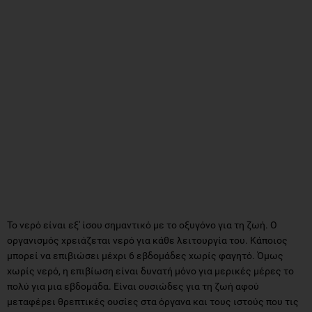
Το νερό είναι εξ' ίσου σημαντικό με το οξυγόνο για τη ζωή. Ο
οργανισμός χρειάζεται νερό για κάθε λειτουργία του. Κάποιος
μπορεί να επιβιώσει μέχρι 6 εβδομάδες χωρίς φαγητό. Όμως
χωρίς νερό, η επιβίωση είναι δυνατή μόνο για μερικές μέρες το
πολύ για μια εβδομάδα. Είναι ουσιώδες για τη ζωή αφού
μεταφέρει θρεπτικές ουσίες στα όργανα και τους ιστούς που τις