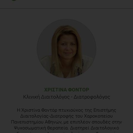
Elizabeth A. Dennis et al, Water Consumption Increases
Weight Loss During a Hypocaloric Diet Intervention in Middle-
aged and Older adults, Obesity (Silver Spring). 2010
February; 18(2): 300–307.
Elizabeth A. Dennis et al, Water Consumption Increases
Weight Loss During a Hypocaloric Diet Intervention in Middle-
aged and Older adults, Obesity (Silver Spring). 2010
February; 18(2): 300–307.
Grandjean AC, et al. (2000). The effect of caffeinated, non-
caffeinated, caloric, and non-caloric beverages on hydration.
Journal of the American College of Nutrition, 19(5): 591–600.
ΧΡΙΣΤΊΝΑ ΦΟΝΤΌΡ
Κλινική Διαιτολόγος - Διατροφολόγος
H Χριστίνα Φοντόρ πτυχιούχος της Επιστήμης
Διαιτολογίας-Διατροφής του Χαροκοπείου
Πανεπιστημίου Αθηνών, με επιπλέον σπουδές στην
Ψυχοσωματική θεραπεία. Διατηρεί Διαιτολογικό