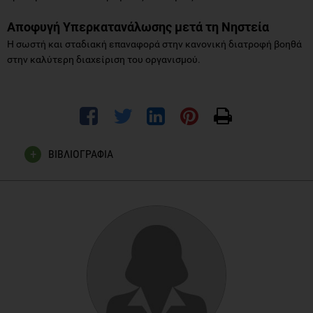
Αποφυγή Υπερκατανάλωσης μετά τη Νηστεία
Η σωστή και σταδιακή επαναφορά στην κανονική διατροφή βοηθά
στην καλύτερη διαχείριση του οργανισμού.
ΒΙΒΛΙΟΓΡΑΦΙΑ
Longo, V. D., & Mattson, M. P. (2014). "Fasting: Molecular
mechanisms and clinical applications." Cell Metabolism.
Patterson, R. E., et al. (2017). "Intermittent fasting and
human metabolic health." Annual Review of Nutrition.
Trepanowski, J. F., & Varady, K. A. (2015). "Intermittent
fasting and human health: A review of controlled clinical
trials." Obesity.