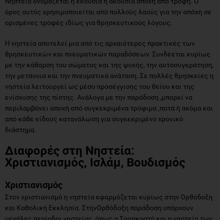
Νηστεία ονομάζεται η εκούσια ή ακούσια αποχή από τροφή. Ο
όρος αυτός χρησιμοποιείται από πολλούς λαούς για την απόχη σε
ορισμένες τροφές ιδίως για θρησκευτικούς λόγους.
Η νηστεία αποτελεί μια από τις αρχαιότερες πρακτικές των
θρησκευτικών και πνευματικών παραδόσεων. Συνδέεται κυρίως
με την κάθαρση του σώματος και της ψυχής, την αυτοσυγκράτηση,
την μετάνοια και την πνευματικά ανάταση. Σε πολλές θρησκείες η
νηστεία λειτουργεί ως μέσο προσέγγισης του θείου και της
ενίσχυσης της πίστης. Ανάλογα με την παράδοση ,μπορεί να
περιλαμβάνει αποχή από συγκεκριμένα τρόφιμα ,ποτά ή ακόμα και
από κάθε είδους κατανάλωση για συγκεκριμένο χρονικό
διάστημα.
Διαφορές στη Νηστεία:
Χριστιανισμός, Ισλάμ, Βουδισμός
Χριστιανισμός
Στον χριστιανισμό η νηστεία εφαρμόζεται κυρίως στην Ορθόδοξη
και Καθολική Εκκλησία. ΣτηνΟρθόδοξη παράδοση υπάρχουν
μεγάλες περίοδοι νηστείας ,όπως η Σαρακοστή και η νηστεία των