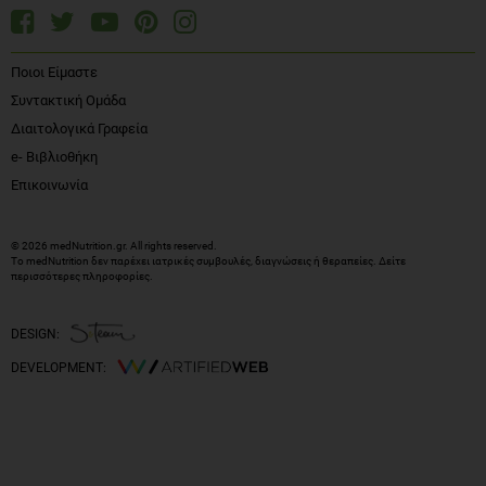
Ποιοι Είμαστε
Συντακτική Ομάδα
Διαιτολογικά Γραφεία
e- Βιβλιοθήκη
Επικοινωνία
© 2026 medNutrition.gr. All rights reserved.
Το medNutrition δεν παρέχει ιατρικές συμβουλές, διαγνώσεις ή θεραπείες.
Δείτε
περισσότερες πληροφορίες
.
DESIGN:
DEVELOPMENT: