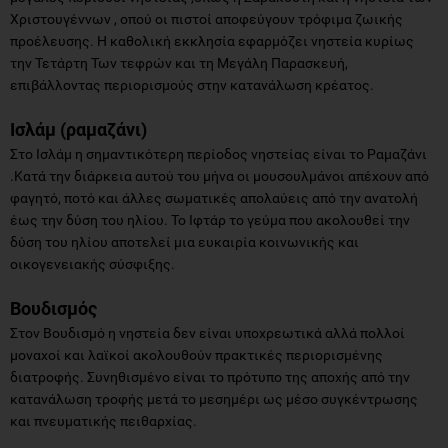
Χριστουγέννων , οπού οι πιστοί αποφεύγουν τρόφιμα ζωικής
προέλευσης. Η καθολική εκκλησία εφαρμόζει νηστεία κυρίως
την Τετάρτη Των τεφρών και τη Μεγάλη Παρασκευή,
επιβάλλοντας περιορισμούς στην κατανάλωση κρέατος.
Ισλάμ (ραμαζάνι)
Στο Ισλάμ η σημαντικότερη περίοδος νηστείας είναι το Ραμαζάνι
.Κατά την διάρκεια αυτού του μήνα οι μουσουλμάνοι απέχουν από
φαγητό, ποτό και άλλες σωματικές απολαύεις από την ανατολή
έως την δύση του ηλίου. Το Ιφτάρ το γεύμα που ακολουθεί την
δύση του ηλίου αποτελεί μια ευκαιρία κοινωνικής και
οικογενειακής σύσφιξης.
Βουδισμός
Στον Βουδισμό η νηστεία δεν είναι υποχρεωτικά αλλά πολλοί
μοναχοί και λαϊκοί ακολουθούν πρακτικές περιορισμένης
διατροφής. Συνηθισμένο είναι το πρότυπο της αποχής από την
κατανάλωση τροφής μετά το μεσημέρι ως μέσο συγκέντρωσης
και πνευματικής πειθαρχίας.