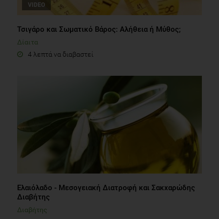
VIDEO
Τσιγάρο και Σωματικό Βάρος: Αλήθεια ή Μύθος;
Δίαιτα
4 λεπτά να διαβαστεί
Ελαιόλαδο - Μεσογειακή Διατροφή και Σακχαρώδης
Διαβήτης
Διαβήτης