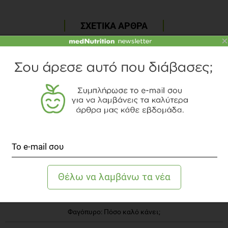
ΣΧΕΤΙΚΑ ΑΡΘΡΑ
×
Γιατί τα λαχανικά στη Μεσόγειο είναι πιο νόστιμα από την
1
Αμερική;
2
Γιατί τα «ανθυγιεινά» τρόφιμα είναι τόσο νόστιμα;
3
Αφιέρωμα για την Παγκόσμια Ημέρα Διατροφής 2007
4
Μπάρες Δημητριακών: Ένα Σνακ για όλες τις ώρες
5
Σπανάκι: Είχε δίκιο ο Ποπάυ;
ΔΗΜΟΦΙΛΗ ΑΡΘΡΑ
Φαγόπυρο: Πόσο καλό κάνει;