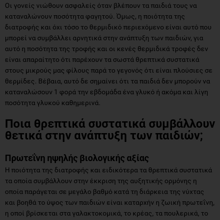
Οι γονείς νιώθουν ασφαλείς όταν βλέπουν τα παιδιά τους να
καταναλώνουν ποσότητα φαγητού. Όμως, η ποιότητα της
διατροφής και όχι τόσο το θερμιδικό περιεχόμενο είναι αυτό που
μπορεί να συμβάλλει αρνητικά στην ανάπτυξη των παιδιών, για
αυτό η ποσότητα της τροφής και οι κενές θερμιδικά τροφές δεν
είναι απαραίτητο ότι παρέχουν τα σωστά θρεπτικά συστατικά
στους μικρούς μας φίλους παρά το γεγονός ότι είναι πλούσιες σε
θερμίδες. Βέβαια, αυτό δε σημαίνει ότι τα παιδιά δεν μπορούν να
καταναλώσουν 1 φορά την εβδομάδα ένα γλυκό ή ακόμα και λίγη
ποσότητα γλυκού καθημερινά.
Ποια θρεπτικά συστατικά συμβάλλουν
θετικά στην ανάπτυξη των παιδιών;
Πρωτεΐνη ηψηλής βιολογικής αξίας
Η ποιότητα της διατροφής και ειδικότερα τα θρεπτικά συστατικά
τα οποία συμβάλλουν στην έκκριση της αυξητικής ορμόνης η
οποία παράγεται σε μεγάλο βαθμό κατά τη διάρκεια της νύχτας
και βοηθά το ύψος των παιδιών είναι καταρχήν η ζωική πρωτεΐνη,
η οποί βρίσκεται στα γαλακτοκομικά, το κρέας, τα πουλερικά, το