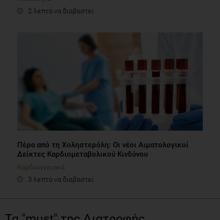
2 λεπτά να διαβαστεί
Πέρα από τη Χοληστερόλη: Οι νέοι Αιματολογικοί
Δείκτες Καρδιομεταβολικού Κινδύνου
Καρδιαγγειακά
3 λεπτά να διαβαστεί
Τα "must" της Διατροφής