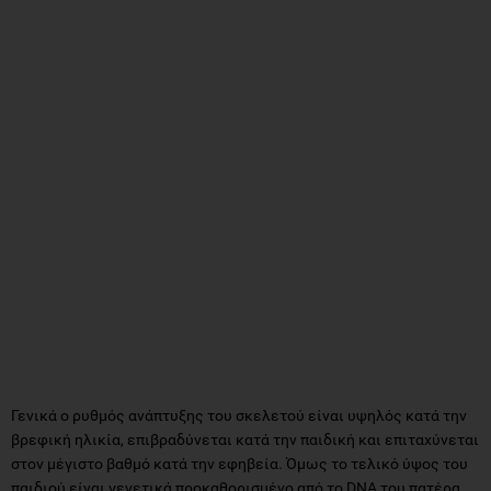
Γενικά ο ρυθμός ανάπτυξης του σκελετού είναι υψηλός κατά την
βρεφική ηλικία, επιβραδύνεται κατά την παιδική και επιταχύνεται
στον μέγιστο βαθμό κατά την εφηβεία. Όμως το τελικό ύψος του
παιδιού είναι γενετικά προκαθορισμένο από το DNA του πατέρα