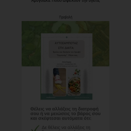
Αμύγδαλα: Πόσο ωφελούν την υγεία;
Προβολή