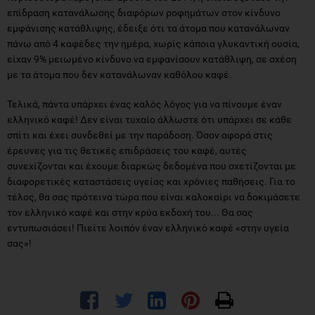
επίδραση κατανάλωσης διαφόρων ροφημάτων στον κίνδυνο
εμφάνισης κατάθλιψης, έδειξε ότι τα άτομα που κατανάλωναν
πάνω από 4 καφέδες την ημέρα, χωρίς κάποια γλυκαντική ουσία,
είχαν 9% μειωμένο κίνδυνο να εμφανίσουν κατάθλιψη, σε σχέση
με τα άτομα που δεν κατανάλωναν καθόλου καφέ.
Τελικά, πάντα υπάρχει ένας καλός λόγος για να πίνουμε έναν
ελληνικό καφέ! Δεν είναι τυχαίο άλλωστε ότι υπάρχει σε κάθε
σπίτι και έχει συνδεθεί με την παράδοση. Όσον αφορά στις
έρευνες για τις θετικές επιδράσεις του καφέ, αυτές
συνεχίζονται και έχουμε διαρκώς δεδομένα που σχετίζονται με
διαφορετικές καταστάσεις υγείας και χρόνιες παθήσεις. Για το
τέλος, θα σας πρότεινα τώρα που είναι καλοκαίρι να δοκιμάσετε
τον ελληνικό καφέ και στην κρύα εκδοχή του... Θα σας
εντυπωσιάσει! Πιείτε λοιπόν έναν ελληνικό καφέ «στην υγεία
σας»!