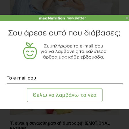
×
Πώς να ξεκινήσει το παιδί μου να τρώει πρωινό;
Οικογένεια
2 λεπτά να διαβαστεί
Τι είναι η συναισθηματική διατροφή; (EMOTIONAL
EATING)