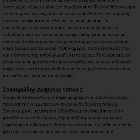
λειτουργία- εξηγώ αμέσως τι σημαίνει αυτό: Το ενδοθήλιο αφορά
τα τοιχώματα των αγγείων που είναι ο σύνδεσμος της καρδιάς,
ώστε να τροφοδοτείται όλο μας το σώμα με αίμα. Τα
αποτελέσματα έδειξαν, λοιπόν, προστατευτική δράση στο
ενδοθήλιο από την κατανάλωση καφέ, ακόμη και σε άτομα με
υπέρταση! Συγκεκριμένα, όσο μεγαλύτερη ήταν η κατανάλωση
καφέ (ακόμα και πάνω από 450ml/ημέρα), τόσο καλύτερος ήταν
και ο δείκτης της ενδοθηλιακής λειτουργίας. Το αξιοσημείωτο
είναι ότι οι συμμετέχοντες που κατανάλωναν κυρίως ελληνικό
καφέ, είχαν καλύτερη ενδοθηλιακή λειτουργία από αυτούς που
κατανάλωναν άλλους τύπους καφέ.
Σακχαρώδης Διαβήτης τύπου 2
Άτομα που καταναλώνουν καφέ μακροχρόνια, έχουν λιγότερες
πιθανότητες να εμφανίσουν σακχαρώδη διαβήτη τύπου 2.
Συγκεκριμένα, μελέτη του 2009 έδειξε ότι όσοι έπιναν 3 ή 4
φλιτζάνια καφέ την ημέρα, παρουσίαζαν μειωμένο κίνδυνο
εμφάνισης διαβήτη κατά 20% ή περισσότερο. Για κάθε επιπλέον
φλιτζάνι, ο κίνδυνος μειωνόταν κατά 7% περισσότερο!