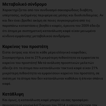
Μεταβολικό σύνδρομο
Χαρακτηρίζεται από τον συνδυασμό σακχαρώδους διαβήτη,
υπέρτασης, αυξημένης περιφέρειας μέσης και δυσλιπιδαιμίας. Αν
και δεν έχει βρεθεί ακόμη σε ποιες συγκεκριμένα από τις
παραπάνω καταστάσεις βοηθά ο καφές, έρευνα του 2009 έδειξε
ότι άτομα με συστηματική κατανάλωση καφέ είχαν μειωμένο
κίνδυνο εμφάνισης μεταβολικού συνδρόμου.
Καρκίνος του προστάτη
Είστε άντρας και πίνετε κάθε μέρα ελληνικό καφεδάκι;
Συγχαρητήρια, έχετε 21% μικρότερη πιθανότητα να εμφανίσετε
καρκίνο του προστάτη! Μετά-ανάλυση προοπτικών μελετών
έδειξε ότι τα άτομα που κατανάλωναν τακτικά καφέ είχαν 21%
μικρότερη πιθανότητα να εμφανίσουν καρκίνο του προστάτη, σε
σχέση με τα άτομα που δεν κατανάλωναν καθόλου ή έπιναν σπάνια
καφέ.
Κατάθλιψη
Και όμως, η κατανάλωση καφέ μπορεί να σας προσφέρει
περισσότερα χαμόγελα! Έρευνα του 2014, η οποία εξέτασε την