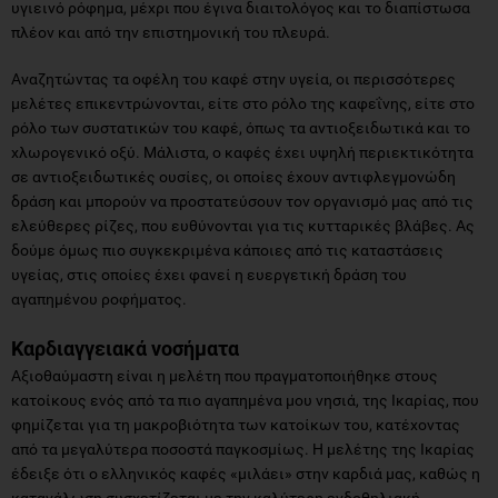
υγιεινό ρόφημα, μέχρι που έγινα διαιτολόγος και το διαπίστωσα
πλέον και από την επιστημονική του πλευρά.
Αναζητώντας τα οφέλη του καφέ στην υγεία, οι περισσότερες
μελέτες επικεντρώνονται, είτε στο ρόλο της καφεΐνης, είτε στο
ρόλο των συστατικών του καφέ, όπως τα αντιοξειδωτικά και το
χλωρογενικό οξύ. Μάλιστα, ο καφές έχει υψηλή περιεκτικότητα
σε αντιοξειδωτικές ουσίες, οι οποίες έχουν αντιφλεγμονώδη
δράση και μπορούν να προστατεύσουν τον οργανισμό μας από τις
ελεύθερες ρίζες, που ευθύνονται για τις κυτταρικές βλάβες. Ας
δούμε όμως πιο συγκεκριμένα κάποιες από τις καταστάσεις
υγείας, στις οποίες έχει φανεί η ευεργετική δράση του
αγαπημένου ροφήματος.
Καρδιαγγειακά νοσήματα
Αξιοθαύμαστη είναι η μελέτη που πραγματοποιήθηκε στους
κατοίκους ενός από τα πιο αγαπημένα μου νησιά, της Ικαρίας, που
φημίζεται για τη μακροβιότητα των κατοίκων του, κατέχοντας
από τα μεγαλύτερα ποσοστά παγκοσμίως. Η μελέτης της Ικαρίας
έδειξε ότι ο ελληνικός καφές «μιλάει» στην καρδιά μας, καθώς η
κατανάλωση συσχετίζεται με την καλύτερη ενδοθηλιακή