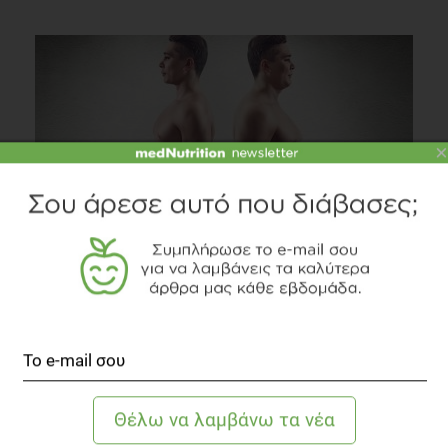
×
Κοιλιακό λίπος = προβλήματα στα οστά
Άλλες Παθήσεις
2 λεπτά να διαβαστεί