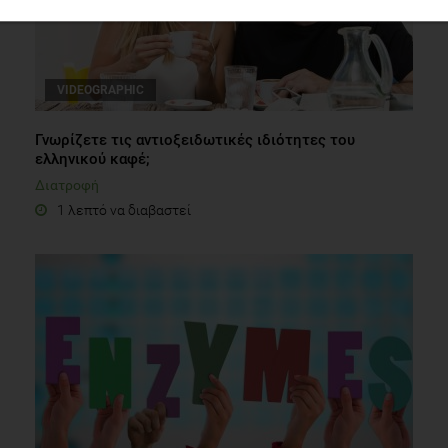
VIDEOGRAPHIC
Γνωρίζετε τις αντιοξειδωτικές ιδιότητες του
ελληνικού καφέ;
Διατροφή
1 λεπτό να διαβαστεί