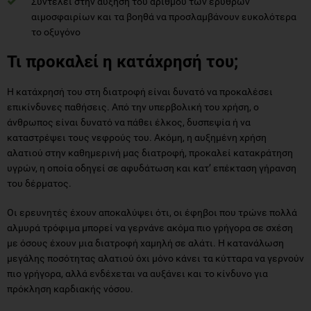
Συντελεί στην αύξηση του αριθμού των ερυθρών
αιμοσφαιρίων και τα βοηθά να προσλαμβάνουν ευκολότερα
το οξυγόνο
Τι προκαλεί η κατάχρησή του;
Η κατάχρησή του στη διατροφή είναι δυνατό να προκαλέσει
επικίνδυνες παθήσεις. Από την υπερβολική του χρήση, ο
άνθρωπος είναι δυνατό να πάθει έλκος, δυσπεψία ή να
καταστρέψει τους νεφρούς του. Ακόμη, η αυξημένη χρήση
αλατιού στην καθημερινή μας διατροφή, προκαλεί κατακράτηση
υγρών, η οποία οδηγεί σε αφυδάτωση και κατ’ επέκταση γήρανση
του δέρματος.
Οι ερευνητές έχουν αποκαλύψει ότι, οι έφηβοι που τρώνε πολλά
αλμυρά τρόφιμα μπορεί να γερνάνε ακόμα πιο γρήγορα σε σχέση
με όσους έχουν μια διατροφή χαμηλή σε αλάτι. Η κατανάλωση
μεγάλης ποσότητας αλατιού όχι μόνο κάνει τα κύτταρα να γερνούν
πιο γρήγορα, αλλά ενδέχεται να αυξάνει και το κίνδυνο για
πρόκληση καρδιακής νόσου.