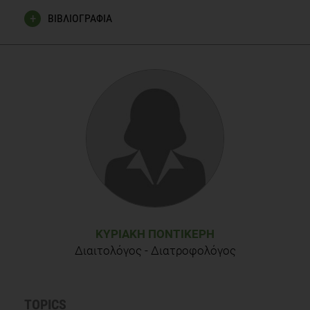
ΒΙΒΛΙΟΓΡΑΦΙΑ
http://el.wikipedia.org/wiki/%CE%91%CE%BB%CE%AC%CF%84%C
http://newsroom.heart.org/news/combo-of-overweight-
high-sodium-intake-speeds-cell-aging-in-teens
http://www.huffingtonpost.co.uk/2014/03/25/high-salt-
intake-speed-up-ageing-process_n_5026249.html
http://www.foodnavigator.com/Science-Nutrition/High-salt-
intake-linked-to-premature-cellular-aging/
ΚΥΡΙΑΚΉ ΠΟΝΤΙΚΈΡΗ
Διαιτολόγος - Διατροφολόγος
TOPICS