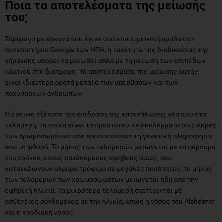
Ποια τα αποτελέσματα της μείωσής
του;
Σύμφωνα με έρευνα που έγινε από επιστημονική ομάδα στο
πανεπιστήμιο Georgia των ΗΠΑ, η ταχύτητα της διαδικασίας της
γήρανσης μπορεί να μειωθεί απλά με τη μείωση των επιπέδων
αλατιού στη διατροφή. Τα αποτελέσματα της μείωσης αυτής,
είναι ιδιαίτερα ορατά μεταξύ των υπέρβαρων και των
παχύσαρκων ανθρώπων.
Η έρευνα εξέτασε την επίδραση της κατανάλωσης αλατιού στα
τελομερή, τα οποία είναι τα προστατευτικά καλύμματα στις άκρες
των χρωμοσωμάτων που προστατεύουν τη γενετική πληροφορία
από τη φθορά. Το μήκος των τελομερών μειώνεται με το πέρασμα
του χρόνου, στους παχύσαρκους εφήβους όμως, που
καταναλώνουν αλμυρά τρόφιμα σε μεγάλες ποσότητες, το μήκος
των τελομερών των χρωμοσωμάτων μειώνεται ήδη από την
εφηβική ηλικία. Τα μικρότερα τελομερή σχετίζονται με
ασθένειες συνδεμένες με την ηλικία, όπως η νόσος του Alzheimer
και η καρδιακή νόσος.