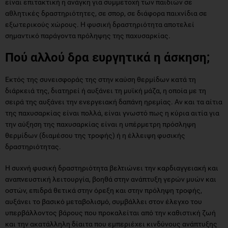
είναι επιτακτική η ανάγκη για συμμετοχή των παιδιών σε
αθλητικές δραστηριότητες, σε σπορ, σε διάφορα παιχνίδια σε
εξωτερικούς χώρους. Η φυσική δραστηριότητα αποτελεί
σημαντικό παράγοντα πρόληψης της παχυσαρκίας.
Πού αλλού δρα ευργητικά η άσκηση;
Εκτός της συνεισφοράς της στην καύση θερμίδων κατά τη
διάρκειά της, διατηρεί ή αυξάνει τη μυϊκή μάζα, η οποία με τη
σειρά της αυξάνει την ενεργειακή δαπάνη ηρεμίας. Αν και τα αίτια
της παχυσαρκίας είναι πολλά, είναι γνωστό πως η κύρια αιτία για
την αύξηση της παχυσαρκίας είναι η υπέρμετρη πρόσληψη
θερμίδων (διαμέσου της τροφής) ή η έλλειψη φυσικής
δραστηριότητας.
Η συχνή φυσική δραστηριότητα βελτιώνει την καρδιαγγειακή και
αναπνευστική λειτουργία, βοηθά στην ανάπτυξη γερών μυών και
οστών, επιδρά θετικά στην όρεξη και στην πρόληψη τροφής,
αυξάνει το βασικό μεταβολισμό, συμβάλλει στον έλεγχο του
υπερβάλλοντος βάρους που προκαλείται από την καθιστική ζωή
και την ακατάλληλη δίαιτα που εμπεριέχει κινδύνους ανάπτυξης