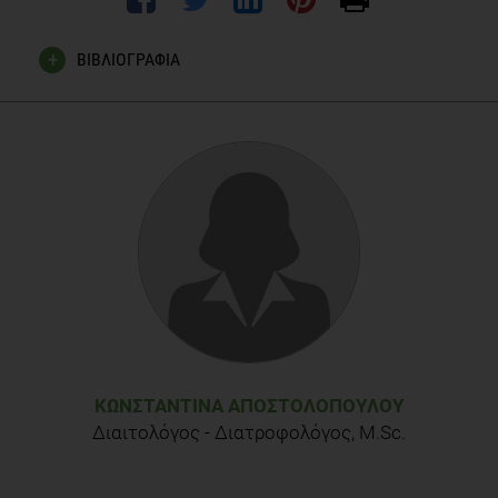
ΒΙΒΛΙΟΓΡΑΦΙΑ
Sabina B. Gesell et al. The Distribution of Physical Activity in
an After-school FriendshipNetwork.Pediatrics doi:
10.1542/peds.2011-2567
www.eiep.gr
http://children.webmd.com/news/20120525/friends-
influence-how-active-kids-are
ΚΩΝΣΤΑΝΤΊΝΑ ΑΠΟΣΤΟΛΟΠΟΎΛΟΥ
Διαιτολόγος - Διατροφολόγος, M.Sc.