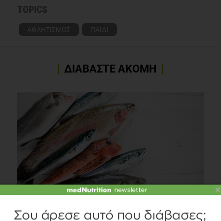
TOPICS
ΑΘΛΗΤΙΣΜΟΣ
ΠΑΙΔΙ
ΔΙΑΒΑΣΤΕ ΑΚΟΜΗ
×
Τα ψάρια και οι εποχές τους
Διατροφή