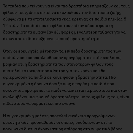
Τα παιδιά που τείνουν να είναι πιο δραστήρια επηρεάζουν και τους
φίλους τους, ώστε αυτοί να ακολουθούν τον ίδιο τρόπο ζωής,
σύμφωνα με τα αποτελέσματα νέας έρευνας σε παιδιά ηλικίας 5-
12 ετών. Τα παιδιά που οι φίλοι τους είχαν κάποια φυσική
δραστηριότητα εμφάνιζαν έξι φορές μεγαλύτερη πιθανότητα να
έχουν και τα ίδια αυξημένη φυσική δραστηριότητα.
Όταν οι ερευνητές μέτρησαν τα επίπεδα δραστηριότητας των
παιδιών που παρακολουθούσαν προγράμματα εκτός σχολείου,
βρήκαν ότι η δραστηριότητα των στενότερων φίλων τους
αποτελεί το ισχυρότερο κίνητρο για τον χρόνο που θα
αφιερώσουν τα παιδιά σε κάθε φυσική δραστηριότητα. Πιο
συγκεκριμένα η έρευνα έδειξε πως η παρέα με παιδιά που
ασκούνται, προτρέπει το παιδί να ασκείται περισσότερο και όταν
αναλαμβάνει μια φυσική δραστηριότητα με τους φίλους του, είναι
πιθανότερο να συμμετέχει πιο ενεργά.
Η συγκεκριμένη μελέτη αποτελεί συνέχεια προηγούμενων
ερευνητικών προσπαθειών οι οποίες υποδείκνυαν ότι τα
κοινωνικά δίκτυα έχουν ισχυρή επίδραση στο σωματικό βάρος