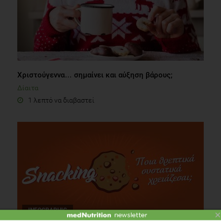
Χριστούγεννα… σημαίνει και αύξηση βάρους;
Δίαιτα
1 λεπτό να διαβαστεί
INFOGRAPHIC
×