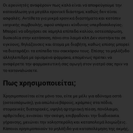
Οι ερευνητές αναφέρουν πως καλό είναι να αποφεύγουμε την
κατανάλωση για μεγάλο χρονικό διάστημα, καθώς δεν είναι
ασφαλές. Αντίθετα για μικρά χρονικά διαστήματα και κατόπιν
ιατρικής συμβουλής, αφού υπάρχει κίνδυνος υπερδοσολογίας.
Μπορεί να οδηγήσει σε χαμηλά επίπεδα καλίου, οστεοπόρωση,
δυσκολία στην κατάποση, πόνο στο λαιμό κλπ Δεν συστήνεται σε
εγκύους, θηλάζουσες και άτομα με διαβήτη, καθώς επίσης μπορεί
να διαταράξει τα επίπεδα του σακχάρου τους. Επίσης το μηλόξυδο
αλληλεπιδρά με ορισμένα φάρμακα, επομένως πρέπει να
αναφέρετε την φαρμακευτική σας αγωγή στον γιατρό σας πριν να
το καταναλώσετε.
Πως χρησιμοποιείται;
Χρησιμοποιείται είτε μόνο του, είτε με μέλι για αδύναμα οστά
(οστεοπόρωση), για απώλεια βάρους, κράμπες στα πόδια,
στομαχικές διαταραχές, υψηλή αρτηριακή πίεση, πονόλαιμo,
αρθρίτιδες, ενισχύει την σκέψη, επιβραδύνει την διαδικασία
γήρανσης, μειώνει την χοληστερόλη και καταπολεμά λοιμώξεις.
Κάποιοι χρησιμοποιούν το μηλόξιδο για καταπολέμηση της ακμής,