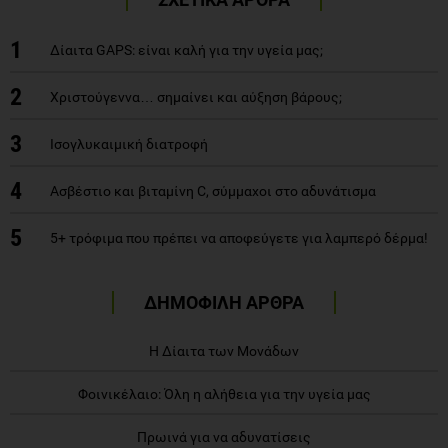
1
Δίαιτα GAPS: είναι καλή για την υγεία μας;
2
Χριστούγεννα… σημαίνει και αύξηση βάρους;
3
Ισογλυκαιμική διατροφή
4
Aσβέστιο και βιταμίνη C, σύμμαχοι στο αδυνάτισμα
5
5+ τρόφιμα που πρέπει να αποφεύγετε για λαμπερό δέρμα!
ΔΗΜΟΦΙΛΗ ΑΡΘΡΑ
Η Δίαιτα των Μονάδων
Φοινικέλαιο: Όλη η αλήθεια για την υγεία μας
Πρωινά για να αδυνατίσεις