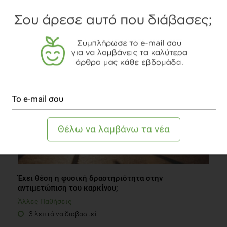
Snacking: Ποια θρεπτικά συστατικά χρειάζεσαι;
Οικογένεια
1 λεπτό να διαβαστεί
Έχει θέση η φυσική δραστηριότητα στην
αντιμετώπιση του καρκίνου;
Άλλες Παθήσεις
3 λεπτά να διαβαστεί