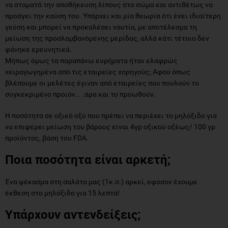
να σταματά την αποθήκευση λίπους στο σώμα και αντιθέτως να
προάγει την καύση του. Υπάρχει και μία θεωρία ότι έχει ιδιαίτερη
γεύση και μπορεί να προκαλέσει ναυτία, με αποτέλεσμα τη
μείωση της προσλαμβανόμενης μερίδας, αλλά κάτι τέτοιο δεν
φάνηκε ερευνητικά.
Μήπως όμως τα παραπάνω ευρήματα ήταν ελαφρώς
χειραγωγημένα από τις εταιρείες χορηγούς; Αφού όπως
βλέπουμε οι μελέτες έγιναν από εταιρείες που πουλούν το
συγκεκριμένο προιόν... .άρα και το προωθούν.
Η ποσότητα σε οξικό οξύ που πρέπει να περιέχει το μηλόξιδο για
να επιφέρει μείωση του βάρους είναι 4γρ οξικού οξέως/ 100 γρ
προϊόντος, βάση του FDA.
Ποια ποσότητα είναι αρκετή;
Ένα ψέκασμα στη σαλάτα μας (1κ.σ.) αρκεί, εφόσον έχουμε
έκθεση στο μηλόξιδο για 15 λεπτά!
Υπάρχουν αντενδείξεις;