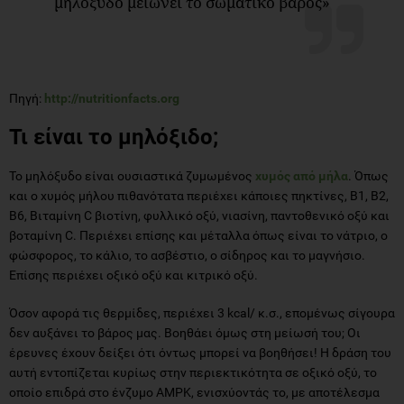
μηλόξυδο μειώνει το σωματικό βάρος»
Πηγή:
http://nutritionfacts.org
Τι είναι το μηλόξιδο;
Το μηλόξυδο είναι ουσιαστικά ζυμωμένος
χυμός από μήλα
. Όπως
και ο χυμός μήλου πιθανότατα περιέχει κάποιες πηκτίνες, Β1, Β2,
Β6, Βιταμίνη C βιοτίνη, φυλλικό οξύ, νιασίνη, παντοθενικό οξύ και
βοταμίνη C. Περιέχει επίσης και μέταλλα όπως είναι το νάτριο, ο
φώσφορος, το κάλιο, το ασβέστιο, ο σίδηρος και το μαγνήσιο.
Επίσης περιέχει οξικό οξύ και κιτρικό οξύ.
Όσον αφορά τις θερμίδες, περιέχει 3 kcal/ κ.σ., επομένως σίγουρα
δεν αυξάνει το βάρος μας. Βοηθάει όμως στη μείωσή του; Οι
έρευνες έχουν δείξει ότι όντως μπορεί να βοηθήσει! Η δράση του
αυτή εντοπίζεται κυρίως στην περιεκτικότητα σε οξικό οξύ, το
οποίο επιδρά στο ένζυμο AMPK, ενισχύοντάς το, με αποτέλεσμα