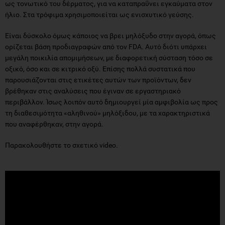
ως τονωτικό του δέρματος, για να καταπραΰνει εγκαύματα στον
ήλιο. Στα τρόφιμα χρησιμοποιείται ως ενισχυτικό γεύσης.
Είναι δύσκολο όμως κάποιος να βρει μηλόξυδο στην αγορά, όπως
ορίζεται βάση προδιαγραφών από τον FDA. Αυτό διότι υπάρχει
μεγάλη ποικιλία απομιμήσεων, με διαφορετική σύσταση τόσο σε
οξικό, όσο και σε κιτρικό οξύ. Επίσης πολλά συστατικά που
παρουσιάζονται στις ετικέτες αυτών των προϊόντων, δεν
βρέθηκαν στις αναλύσεις που έγιναν σε εργαστηριακό
περιβάλλον. Ίσως λοιπόν αυτό δημιουργεί μία αμφιβολία ως προς
τη διαθεσιμότητα «αληθινού» μηλόξιδου, με τα χαρακτηριστικά
που αναφέρθηκαν, στην αγορά.
Παρακολουθήστε το σχετικό video.