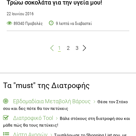
Τρώω σοκολάτα για την υγεία μου!
22 Ιουνίου 2016
89340 Προβολές
9 λεπτά να διαβαστεί
1
2
3
Τα "must" της Διατροφής
Εβδομαδίαια Μεταβολή Βάρους
Θέσε τον Στόχο
σου και δες πότε θα τον πετύχεις
Διατροφικό Tool
Βάλε στόχους στη διατροφή σου και
μάθε πώς θα τους πετύχεις!
Λίστα Αγορών
Συμπλήρωσε το Shopping List σου, με