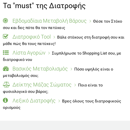
Τα "must" της Διατροφής
Εβδομαδίαια Μεταβολή Βάρους
Θέσε τον Στόχο
σου και δες πότε θα τον πετύχεις
Διατροφικό Tool
Βάλε στόχους στη διατροφή σου και
μάθε πώς θα τους πετύχεις!
Λίστα Αγορών
Συμπλήρωσε το Shopping List σου, με
διατροφικό νου
Βασικός Μεταβολισμός
Πόσο υψηλός είναι ο
μεταβολισμός σου;
Δείκτης Μάζας Σώματος
Ποιο είναι το
φυσιολογικό σου βάρος;
Λεξικό Διατροφής
Βρες όλους τους διατροφικούς
ορισμούς