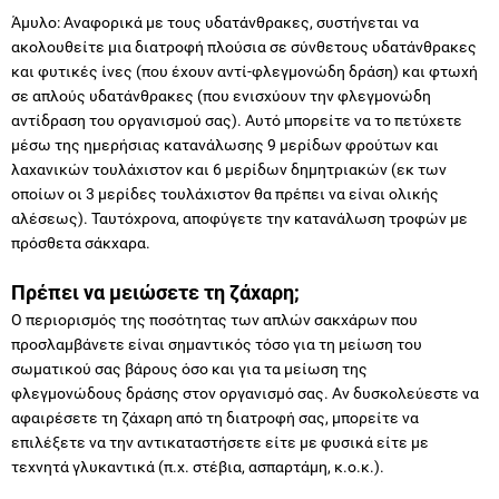
Άμυλο: Αναφορικά με τους υδατάνθρακες, συστήνεται να
ακολουθείτε μια διατροφή πλούσια σε σύνθετους υδατάνθρακες
και φυτικές ίνες (που έχουν αντί-φλεγμονώδη δράση) και φτωχή
σε απλούς υδατάνθρακες (που ενισχύουν την φλεγμονώδη
αντίδραση του οργανισμού σας). Αυτό μπορείτε να το πετύχετε
μέσω της ημερήσιας κατανάλωσης 9 μερίδων φρούτων και
λαχανικών τουλάχιστον και 6 μερίδων δημητριακών (εκ των
οποίων οι 3 μερίδες τουλάχιστον θα πρέπει να είναι ολικής
αλέσεως). Ταυτόχρονα, αποφύγετε την κατανάλωση τροφών με
πρόσθετα σάκχαρα.
Πρέπει να μειώσετε τη ζάχαρη;
Ο περιορισμός της ποσότητας των απλών σακχάρων που
προσλαμβάνετε είναι σημαντικός τόσο για τη μείωση του
σωματικού σας βάρους όσο και για τα μείωση της
φλεγμονώδους δράσης στον οργανισμό σας. Αν δυσκολεύεστε να
αφαιρέσετε τη ζάχαρη από τη διατροφή σας, μπορείτε να
επιλέξετε να την αντικαταστήσετε είτε με φυσικά είτε με
τεχνητά γλυκαντικά (π.χ. στέβια, ασπαρτάμη, κ.ο.κ.).