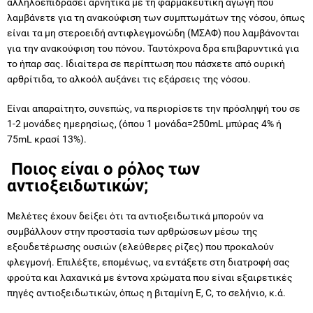
αλληλοεπιδράσει αρνητικά με τη φαρμακευτική αγωγή που
λαμβάνετε για τη ανακούφιση των συμπτωμάτων της νόσου, όπως
είναι τα μη στεροειδή αντιφλεγμονώδη (ΜΣΑΦ) που λαμβάνονται
για την ανακούφιση του πόνου. Ταυτόχρονα δρα επιβαρυντικά για
το ήπαρ σας. Ιδιαίτερα σε περίπτωση που πάσχετε από ουρική
αρθρίτιδα, το αλκοόλ αυξάνει τις εξάρσεις της νόσου.
Είναι απαραίτητο, συνεπώς, να περιορίσετε την πρόσληψή του σε
1-2 μονάδες ημερησίως, (όπου 1 μονάδα=250mL μπύρας 4% ή
75mL κρασί 13%).
Ποιος είναι ο ρόλος των
αντιοξειδωτικών;
Μελέτες έχουν δείξει ότι τα αντιοξειδωτικά μπορούν να
συμβάλλουν στην προστασία των αρθρώσεων μέσω της
εξουδετέρωσης ουσιών (ελεύθερες ρίζες) που προκαλούν
φλεγμονή. Επιλέξτε, επομένως, να εντάξετε στη διατροφή σας
φρούτα και λαχανικά με έντονα χρώματα που είναι εξαιρετικές
πηγές αντιοξειδωτικών, όπως η βιταμίνη Ε, C, το σελήνιο, κ.ά.