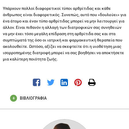
Υπάρχουν πολλοί διαφορετικοί τύποι αρθρίτιδας και κάθε
άνθρωπος είναι διαφορετικός. Συνεπώς, αυτό που «δουλεύει» για
ένα άτομο και έναν τύπο αρθρίτιδας μπορεί να μην λειτουργεί για
άλλον. Είναι πιθανόν η αλλαγή των διατροφικών σας συνηθειών
να μην έχει τόσο μεγάλη επίδραση στη αρθρίτιδα σας και στα
συμπτώματά της όσο οι ιατρική και φαρμακευτική θεραπεία που
ακολουθείτε. Ωστόσο, αξίζει να σκεφτείτε ότι η υιοθέτηση μιας
ισορροπημένης διατροφή μπορεί να σας βοηθήσει να αποκτήσετε
μια καλύτερη ποιότητα ζωής.
ΒΙΒΛΙΟΓΡΑΦΙΑ
Arthritis.org. (2018).
Arthritis Diet | Arthritis-Friendly Diet |
Foods for Arthritis
. [online] Available at:
https://www.arthritis.org/living-with-arthritis/arthritis-diet/