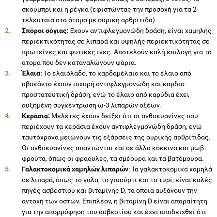
σκουμπρί και η ρέγκα (εφιστώντας την προσοχή για τα 2
τελευταία στα άτομα με ουρική αρθρίτιδα).
Σπόροι σόγιας:
Έχουν αντιφλεγμονώδη δράση, είναι χαμηλής
περιεκτικότητας σε λιπαρά και υψηλής περιεκτικότητας σε
πρωτεΐνες και φυτικές ίνες. Αποτελούν καλή επιλογή για τα
άτομα που δεν καταναλώνουν ψάρια.
Έλαια:
Το ελαιόλαδο, το καρδαμέλαιο και το έλαιο από
αβοκάντο έχουν ισχυρή αντιφλεγμονώδη και καρδιο-
προστατευτική δράση, ενώ το έλαιο από καρύδια έχει
αυξημένη συγκέντρωση ω-3 λιπαρών οξέων.
Κεράσια:
Μελέτες έχουν δείξει ότι οι ανθοκυανίνες που
περιέχουν τα κεράσια έχουν αντιφλεγμονώδη δράση, ενώ
ταυτόχρονα μειώνουν τις εξάρσεις της ουρικής αρθρίτιδας.
Οι ανθοκυανίνες απαντώνται και σε άλλα κόκκινα και μωβ
φρούτα, όπως οι φράουλες, τα σμέουρα και τα βατόμουρα.
Γαλακτοκομικά χαμηλών λιπαρών
: Τα γαλακτοκομικά χαμηλά
σε λιπαρά, όπως το γάλα, το γιαούρτι και το τυρί, είναι καλές
πηγές ασβεστίου και βιταμίνης D, τα οποία αυξάνουν την
αντοχή των οστών. Επιπλέον, η βιταμίνη D είναι απαραίτητη
για την απορρόφηση του ασβεστίου και έχει αποδειχθεί ότι