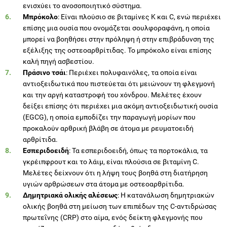
ενισχύει το ανοσοποιητικό σύστημα.
Μπρόκολο
: Είναι πλούσιο σε βιταμίνες Κ και C, ενώ περιέχει
επίσης μια ουσία που ονομάζεται σουλφοραφάνη, η οποία
μπορεί να βοηθήσει στην πρόληψη ή στην επιβράδυνση της
εξέλιξης της οστεοαρθρίτιδας. Το μπρόκολο είναι επίσης
καλή πηγή ασβεστίου.
Πράσινο τσάι
: Περιέχει πολυφαινόλες, τα οποία είναι
αντιοξειδωτικά που πιστεύεται ότι μειώνουν τη φλεγμονή
και την αργή καταστροφή του χόνδρου. Μελέτες έχουν
δείξει επίσης ότι περιέχει μια ακόμη αντιοξειδωτική ουσία
(EGCG), η οποία εμποδίζει την παραγωγή μορίων που
προκαλούν αρθρική βλάβη σε άτομα με ρευματοειδή
αρθρίτιδα.
Εσπεριδοειδή
: Τα εσπεριδοειδή, όπως τα πορτοκάλια, τα
γκρέιπφρουτ και το λάιμ, είναι πλούσια σε βιταμίνη C.
Μελέτες δείχνουν ότι η λήψη τους βοηθά στη διατήρηση
υγιών αρθρώσεων στα άτομα με οστεοαρθρίτιδα.
Δημητριακά ολικής αλέσεως
: Η κατανάλωση δημητριακών
ολικής βοηθά στη μείωση των επιπέδων της C-αντιδρώσας
πρωτεΐνης (CRP) στο αίμα, ενός δείκτη φλεγμονής που