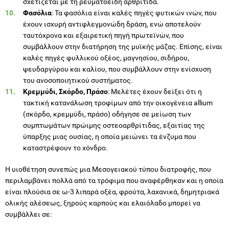
σχετίζεται με τη ρευματοειδή αρθρίτιδα.
Φασόλια
: Τα φασόλια είναι καλές πηγές φυτικών ινών, που
έχουν ισχυρή αντιφλεγμονώδη δράση, ενώ αποτελούν
ταυτόχρονα και εξαιρετική πηγή πρωτεϊνών, που
συμβάλλουν στην διατήρηση της μυϊκής μάζας. Επίσης, είναι
καλές πηγές φυλλικού οξέος, μαγνησίου, σιδήρου,
ψευδαργύρου και καλίου, που συμβάλλουν στην ενίσχυση
του ανοσοποιητικού συστήματος.
Κρεμμύδι, Σκόρδο, Πράσο
: Μελέτες έχουν δείξει ότι η
τακτική κατανάλωση τροφίμων από την οικογένεια allium
(σκόρδο, κρεμμύδι, πράσο) οδήγησε σε μείωση των
συμπτωμάτων πρώιμης οστεοαρθρίτιδας, εξαιτίας της
ύπαρξης μιας ουσίας, η οποία μειώνει τα ένζυμα που
καταστρέφουν το χόνδρο.
Η υιοθέτηση συνεπώς μια Μεσογειακού τύπου διατροφής, που
περιλαμβάνει πολλά από τα τρόφιμα που αναφέρθηκαν και η οποία
είναι πλούσια σε ω-3 λιπαρά οξέα, φρούτα, λαχανικά, δημητριακά
ολικής αλέσεως, ξηρούς καρπούς και ελαιόλαδο μπορεί να
συμβάλλει σε: