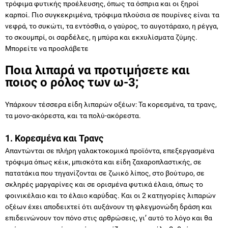
τρόφιμα φυτικής προέλευσης, όπως τα όσπρια και οι ξηροί
καρποί. Πιο συγκεκριμένα, τρόφιμα πλούσια σε πουρίνες είναι τα
νεφρά, το συκώτι, τα εντόσθια, ο γαύρος, το αυγοτάραχο, η ρέγγα,
το σκουμπρί, οι σαρδέλες, η μπύρα και εκχυλίσματα ζύμης.
Μπορείτε να προσλάβετε
Ποια λιπαρά να προτιμήσετε και
ποιος ο ρόλος των ω-3;
Υπάρχουν τέσσερα είδη λιπαρών οξέων: Τα κορεσμένα, τα τρανς,
τα μονο-ακόρεστα, και τα πολύ-ακόρεστα.
1. Κορεσμένα και Τρανς
Απαντώνται σε πλήρη γαλακτοκομικά προϊόντα, επεξεργασμένα
τρόφιμα όπως κέικ, μπισκότα και είδη ζαχαροπλαστικής, σε
πατατάκια που τηγανίζονται σε ζωικό λίπος, στο βούτυρο, σε
σκληρές μαργαρίνες και σε ορισμένα φυτικά έλαια, όπως το
φοινικέλαιο και το έλαιο καρύδας. Και οι 2 κατηγορίες λιπαρών
οξέων έχει αποδειχτεί ότι αυξάνουν τη φλεγμονώδη δράση και
επιδεινώνουν τον πόνο στις αρθρώσεις, γι’ αυτό το λόγο και θα