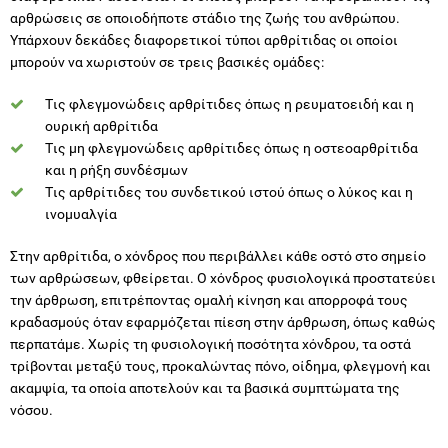
αρθρώσεις σε οποιοδήποτε στάδιο της ζωής του ανθρώπου.
Υπάρχουν δεκάδες διαφορετικοί τύποι αρθρίτιδας οι οποίοι
μπορούν να χωριστούν σε τρεις βασικές ομάδες:
Tις φλεγμονώδεις αρθρίτιδες όπως η ρευματοειδή και η
ουρική αρθρίτιδα
Tις μη φλεγμονώδεις αρθρίτιδες όπως η οστεοαρθρίτιδα
και η ρήξη συνδέσμων
Tις αρθρίτιδες του συνδετικού ιστού όπως ο λύκος και η
ινομυαλγία
Στην αρθρίτιδα, ο χόνδρος που περιβάλλει κάθε οστό στο σημείο
των αρθρώσεων, φθείρεται. Ο χόνδρος φυσιολογικά προστατεύει
την άρθρωση, επιτρέποντας ομαλή κίνηση και απορροφά τους
κραδασμούς όταν εφαρμόζεται πίεση στην άρθρωση, όπως καθώς
περπατάμε. Χωρίς τη φυσιολογική ποσότητα χόνδρου, τα οστά
τρίβονται μεταξύ τους, προκαλώντας πόνο, οίδημα, φλεγμονή και
ακαμψία, τα οποία αποτελούν και τα βασικά συμπτώματα της
νόσου.