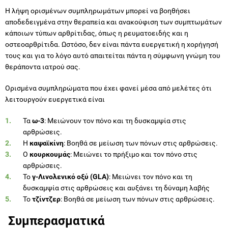
Η λήψη ορισμένων συμπληρωμάτων μπορεί να βοηθήσει
αποδεδειγμένα στην θεραπεία και ανακούφιση των συμπτωμάτων
κάποιων τύπων αρθρίτιδας, όπως η ρευματοειδής και η
οστεοαρθρίτιδα. Ωστόσο, δεν είναι πάντα ευεργετική η χορήγησή
τους και για το λόγο αυτό απαιτείται πάντα η σύμφωνη γνώμη του
θεράποντα ιατρού σας.
Ορισμένα συμπληρώματα που έχει φανεί μέσα από μελέτες ότι
λειτουργούν ευεργετικά είναι
Τα
ω-3
: Μειώνουν τον πόνο και τη δυσκαμψία στις
αρθρώσεις.
Η
καψαϊκίνη
: Βοηθά σε μείωση των πόνων στις αρθρώσεις.
Ο
κουρκουμάς
: Μειώνει το πρήξιμο και τον πόνο στις
αρθρώσεις.
Το
γ-Λινολενικό οξύ (
GLA)
: Μειώνει τον πόνο και τη
δυσκαμψία στις αρθρώσεις και αυξάνει τη δύναμη λαβής
Το
τζίντζερ
: Βοηθά σε μείωση των πόνων στις αρθρώσεις.
Συμπερασματικά