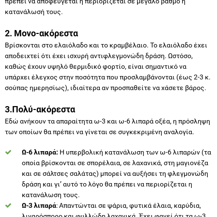
πρέπει να αποφεύγεται ή περιορίζεται σε μεγάλο βαθμό η
κατανάλωσή τους.
2. Μονο-ακόρεστα
Βρίσκονται στο ελαιόλαδο και το κραμβέλαιο. Το ελαιόλαδο έχει
αποδειχτεί ότι έχει ισχυρή αντιφλεγμονώδη δράση. Ωστόσο,
καθώς έχουν υψηλό θερμιδικό φορτίο, είναι σημαντικό να
υπάρχει έλεγχος στην ποσότητα που προσλαμβάνονται (έως 2-3 κ.
σούπας ημερησίως), ιδιαίτερα αν προσπαθείτε να χάσετε βάρος.
3.Πολύ-ακόρεστα
Εδώ ανήκουν τα απαραίτητα ω-3 και ω-6 λιπαρά οξέα, η πρόσληψη
των οποίων θα πρέπει να γίνεται σε συγκεκριμένη αναλογία.
Ω-6 λιπαρά:
Η υπερβολική κατανάλωση των ω-6 λιπαρών (τα
οποία βρίσκονται σε σπορέλαια, σε λαχανικά, στη μαγιονέζα
και σε σάλτσες σαλάτας) μπορεί να αυξήσει τη φλεγμονώδη
δράση και γι’ αυτό το λόγο θα πρέπει να περιορίζεται η
κατανάλωση τους.
Ω-3 λιπαρά
: Απαντώνται σε ψάρια, φυτικά έλαια, καρύδια,
λιναρόσπορο και φυλλώδη λαχανικά. Έχει φανεί ότι τα ω-3