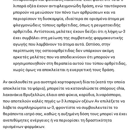
λιπαρά οξέα έχουν αντιφλεγμονώδη δράση, ενώ ταυτόχρονα
μπορούν να μειώσουν τον πόνο των αρθρώσεων και να
περιορίσουν τη δυσκαμψία, ιδιαίτερα σε ορισμένα άτομα με
φλεγμονώδεις τύπους αρθρίτιδας, όπως η ρευματοειδής
αρθρίτιδα. Αντίστοιχα, μελέτες έχουν δείξει ότι η λήψη ω-3
έχει συμβάλει στη μείωση της συμβατικής φαρμακευτικής
αγωγής που λαμβάνουν τα άτομα αυτά. Ωστόσο, στην
περίπτωση της οστεοαρθρίτιδας δεν υπάρχουν ακόμη
αρκετές μελέτες που να αποδεικνύουν ότι μπορούν να
χρησιμοποιηθούν στη θεραπεία αυτού του τύπου αρθρίτιδας,
χωρίς όμως να αποκλείεται η ευεργετική τους δράση.
Αν ακολουθείτε μια αυστηρά χορτοφαγική δίαιτα (κατά την οποία
αποκλείεται τα ψάρια), μπορείτε να καταναλώσετε σπόρους chia,
λαχανάκια Βρυξελλών, έλαιο από φύκια, καρύδια, λιναρόσπορο,
που αποτελούν καλές πηγές ω-3 λιπαρών οξέων Αν επιλέξετε να
λάβετε συμπληρώματα ω-3, φροντίστε να συμβουλευτείτε το
θεράποντα ιατρό σας, καθώς η αυξημένη δόση τους μπορεί να έχει
ανεπιθύμητες ενέργειες ή να περιορίσει τη δραστικότητα
ορισμένων φαρμάκων.