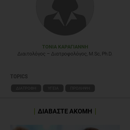
Lutein and zeaxanthin intake and the risk of age-related
maculardegeneration: a systematic review and meta-
analysis. British Journal of Nutrition (2012), 107, 350–359
The British Journal of Ophthalmology (Aug. 1998, 82: 907-
910)
ΤΌΝΙΑ ΚΑΡΑΓΙΆΝΝΗ
Διαιτολόγος – Διατροφολόγος, M.Sc, Ph.D.
TOPICS
ΔΙΑΤΡΟΦΗ
ΥΓΕΙΑ
ΠΡΟΛΗΨΗ
ΔΙΑΒΑΣΤΕ ΑΚΟΜΗ