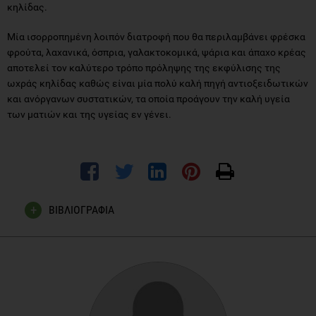
κηλίδας.
Μία ισορροπημένη λοιπόν διατροφή που θα περιλαμβάνει φρέσκα
φρούτα, λαχανικά, όσπρια, γαλακτοκομικά, ψάρια και άπαχο κρέας
αποτελεί τον καλύτερο τρόπο πρόληψης της εκφύλισης της
ωχράς κηλίδας καθώς είναι μία πολύ καλή πηγή αντιοξειδωτικών
και ανόργανων συστατικών, τα οποία προάγουν την καλή υγεία
των ματιών και της υγείας εν γένει.
ΒΙΒΛΙΟΓΡΑΦΙΑ
Helen M Rasmussen, Elizabeth J Johnson. Nutrients for the
aging eye. Clinical Interventions in Aging 2013:8 741–748.
Le Ma, Hong-Liang Dou, Yi-Qun Wu, Yang-Mu Huang, Yu-Bei
Huang, Xian-Rong Xu, Zhi-Yong Zou and Xiao-Ming Lin.