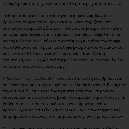
75mg /ημέρα για τις γυναίκες και 90 mg/ημέρα για τους άντρες.
Το Β-καροτένιο ανήκει στη κατηγορία καροτενοειδών, που
βρίσκεται σε φρούτα και λαχανικά και χαρακτηρίζεται από
πορτοκαλί χρώμα. Μια διατροφή πλούσια σε β-καροτένιο, χαλκό
και ψευδάργυρο φαίνεται να μειώνει το κίνδυνο εκφύλισης της
ωχράς κηλίδας. Δεν υπάρχει συνιστώμενη ημερήσια πρόσληψη
για το β-καροτένιο. Η μέση πρόσληψη β-καροτένιου γυναικών και
αντρών στις ΗΠΑ άνω των 50 ετών είναι 2,6 και 2,7 mg
αντίστοιχα, ενώ η υψηλή πρόσληψη β-καροτένιου δεν έχει δείξει
κάποια επίπτωση στον οργανισμό.
Η λουτεΐνη και η ζεαξανθίνη είναι καροτενοειδή που βρίσκονται
σε μεγάλες ποσότητες στα πράσινα φυλλώδη λαχανικά. Εκτός από
την αντιοξειδωτική τους δράση πιστεύεται πως μπορούν να
περιορίσουν την οξειδωτική βλάβη του αμφιβληστροειδούς με τη
βοήθεια του φωτός. Δεν υπάρχει συνιστώμενη ημερήσια
πρόσληψη για τη λουτεΐνη και τη ζεαξανθίνη, η πρόσληψη όμως
6mg/ημέρα έχει συσχετιστεί με μειωμένο γήρανσης των ματιών
Ο ψευδάργυρος είναι ένα ιχνοστοιχείο σημαντικό για τη δράση