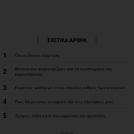
ΣΧΕΤΙΚΑ ΑΡΘΡΑ
1
Οπιοειδή και εξάρτηση
Bότανα που ανακουφίζουν από τα συμπτώματα της
2
εμμηνόπαυσης
3
Καρκίνος ωοθηκών: ο πιο ύπουλος εχθρός των γυναικών
4
Πως θα μειώσω το ουρικό οξύ στις εξετάσεις μου;
5
Τροφές- όπλα κατά του καρκίνου του προστάτη
Προβολή