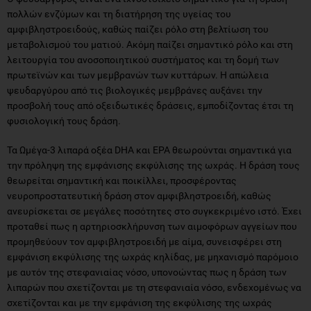
πολλών ενζύμων και τη διατήρηση της υγείας του
αμφιβληστροειδούς, καθώς παίζει ρόλο στη βελτίωση του
μεταβολισμού του ματιού. Ακόμη παίζει σημαντικό ρόλο και στη
λειτουργία του ανοσοποιητικού συστήματος και τη δομή των
πρωτεϊνών και των μεμβρανών των κυττάρων. Η απώλεια
ψευδαργύρου από τις βιολογικές μεμβράνες αυξάνει την
προσβολή τους από οξειδωτικές δράσεις, εμποδίζοντας έτσι τη
φυσιολογική τους δράση.
Τα Ωμέγα-3 λιπαρά οξέα DHA και EPA θεωρούνται σημαντικά για
την πρόληψη της εμφάνισης εκφύλισης της ωχράς. Η δράση τους
θεωρείται σημαντική και ποικίλλει, προσφέροντας
νευροπροστατευτική δράση στον αμφιβληστροειδή, καθώς
ανευρίσκεται σε μεγάλες ποσότητες στο συγκεκριμένο ιστό. Έχει
προταθεί πως η αρτηριοσκλήρυνση των αιμοφόρων αγγείων που
προμηθεύουν τον αμφιβληστροειδή με αίμα, συνεισφέρει στη
εμφάνιση εκφύλισης της ωχράς κηλίδας, με μηχανισμό παρόμοιο
με αυτόν της στεφανιαίας νόσο, υπονοώντας πως η δράση των
λιπαρών που σχετίζονται με τη στεφανιαία νόσο, ενδεχομένως να
σχετίζονται και με την εμφάνιση της εκφύλισης της ωχράς