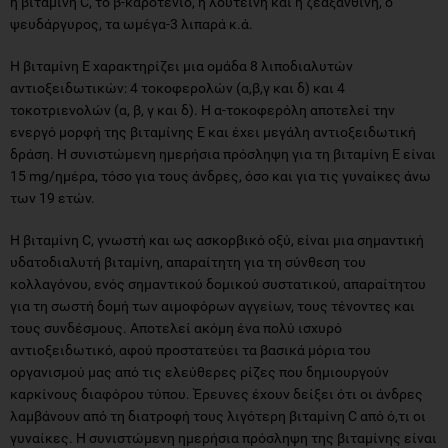
η βιταμίνη C, το β-καροτένιο, η λουτεΐνη και η ζεαξανθίνη, ο
ψευδάργυρος, τα ωμέγα-3 λιπαρά κ.ά.
Η βιταμίνη Ε χαρακτηρίζει μια ομάδα 8 λιποδιαλυτών
αντιοξειδωτικών: 4 τοκοφερολών (α,β,γ και δ) και 4
τοκοτριενολών (α, β, γ και δ). Η α-τοκοφερόλη αποτελεί την
ενεργό μορφή της βιταμίνης Ε και έχει μεγάλη αντιοξειδωτική
δράση. Η συνιστώμενη ημερήσια πρόσληψη για τη βιταμίνη Ε είναι
15 mg/ημέρα, τόσο για τους άνδρες, όσο και για τις γυναίκες άνω
των 19 ετών.
Η βιταμίνη C, γνωστή και ως ασκορβικό οξύ, είναι μια σημαντική
υδατοδιαλυτή βιταμίνη, απαραίτητη για τη σύνθεση του
κολλαγόνου, ενός σημαντικού δομικού συστατικού, απαραίτητου
για τη σωστή δομή των αιμοφόρων αγγείων, τους τένοντες και
τους συνδέσμους. Αποτελεί ακόμη ένα πολύ ισχυρό
αντιοξειδωτικό, αφού προστατεύει τα βασικά μόρια του
οργανισμού μας από τις ελεύθερες ρίζες που δημιουργούν
καρκίνους διαφόρου τύπου. Έρευνες έχουν δείξει ότι οι άνδρες
λαμβάνουν από τη διατροφή τους λιγότερη βιταμίνη C από ό,τι οι
γυναίκες. Η συνιστώμενη ημερήσια πρόσληψη της βιταμίνης είναι