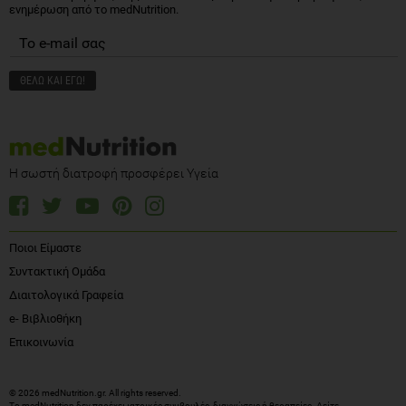
ενημέρωση από το medNutrition.
Η σωστή διατροφή προσφέρει Υγεία
Ποιοι Είμαστε
Συντακτική Ομάδα
Διαιτολογικά Γραφεία
e- Βιβλιοθήκη
Επικοινωνία
© 2026 medNutrition.gr. All rights reserved.
Το medNutrition δεν παρέχει ιατρικές συμβουλές, διαγνώσεις ή θεραπείες.
Δείτε