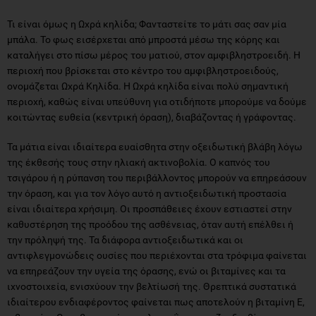
Τι είναι όμως η Ωχρά κηλίδα; Φανταστείτε το μάτι σας σαν μία
μπάλα. Το φως εισέρχεται από μπροστά μέσω της κόρης και
καταλήγει στο πίσω μέρος του ματιού, στον αμφιβληστροειδή. Η
περιοχή που βρίσκεται στο κέντρο του αμφιβληστροειδούς,
ονομάζεται Ωχρά Κηλίδα. Η Ωχρά κηλίδα είναι πολύ σημαντική
περιοχή, καθώς είναι υπεύθυνη για οτιδήποτε μπορούμε να δούμε
κοιτώντας ευθεία (κεντρική όραση), διαβάζοντας ή γράφοντας.
Τα μάτια είναι ιδιαίτερα ευαίσθητα στην οξειδωτική βλάβη λόγω
της έκθεσής τους στην ηλιακή ακτινοβολία. Ο καπνός του
τσιγάρου ή η ρύπανση του περιβάλλοντος μπορούν να επηρεάσουν
την όραση, και για τον λόγο αυτό η αντιοξειδωτική προστασία
είναι ιδιαίτερα χρήσιμη. Οι προσπάθειες έχουν εστιαστεί στην
καθυστέρηση της προόδου της ασθένειας, όταν αυτή επέλθει ή
την πρόληψή της. Τα διάφορα αντιοξειδωτικά και οι
αντιφλεγμονώδεις ουσίες που περιέχονται στα τρόφιμα φαίνεται
να επηρεάζουν την υγεία της όρασης, ενώ οι βιταμίνες και τα
ιχνοστοιχεία, ενισχύουν την βελτίωσή της. Θρεπτικά συστατικά
ιδιαίτερου ενδιαφέροντος φαίνεται πως αποτελούν η βιταμίνη Ε,