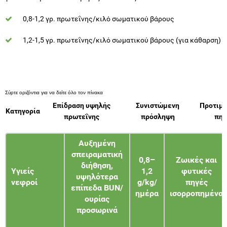
0,8-1,2 γρ. πρωτεΐνης/κιλό σωματικού βάρους
1,2-1,5 γρ. πρωτεΐνης/κιλό σωματικού βάρους (για κάθαρση)
Επίδραση υψηλής
Συνιστώμενη
Προτιμ
Κατηγορία
πρωτεΐνης
πρόσληψη
πηγ
Αυξημένη
σπειραματική
0,8–
Ζωικές και
διήθηση,
Υγιείς
1,2
φυτικές
υψηλότερα
νεφροί
g/kg/
πηγές
επίπεδα BUN/
ημέρα
ισορροπημένα
ουρίας
προσωρινά