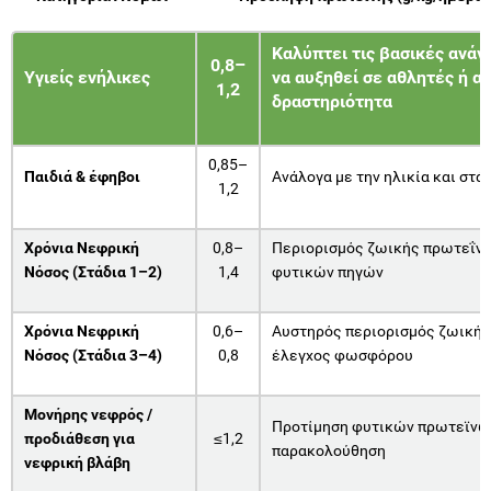
Καλύπτει τις βασικές ανάγ
0,8–
Υγιείς ενήλικες
να αυξηθεί σε αθλητές ή α
1,2
δραστηριότητα
0,85–
Παιδιά & έφηβοι
Ανάλογα με την ηλικία και στά
1,2
Χρόνια Νεφρική
0,8–
Περιορισμός ζωικής πρωτεΐνη
Νόσος (Στάδια 1–2)
1,4
φυτικών πηγών
Χρόνια Νεφρική
0,6–
Αυστηρός περιορισμός ζωικής
Νόσος (Στάδια 3–4)
0,8
έλεγχος φωσφόρου
Μονήρης νεφρός /
Προτίμηση φυτικών πρωτεϊνών
προδιάθεση για
≤1,2
παρακολούθηση
νεφρική βλάβη