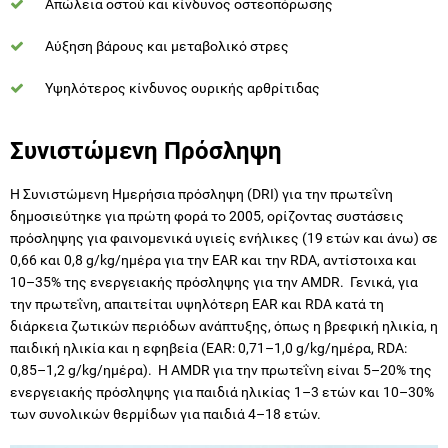
Απώλεια οστού και κίνδυνος οστεοπόρωσης
Αύξηση βάρους και μεταβολικό στρες
Υψηλότερος κίνδυνος ουρικής αρθρίτιδας
Συνιστώμενη Πρόσληψη
Η Συνιστώμενη Ημερήσια πρόσληψη (DRI) για την πρωτεΐνη
δημοσιεύτηκε για πρώτη φορά το 2005, ορίζοντας συστάσεις
πρόσληψης για φαινομενικά υγιείς ενήλικες (19 ετών και άνω) σε
0,66 και 0,8 g/kg/ημέρα για την EAR και την RDA, αντίστοιχα και
10–35% της ενεργειακής πρόσληψης για την AMDR. Γενικά, για
την πρωτεΐνη, απαιτείται υψηλότερη EAR και RDA κατά τη
διάρκεια ζωτικών περιόδων ανάπτυξης, όπως η βρεφική ηλικία, η
παιδική ηλικία και η εφηβεία (EAR: 0,71–1,0 g/kg/ημέρα, RDA:
0,85–1,2 g/kg/ημέρα). Η AMDR για την πρωτεΐνη είναι 5–20% της
ενεργειακής πρόσληψης για παιδιά ηλικίας 1–3 ετών και 10–30%
των συνολικών θερμίδων για παιδιά 4–18 ετών.