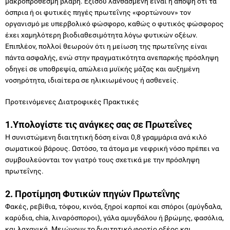
μακροπρόθεσμη βλάβη. Εξίσου λανθασμένη είναι η άποψη ότι τα
όσπρια ή οι φυτικές πηγές πρωτεΐνης «φορτώνουν» τον
οργανισμό με υπερβολικό φώσφορο, καθώς ο φυτικός φώσφορος
έχει χαμηλότερη βιοδιαθεσιμότητα λόγω φυτικών οξέων.
Επιπλέον, πολλοί θεωρούν ότι η μείωση της πρωτεΐνης είναι
πάντα ασφαλής, ενώ στην πραγματικότητα ανεπαρκής πρόσληψη
οδηγεί σε υποθρεψία, απώλεια μυϊκής μάζας και αυξημένη
νοσηρότητα, ιδιαίτερα σε ηλικιωμένους ή ασθενείς.
Προτεινόμενες Διατροφικές Πρακτικές
1.Υπολογίστε τις ανάγκες σας σε Πρωτεΐνες
Η συνιστώμενη διαιτητική δόση είναι 0,8 γραμμάρια ανά κιλό
σωματικού βάρους. Ωστόσο, τα άτομα με νεφρική νόσο πρέπει να
συμβουλεύονται τον γιατρό τους σχετικά με την πρόσληψη
πρωτεΐνης.
2. Προτίμηση Φυτικών πηγών Πρωτεΐνης
Φακές, ρεβίθια, τόφου, κινόα, ξηροί καρποί και σπόροι (αμύγδαλα,
καρύδια, chia, λιναρόσποροι), γάλα αμυγδάλου ή βρώμης, φασόλια,
και λαχανικά. Μειώνουν το διαιτητικό φορτίο οξέος και