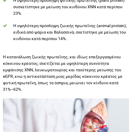
Η υψηλότερη πρόσληψη φυτικής πρωτεΐνης (plant protein)
συσχετίστηκε με μείωση του κινδύνου ΧΝΝ κατά περίπου
23%.
Η υψηλότερη πρόσληψη ζωικής πρωτεΐνης (animal protein),
ειδικά από ψάρια και θαλασσινά, σχετίστηκε με μείωση του
κινδύνου κατά περίπου 14%.
Η κατανάλωση ζωικής πρωτεΐνης, και ιδίως επεξεργασμένου
κόκκινου κρέατος, σχετίζεται με υψηλότερη συχνότητα
εμφάνισης ΧΝΝ, λευκωματουρίας και ταχύτερης μείωσης του
eGFR, ενώ η αντικατάσταση μιας μερίδας κόκκινου κρέατος με
φυτική πρωτεΐνη, όπως τα όσπρια, μειώνει τον κίνδυνο κατά
31%–62%.