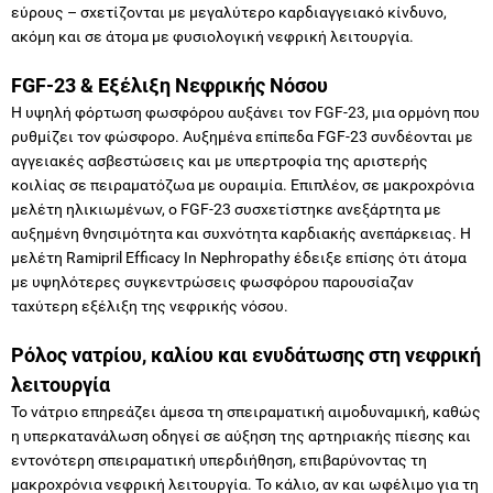
εύρους – σχετίζονται με μεγαλύτερο καρδιαγγειακό κίνδυνο,
ακόμη και σε άτομα με φυσιολογική νεφρική λειτουργία.
FGF-23 & Εξέλιξη Νεφρικής Νόσου
Η υψηλή φόρτωση φωσφόρου αυξάνει τον FGF-23, μια ορμόνη που
ρυθμίζει τον φώσφορο. Αυξημένα επίπεδα FGF-23 συνδέονται με
αγγειακές ασβεστώσεις και με υπερτροφία της αριστερής
κοιλίας σε πειραματόζωα με ουραιμία. Επιπλέον, σε μακροχρόνια
μελέτη ηλικιωμένων, ο FGF-23 συσχετίστηκε ανεξάρτητα με
αυξημένη θνησιμότητα και συχνότητα καρδιακής ανεπάρκειας. Η
μελέτη Ramipril Efficacy In Nephropathy έδειξε επίσης ότι άτομα
με υψηλότερες συγκεντρώσεις φωσφόρου παρουσίαζαν
ταχύτερη εξέλιξη της νεφρικής νόσου.
Ρόλος νατρίου, καλίου και ενυδάτωσης στη νεφρική
λειτουργία
Το νάτριο επηρεάζει άμεσα τη σπειραματική αιμοδυναμική, καθώς
η υπερκατανάλωση οδηγεί σε αύξηση της αρτηριακής πίεσης και
εντονότερη σπειραματική υπερδιήθηση, επιβαρύνοντας τη
μακροχρόνια νεφρική λειτουργία. Το κάλιο, αν και ωφέλιμο για τη