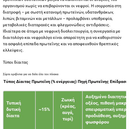
οργανισμού χωρίς να επιβαρύνονται οι νεφροί. Η ισορροπία στη
διατροφή – με σωστή κατανομή πρωτεϊνών, υδατανθράκων,
λιπών, βιταμινών και μετάλλων – προλαμβάνει υποθρεψία,
μεταβολικές διαταραχές και φλεγμονώδεις αντιδράσεις.
Ιδιαίτερα σε άτομα με νεφρική δυσλειτουργία, η συνεργασία με
διαιτολόγο και νεφρολόγο είναι απαραίτητη για να καθοριστούν
τα ασφαλή επίπεδα πρωτεΐνης και να αποφευχθούν θρεπτικές
ελλείψεις.
Τύποι δίαιτας
Τύπος Δίαιτας
Πρωτεΐνη (% ενέργειας)
Πηγή Πρωτεΐνης
Επίδραση
Αυξημένο διαιτητικ
Ζωική
Τυπική
οξέος, πιθανή μακρ
(κρέας,
δυτική
~15%
σπειραματική υπερδ
αυγά,
δίαιτα
προδιάθεση, αυξημέ
τυρί)
φωσφόρου