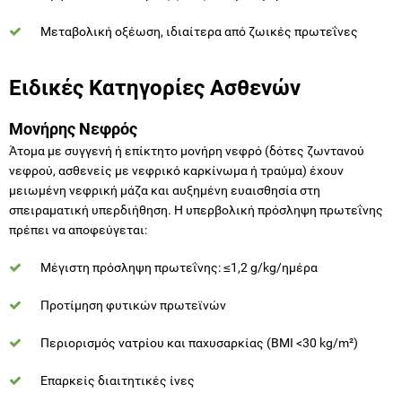
Μεταβολική οξέωση, ιδιαίτερα από ζωικές πρωτεΐνες
Ειδικές Κατηγορίες Ασθενών
Μονήρης Νεφρός
Άτομα με συγγενή ή επίκτητο μονήρη νεφρό (δότες ζωντανού
νεφρού, ασθενείς με νεφρικό καρκίνωμα ή τραύμα) έχουν
μειωμένη νεφρική μάζα και αυξημένη ευαισθησία στη
σπειραματική υπερδιήθηση. Η υπερβολική πρόσληψη πρωτεΐνης
πρέπει να αποφεύγεται:
Μέγιστη πρόσληψη πρωτεΐνης: ≤1,2 g/kg/ημέρα
Προτίμηση φυτικών πρωτεϊνών
Περιορισμός νατρίου και παχυσαρκίας (BMI <30 kg/m²)
Επαρκείς διαιτητικές ίνες