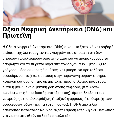
Οξεία Νεφρική Ανεπάρκεια (ΟΝΑ) και
Πρωτεΐνη
Η Οξεία Νεφρική Ανεπάρκεια (ΟΝΑ) είναι μια ξαφνική και σοβαρή
μείωση της λειτουργίας των νεφρών, που σημαίνει ότι δεν
μπορούν να φιλτράρουν σωστά το αίμα και να απομακρύνουν τα
απόβλητα και τα περιττά υγρά από τον οργανισμό. Εμφανίζεται
γρήγορα, μέσα σε ώρες ή ημέρες, και μπορεί να προκαλέσει
συσσώρευση τοξινών, μείωση στην παραγωγή ούρων, οίδημα,
κόπωση και αύξηση της αρτηριακής πίεσης. Αιτίες μπορεί να
είναι η μειωμένη αιματική ροή στους νεφρούς (π.χ. λόγω
αφυδάτωσης ή καρδιακής ανεπάρκειας), άμεση βλάβη στους
νεφρούς (π.χ. από λοιμώξεις ή τοξικά φάρμακα) ή απόφραξη των
ουροφόρων οδών (π.χ. πέτρες ή όγκοι). Η ΟΝΑ αποτελεί
επείγουσα κατάσταση και χρειάζεται άμεση ιατρική αντιμετώπιση
για να αποφευχθούν σοβαρές επιπλοκές.