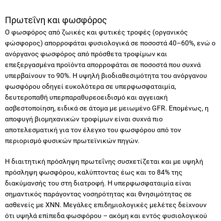
Πρωτεΐνη και φωσφόρος
Ο φωσφόρος από ζωικές και φυτικές τροφές (οργανικός
φώσφορος) απορροφάται φυσιολογικά σε ποσοστά 40–60%, ενώ ο
ανόργανος φωσφόρος από πρόσθετα τροφίμων και
επεξεργασμένα προϊόντα απορροφάται σε ποσοστά που συχνά
υπερβαίνουν το 90%. Η υψηλή βιοδιαθεσιμότητα του ανόργανου
φωσφόρου οδηγεί ευκολότερα σε υπερφωσφαταιμία,
δευτεροπαθή υπερπαραθυρεοειδισμό και αγγειακή
ασβεστοποίηση, ειδικά σε άτομα με μειωμένο GFR. Επομένως, η
αποφυγή βιομηχανικών τροφίμων είναι συχνά πιο
αποτελεσματική για τον έλεγχο του φωσφόρου από τον
περιορισμό φυσικών πρωτεϊνικών πηγών.
Η διαιτητική πρόσληψη πρωτεΐνης συσχετίζεται και με υψηλή
πρόσληψη φωσφόρου, καλύπτοντας έως και το 84% της
διακύμανσής του στη διατροφή. Η υπερφωσφαταιμία είναι
σημαντικός παράγοντας νοσηρότητας και θνησιμότητας σε
ασθενείς με ΧΝΝ. Μεγάλες επιδημιολογικές μελέτες δείχνουν
ότι υψηλά επίπεδα φωσφόρου – ακόμη και εντός φυσιολογικού