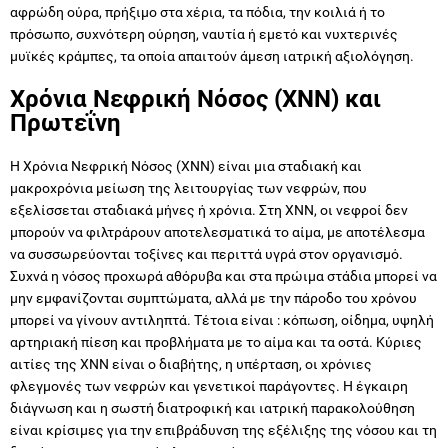
αφρώδη ούρα, πρήξιμο στα χέρια, τα πόδια, την κοιλιά ή το
πρόσωπο, συχνότερη ούρηση, ναυτία ή εμετό και νυχτερινές
μυϊκές κράμπες, τα οποία απαιτούν άμεση ιατρική αξιολόγηση.
Χρόνια Νεφρική Νόσος (ΧΝΝ) και
Πρωτεΐνη
Η Χρόνια Νεφρική Νόσος (ΧΝΝ) είναι μια σταδιακή και
μακροχρόνια μείωση της λειτουργίας των νεφρών, που
εξελίσσεται σταδιακά μήνες ή χρόνια. Στη ΧΝΝ, οι νεφροί δεν
μπορούν να φιλτράρουν αποτελεσματικά το αίμα, με αποτέλεσμα
να συσσωρεύονται τοξίνες και περιττά υγρά στον οργανισμό.
Συχνά η νόσος προχωρά αθόρυβα και στα πρώιμα στάδια μπορεί να
μην εμφανίζονται συμπτώματα, αλλά με την πάροδο του χρόνου
μπορεί να γίνουν αντιληπτά. Τέτοια είναι : κόπωση, οίδημα, υψηλή
αρτηριακή πίεση και προβλήματα με το αίμα και τα οστά. Κύριες
αιτίες της ΧΝΝ είναι ο διαβήτης, η υπέρταση, οι χρόνιες
φλεγμονές των νεφρών και γενετικοί παράγοντες. Η έγκαιρη
διάγνωση και η σωστή διατροφική και ιατρική παρακολούθηση
είναι κρίσιμες για την επιβράδυνση της εξέλιξης της νόσου και τη