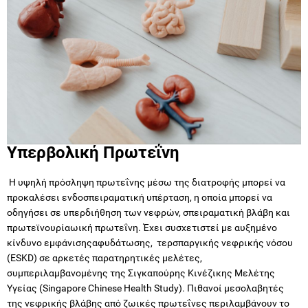
Υπερβολική Πρωτεΐνη
Η υψηλή πρόσληψη πρωτεΐνης μέσω της διατροφής μπορεί να
προκαλέσει ενδοσπειραματική υπέρταση, η οποία μπορεί να
οδηγήσει σε υπερδιήθηση των νεφρών, σπειραματική βλάβη και
πρωτεϊνουρίαωική πρωτεΐνη. Έχει συσχετιστεί με αυξημένο
κίνδυνο εμφάνισηςαφυδάτωσης, τερσπαργικής νεφρικής νόσου
(ESKD) σε αρκετές παρατηρητικές μελέτες,
συμπεριλαμβανομένης της Σιγκαπούρης Κινέζικης Μελέτης
Υγείας (Singapore Chinese Health Study). Πιθανοί μεσολαβητές
της νεφρικής βλάβης από ζωικές πρωτεΐνες περιλαμβάνουν το