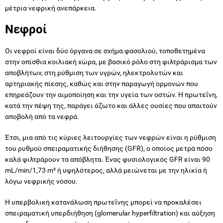
μέτρια νεφρική ανεπάρκεια.
Νεφροί
Οι νεφροί είναι δύο όργανα σε σχήμα φασολιού, τοποθετημένα
στην οπίσθια κοιλιακή χώρα, με βασικό ρόλο στη φιλτράρισμα των
αποβλήτων, στη ρύθμιση των υγρών, ηλεκτρολυτών και
αρτηριακής πίεσης, καθώς και στην παραγωγή ορμονών που
επηρεάζουν την αιμοποίηση και την υγεία των οστών. Η πρωτεΐνη,
κατά την πέψη της, παράγει άζωτο και άλλες ουσίες που απαιτούν
αποβολή από τα νεφρά.
Έτσι, μια από τις κύριες λειτουργίες των νεφρών είναι η ρύθμιση
του ρυθμού σπειραματικής διήθησης (GFR), ο οποίος μετρά πόσο
καλά φιλτράρουν τα απόβλητα. Ένας φυσιολογικός GFR είναι 90
mL/min/1,73 m² ή υψηλότερος, αλλά μειώνεται με την ηλικία ή
λόγω νεφρικής νόσου.
Η υπερβολική κατανάλωση πρωτεΐνης μπορεί να προκαλέσει
σπειραματική υπερδιήθηση (glomerular hyperfiltration) και αύξηση