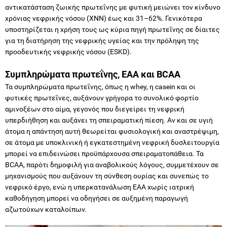
αντικατάσταση ζωικής πρωτεΐνης με φυτική μειώνει τον κίνδυνο
χρόνιας νεφρικής νόσου (ΧΝΝ) έως και 31–62%. Γενικότερα
υποστηρίζεται η χρήση τους ως κύρια πηγή πρωτεΐνης σε δίαιτες
για τη διατήρηση της νεφρικής υγείας και την πρόληψη της
προοδευτικής νεφρικής νόσου (ESKD).
Συμπληρώματα πρωτεΐνης, EAA και BCAA
Τα συμπληρώματα πρωτεΐνης, όπως η whey, η casein και οι
φυτικές πρωτεΐνες, αυξάνουν γρήγορα το συνολικό φορτίο
αμινοξέων στο αίμα, γεγονός που διεγείρει τη νεφρική
υπερδιήθηση και αυξάνει τη σπειραματική πίεση. Αν και σε υγιή
άτομα η απάντηση αυτή θεωρείται φυσιολογική και αναστρέψιμη,
σε άτομα με υποκλινική ή εγκατεστημένη νεφρική δυσλειτουργία
μπορεί να επιδεινώσει προϋπάρχουσα σπειραματοπάθεια. Τα
BCAA, παρότι δημοφιλή για αναβολικούς λόγους, συμμετέχουν σε
μηχανισμούς που αυξάνουν τη σύνθεση ουρίας και συνεπώς το
νεφρικό έργο, ενώ η υπερκατανάλωση EAA χωρίς ιατρική
καθοδήγηση μπορεί να οδηγήσει σε αυξημένη παραγωγή
αζωτούχων καταλοίπων.