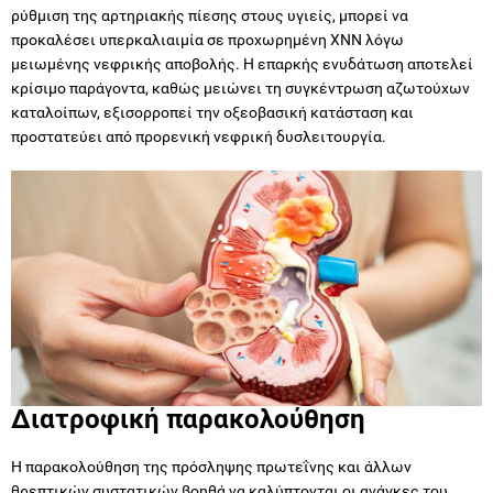
ρύθμιση της αρτηριακής πίεσης στους υγιείς, μπορεί να
προκαλέσει υπερκαλιαιμία σε προχωρημένη ΧΝΝ λόγω
μειωμένης νεφρικής αποβολής. Η επαρκής ενυδάτωση αποτελεί
κρίσιμο παράγοντα, καθώς μειώνει τη συγκέντρωση αζωτούχων
καταλοίπων, εξισορροπεί την οξεοβασική κατάσταση και
προστατεύει από προρενική νεφρική δυσλειτουργία.
Διατροφική παρακολούθηση
Η παρακολούθηση της πρόσληψης πρωτεΐνης και άλλων
θρεπτικών συστατικών βοηθά να καλύπτονται οι ανάγκες του