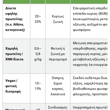
Δίαιτα
Σπειραματική υπερδιή
υψηλής
επίπεδα ουρίας (BUN),
20–
Κυρίως
πρωτεΐνης
λευκωματουρία, μεταβ
25%
ζωική
(π.χ. Atkins,
οξέωση, αυξημένο φορ
κετογονική)
φωσφόρου
Μείωση σπειραματική
Χαμηλή
0,6–
Φυτική ή
υπερδιήθησης, χαμηλό
πρωτεΐνη /
0,8
ζωική με
παραγωγή ουρίας, μει
ΧΝΝ δίαιτα
g/kg
περιορισμό
μεταβολική οξέωση, π
νεφρικής λειτουργίας
Όσπρια,
Σχεδόν ουδέτερο διαιτ
Vegan /
10–
ξηροί
οξέος, χαμηλότερη πρ
φυτική
15%
καρποί,
βιοδιαθέσιμου φωσφόρ
διατροφή
λαχανικά
φλεγμονής, προστασία
Συνδυασμός
Ισορροπημένη πρωτεΐν
Μεσογειακή
~15–