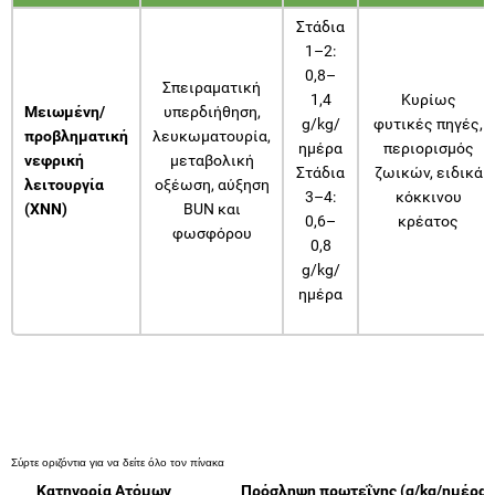
Στάδια
1–2:
0,8–
Σπειραματική
1,4
Κυρίως
Μειωμένη/
υπερδιήθηση,
g/kg/
φυτικές πηγές,
προβληματική
λευκωματουρία,
ημέρα
περιορισμός
νεφρική
μεταβολική
Στάδια
ζωικών, ειδικά
λειτουργία
οξέωση, αύξηση
3–4:
κόκκινου
(ΧΝΝ)
BUN και
0,6–
κρέατος
φωσφόρου
0,8
g/kg/
ημέρα
Κατηγορία Ατόμων
Πρόσληψη πρωτεΐνης (g/kg/ημέρα)