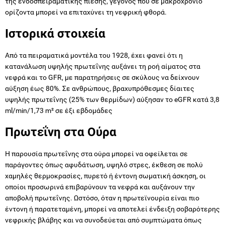
της ενδοσπειραματικής πίεσης, γεγονός που σε μακροχρόνιο
ορίζοντα μπορεί να επιταχύνει τη νεφρική φθορά.
Ιστορικά στοιχεία
Από τα πειραματικά μοντέλα του 1928, έχει φανεί ότι η
κατανάλωση υψηλής πρωτεΐνης αυξάνει τη ροή αίματος στα
νεφρά και το GFR, με παρατηρήσεις σε σκύλους να δείχνουν
αύξηση έως 80%. Σε ανθρώπους, βραχυπρόθεσμες δίαιτες
υψηλής πρωτεΐνης (25% των θερμίδων) αύξησαν το eGFR κατά 3,8
ml/min/1,73 m² σε έξι εβδομάδες
Πρωτεΐνη στα Ούρα
Η παρουσία πρωτεΐνης στα ούρα μπορεί να οφείλεται σε
παράγοντες όπως αφυδάτωση, υψηλό στρες, έκθεση σε πολύ
χαμηλές θερμοκρασίες, πυρετό ή έντονη σωματική άσκηση, οι
οποίοι προσωρινά επιβαρύνουν τα νεφρά και αυξάνουν την
αποβολή πρωτεΐνης. Ωστόσο, όταν η πρωτεϊνουρία είναι πιο
έντονη ή παρατεταμένη, μπορεί να αποτελεί ένδειξη σοβαρότερης
νεφρικής βλάβης και να συνοδεύεται από συμπτώματα όπως