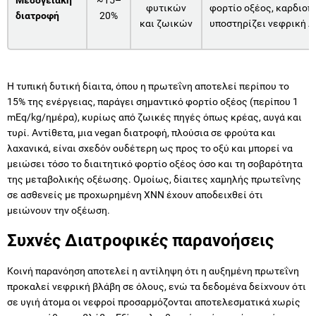
φυτικών
φορτίο οξέος, καρδιοπ
διατροφή
20%
και ζωικών
υποστηρίζει νεφρική λ
Η τυπική δυτική δίαιτα, όπου η πρωτεΐνη αποτελεί περίπου το
15% της ενέργειας, παράγει σημαντικό φορτίο οξέος (περίπου 1
mEq/kg/ημέρα), κυρίως από ζωικές πηγές όπως κρέας, αυγά και
τυρί. Αντίθετα, μια vegan διατροφή, πλούσια σε φρούτα και
λαχανικά, είναι σχεδόν ουδέτερη ως προς το οξύ και μπορεί να
μειώσει τόσο το διαιτητικό φορτίο οξέος όσο και τη σοβαρότητα
της μεταβολικής οξέωσης. Ομοίως, δίαιτες χαμηλής πρωτεΐνης
σε ασθενείς με προχωρημένη ΧΝΝ έχουν αποδειχθεί ότι
μειώνουν την οξέωση.
Συχνές Διατροφικές παρανοήσεις
Κοινή παρανόηση αποτελεί η αντίληψη ότι η αυξημένη πρωτεΐνη
προκαλεί νεφρική βλάβη σε όλους, ενώ τα δεδομένα δείχνουν ότι
σε υγιή άτομα οι νεφροί προσαρμόζονται αποτελεσματικά χωρίς