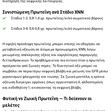
διατήρηση της νεφρικής λειτουργίας.
Συνιστώμενη Πρωτεΐνη ανά Στάδιο ΧΝΝ
Στάδια 1-2: 0,8-1,4 γρ. πρωτεΐνης/κιλό σωματικού βάρους
Στάδια 3-4: 0,6-0,8 γρ. πρωτεΐνης/κιλό σωματικού βάρους
Η υψηλή πρόσληψη πρωτεΐνης μπορεί επίσης να οδηγήσει σε
μεταβολική οξέωση σε άτομα με προχωρημένη ΧΝΝ, λόγω
μειωμένης απέκκρισης οξέος και χαμηλότερης παραγωγής
διττανθρακικών. Το πρόβλημα είναι πιο έντονο όταν η πρωτεΐνη
προέρχεται από ζωικές πηγές. Το διαιτητικό οξύ μπορεί να
συμβάλει σε περαιτέρω νεφρική βλάβη και μείωση του GFR μέσω
μηχανισμών φλεγμονής και ίνωσης. Σε ζωικά μοντέλα, η χρόνια
οξέωση διεγείρει ορμόνες όπως αγγειοτασίνη II, αλδοστερόνη
και ενδοθηλίνη-1, ενισχύοντας τη νεφρική βλάβη.
Φυτική vs Ζωική Πρωτεΐνη — Τι δείχνουν οι
μελέτες