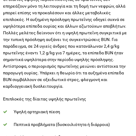
επηρεάζουν μόνο τη λειτουργία και τη δομή των νεφρών, αλλά
μπορεί επίσης να προκαλέσουν και άλλες μεταβολικές
επιπλοκές. Η αυξημένη πρόσληψη πρωτεΐνης οδηγεί συχνά σε
υψηλότερα επίπεδα ουρίας και άλλων αζωτούχων αποβλήτων.
Πολλές μελέτες δείχνουν ότι η υψηλή πρωτεΐνη συγκριτικά με
την τυπική πρόσληψη αυξάνει τις συγκεντρώσεις BUN. Για
παράδειγμα, σε 24 υγιείς άνδρες που κατανάλωναν 2,4 g/kg
πρωτεΐνης έναντι 1,2 g/kg για 7 ημέρες, τα επίπεδα BUN ήταν
σημαντικά υψηλότερα στην περίοδο υψηλής πρόσληψης.
Αντίστροφα, ο περιορισμός πρωτεΐνης μειώνει αντίστοιχα την
παραγωγή ουρίας. Υπάρχει η θεωρία ότι τα αυξημένα επίπεδα
BUN συμβάλλουν σε οξειδωτικό στρες, φλεγμονή και
καρδιαγγειακή δυσλειτουργία.
Επιπλοκές της δίαιτας υψηλής πρωτεΐνης
Υψηλή αρτηριακή πίεση
Πεπτικά προβλήματα (δυσκοιλιότητα ή διάρροια)