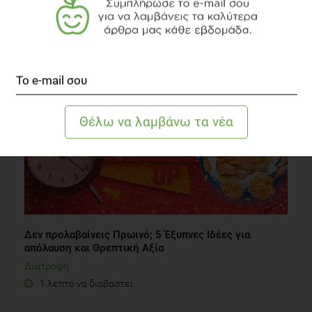
Έξυπνες προτάσεις για light βραδινό
Συστάσεις Διατροφής
1 λεπτό να διαβαστεί
Δεν προλαβαίνεις Πρωινό; 5 Έξυπνες Ιδέες για
απόλαυση και Θρεπτική Αξία
Διατροφή
1 λεπτό να διαβαστεί