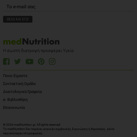
Η σωστή διατροφή προσφέρει Υγεία
Ποιοι Είμαστε
Συντακτική Ομάδα
Διαιτολογικά Γραφεία
e- Βιβλιοθήκη
Επικοινωνία
© 2026 medNutrition.gr. All rights reserved.
Το medNutrition δεν παρέχει ιατρικές συμβουλές, διαγνώσεις ή θεραπείες.
Δείτε
περισσότερες πληροφορίες
.