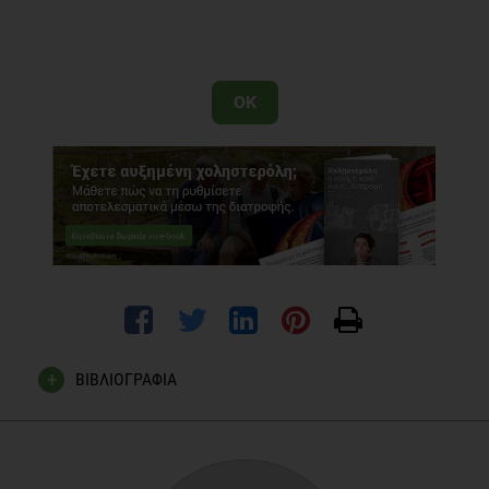
OK
ΒΙΒΛΙΟΓΡΑΦΙΑ
Griel AE, Kris-Etherton PM. Tree nuts and the lipid profile: a
review of clinical studies. Br J Nutr. 2006 Nov;96 Suppl 2:S68-
78.