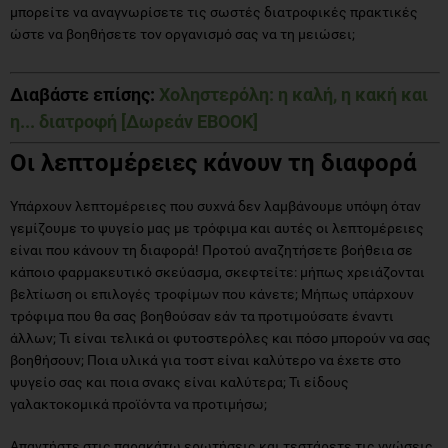
μπορείτε να αναγνωρίσετε τις σωστές διατροφικές πρακτικές
ώστε να βοηθήσετε τον οργανισμό σας να τη μειώσει;
Διαβάστε επίσης:
Χοληστερόλη: η καλή, η κακή και
η... διατροφή [Δωρεάν EBOOK]
Οι λεπτομέρειες κάνουν τη διαφορά
Υπάρχουν λεπτομέρειες που συχνά δεν λαμβάνουμε υπόψη όταν
γεμίζουμε το ψυγείο μας με τρόφιμα και αυτές οι λεπτομέρειες
είναι που κάνουν τη διαφορά! Προτού αναζητήσετε βοήθεια σε
κάποιο φαρμακευτικό σκεύασμα, σκεφτείτε: μήπως χρειάζονται
βελτίωση οι επιλογές τροφίμων που κάνετε; Μήπως υπάρχουν
τρόφιμα που θα σας βοηθούσαν εάν τα προτιμούσατε έναντι
άλλων; Τι είναι τελικά οι φυτοστερόλες και πόσο μπορούν να σας
βοηθήσουν; Ποια υλικά για τοστ είναι καλύτερο να έχετε στο
ψυγείο σας και ποια σνακς είναι καλύτερα; Τι είδους
γαλακτοκομικά προϊόντα να προτιμήσω;
Απαντήστε στις παρακάτω ερωτήσεις και τεστάρετε τις γνώσεις