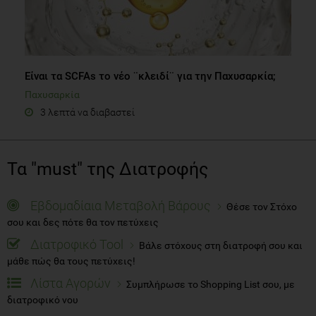
Είναι τα SCFAs το νέο ¨κλειδί¨ για την Παχυσαρκία;
Παχυσαρκία
3 λεπτά να διαβαστεί
Τα "must" της Διατροφής
Εβδομαδίαια Μεταβολή Βάρους
Θέσε τον Στόχο
σου και δες πότε θα τον πετύχεις
Διατροφικό Tool
Βάλε στόχους στη διατροφή σου και
μάθε πώς θα τους πετύχεις!
Λίστα Αγορών
Συμπλήρωσε το Shopping List σου, με
διατροφικό νου