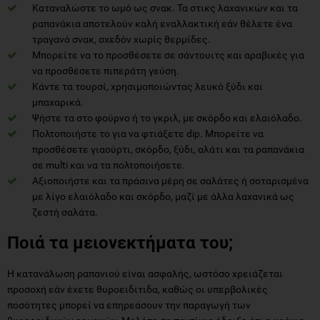
Καταναλώστε το ωμό ως σνακ. Τα στικς λαχανικών και τα
ραπανάκια αποτελούν καλή εναλλακτική εάν θέλετε ένα
τραγανό σνακ, σχεδόν χωρίς θερμίδες.
Μπορείτε να το προσθέσετε σε σάντουιτς και αραβικές για
να προσθέσετε πιπεράτη γεύση.
Κάντε τα τουρσί, χρησιμοποιώντας λευκό ξύδι και
μπαχαρικά.
Ψήστε τα στο φούρνο ή το γκριλ, με σκόρδο και ελαιόλαδο.
Πολτοποιήστε το για να φτιάξετε dip. Μπορείτε να
προσθέσετε γιαούρτι, σκόρδο, ξύδι, αλάτι και τα ραπανάκια
σε multi και να τα πολτοποιήσετε.
Αξιοποιήστε και τα πράσινα μέρη σε σαλάτες ή σοταρισμένα
με λίγο ελαιόλαδο και σκόρδο, μαζί με άλλα λαχανικά ως
ζεστή σαλάτα.
Ποιά τα μειονεκτήματα του;
Η κατανάλωση ραπανιού είναι ασφαλής, ωστόσο χρειάζεται
προσοχή εάν έχετε θυροειδίτιδα, καθώς οι υπερβολικές
ποσότητες μπορεί να επηρεάσουν την παραγωγή των