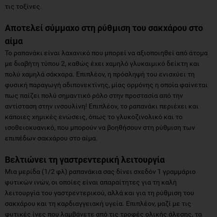
τις τοξίνες.
Αποτελεί σύμμαχο στη ρύθμιση του σακχάρου στο
αίμα
Το ραπανάκι είναι λαχανικό που μπορεί να αξιοποιηθεί από άτομα
με διαβήτη τύπου 2, καθώς έχει χαμηλό γλυκαιμικό δείκτη και
πολύ χαμηλά σάκχαρα. Επιπλέον, η πρόσληψή του ενισχύει τη
φυσική παραγωγή αδιπονεκτίνης, μίας ορμόνης η οποία φαίνεται
πως παίζει πολύ σημαντικό ρόλο στην προστασία από την
αντίσταση στην ινσουλίνη! Επιπλέον, το ραπανάκι περιέχει και
κάποιες χημικές ενώσεις, όπως το γλυκοζινολικό και το
ισοθειοκυανικό, που μπορούν να βοηθήσουν στη ρύθμιση των
επιπέδων σακχάρου στο αίμα.
Βελτιώνει τη γαστρεντερική λειτουργία
Μια μερίδα (1/2 φλ) ραπανάκια σας δίνει σχεδόν 1 γραμμάριο
φυτικών ινών, οι οποίες είναι απαραίτητες για τη καλή
λειτουργία του γαστρεντερικού, αλλά και για τη ρύθμιση του
σακχάρου και τη καρδιαγγειακή υγεία. Επιπλέον, μαζί με τις
φυτικές ίνες που λαμβάνετε από τις τροφές ολικής άλεσης, τα