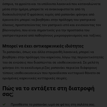
όσπρια, τα φρούτα και τα υπόλοιπα λαχανικά που καταναλώνετε
μέσα στην ημέρα, μπορείτε να ανακουφιστείτε από τη
δυσκοιλιότητα! Ο φρέσκος χυμός από ραπανάκι φάνηκε από
έρευνα ότι μπορεί να βοηθήσει στην πρόληψη του γαστρικού
έλκους, προστατεύοντας τον γαστρικό ιστό και ενισχύοντας τον
βλεννογόνο, που είναι σημαντικός για την προστασία του
γαστρεντερικού από παθογόνους μικροοργανισμούς και τοξίνες.
Μπορεί να έχει αντικαρκινικές ιδιότητες
Το ραπανάκι, όπως και άλλα σταυρανθή λαχανικά, μπορεί να
βοηθήσει στην πρόληψη του καρκίνου, λόγω της περιεκτικότητάς
του σε ενώσεις που διασπώνται σε ισοθειοκυανικά. Σε μελέτη
φάνηκε ότι το εκχύλισμα ρίζας ραπανάκι περιείχε διάφορους
τύπους ισοθειοκυανικών που προκάλεσαν κυτταρικό θάνατο σε
ορισμένες καρκινικές κυτταρικές σειρές.
Πώς να το εντάξετε στη διατροφή
σας;
Προσθέστε το ραπανάκι ωμό σε φέτες στη σαλάτα σας.