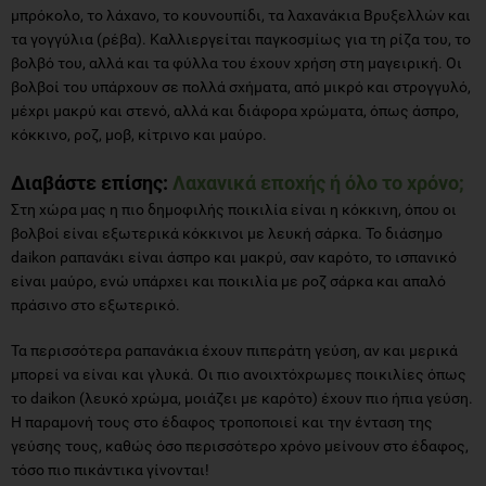
μπρόκολο, το λάχανο, το κουνουπίδι, τα λαχανάκια Βρυξελλών και
τα γογγύλια (ρέβα). Καλλιεργείται παγκοσμίως για τη ρίζα του, το
βολβό του, αλλά και τα φύλλα του έχουν χρήση στη μαγειρική. Οι
βολβοί του υπάρχουν σε πολλά σχήματα, από μικρό και στρογγυλό,
μέχρι μακρύ και στενό, αλλά και διάφορα χρώματα, όπως άσπρο,
κόκκινο, ροζ, μοβ, κίτρινο και μαύρο.
Διαβάστε επίσης:
Λαχανικά εποχής ή όλο το χρόνο;
Στη χώρα μας η πιο δημοφιλής ποικιλία είναι η κόκκινη, όπου οι
βολβοί είναι εξωτερικά κόκκινοι με λευκή σάρκα. Το διάσημο
daikon ραπανάκι είναι άσπρο και μακρύ, σαν καρότο, το ισπανικό
είναι μαύρο, ενώ υπάρχει και ποικιλία με ροζ σάρκα και απαλό
πράσινο στο εξωτερικό.
Τα περισσότερα ραπανάκια έχουν πιπεράτη γεύση, αν και μερικά
μπορεί να είναι και γλυκά. Οι πιο ανοιχτόχρωμες ποικιλίες όπως
το daikon (λευκό χρώμα, μοιάζει με καρότο) έχουν πιο ήπια γεύση.
Η παραμονή τους στο έδαφος τροποποιεί και την ένταση της
γεύσης τους, καθώς όσο περισσότερο χρόνο μείνουν στο έδαφος,
τόσο πιο πικάντικα γίνονται!