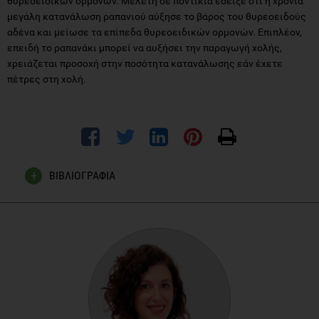
θυρεοειδικών ορμονών. Μελέτη σε ποντίκια έδειξε ότι η χρόνια
μεγάλη κατανάλωση ραπανιού αύξησε το βάρος του θυρεοειδούς
αδένα και μείωσε τα επίπεδα θυρεοειδικών ορμονών. Επιπλέον,
επειδή το ραπανάκι μπορεί να αυξήσει την παραγωγή χολής,
χρειάζεται προσοχή στην ποσότητα κατανάλωσης εάν έχετε
πέτρες στη χολή.
ΒΙΒΛΙΟΓΡΑΦΙΑ
Saleem Ali Banihani. Radish (Raphanus sativus) and
Diabetes. Nutrients 2017, 9(9), 1014;
https://doi.org/10.3390/nu9091014
Lauren C. Blekkenhorst, Marc Sim, Catherine P. Bondonno,
Nicola P. Bondonno, Natalie C. Ward, Richard L. Prince,
Amanda Devine, Joshua R. Lewis and Jonathan M.
Hodgson. Cardiovascular Health Benefits of Specific