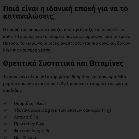
Ποιά είναι η ιδανική εποχή για να το
καταναλώσεις;
Η σπορά του ραπανιού αρχίζει από την άνοιξη και συνεχίζεται
κάθε 10 ημέρες για να υπάρχει συνεχής παραγωγή όλο το χρόνο.
Ωστόσο, το χειμώνα οι ρίζες αναπτύσσονται πιο αργά και δίνουν
λίγο πιο καυτερή γεύση.
Θρεπτικά Συστατικά και Βιταμίνες
Το ραπανάκι είναι πολύ χαμηλό σε θερμίδες και σάκχαρα. Μία
μερίδα που αντιστοιχεί σε 1/2φλ ραπανάκια κομμένα σε φέτες
αποδίδει:
Θερμίδες: 9kcal
Υδατάνθρακες: 2g (εκ των οποίων σάκχαρα 1,1g)
Λιπαρά: 0,1g
Πρωτεΐνη: 0,4g
Φυτικές ίνες: 0,9g
Na: 22,6mg