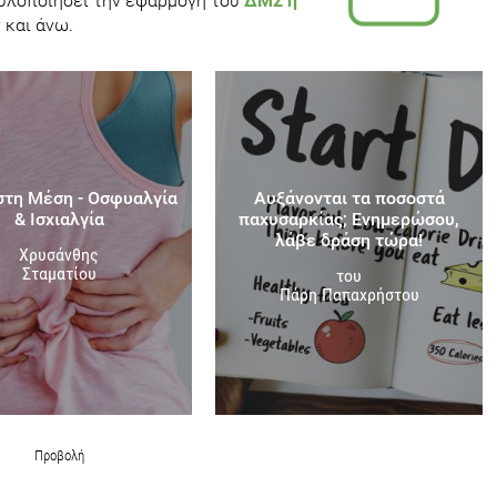
ι υλοποιήσει την εφαρμογή του
ΔΜΣ η
 και άνω.
στη Μέση - Οσφυαλγία
Αυξάνονται τα ποσοστά
& Ισχιαλγία
παχυσαρκίας; Ενημερώσου,
λάβε δράση τώρα!
Χρυσάνθης
Σταματίου
του
Πάρη Παπαχρήστου
Προβολή