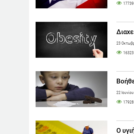
17739
Διαχε
23 Οκτωβρ
16323
Βοήθε
22 Ιουνίο
17928
O υγι