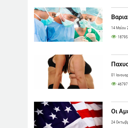
Bαρια
14 Μαΐου 
18795
Παχυσ
01 Ιανουα
46797
Οι Αμ
24 Οκτωβρ