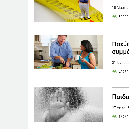
18 Μαρτίο
30909
Παχύσ
συμμό
31 Ιανουα
40239
Παιδι
27 Δεκεμβ
16263