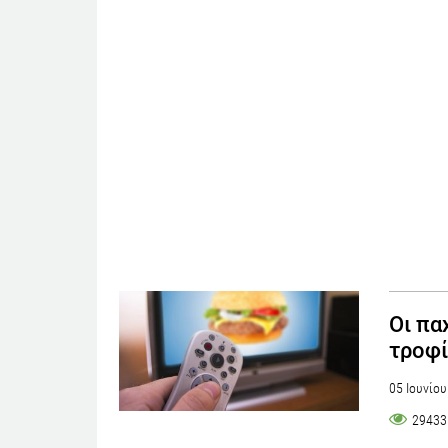
Οι πα
τροφ
05 Ιουνίο
29433