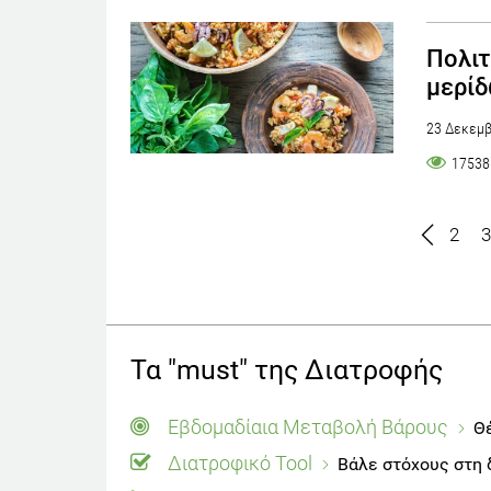
Πολιτ
μερί
23 Δεκεμβ
17538
2
3
Τα "must" της Διατροφής
Εβδομαδίαια Μεταβολή Βάρους
Θέ
Διατροφικό Tool
Βάλε στόχους στη 