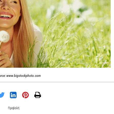
urce: www.bigstockphoto.com
Προβολή