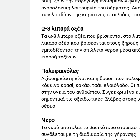
ρυθμίζουν την παραγωγή ενδιάμεσων φλεγ
ανοσολογική λειτουργία του δέρματος. Ακ
των λιπιδίων της κεράτινης στοιβάδας του
Ω-3 λιπαρά οξέα
Τα ω-3 λιπαρά οξέα που βρίσκονται στα λιπ
λιπαρά οξέα που βρίσκονται στους ξηρούς
εμποδίζοντας την απώλεια νερού μέσα από
εισροή τοξίνων.
Πολυφαινόλες
Αξίοσημείωτη είναι και η δράση των πολυφ
κόκκινο κρασί, κακάο, τσάι, ελαιόλαδο. Οι
στην υγεία του ανθρώπου. Συγκεκριμένα ε
σημαντικά τις οξειδωτικές βλάβες στους 
δέρμα.
Νερό
Το νερό αποτελεί το βασικότερο στοιχείο 
συνδέεται με τη διαδικασία της γήρανσης.