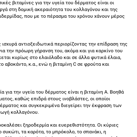
κές βιταμίνες για την υγεία του δέρματος είναι oι
εργά στη δομική ακεραιότητα του κολλαγόνου και της
ιδερμίδας, που με το πέρασμα του χρόνου χάνουν μέρος
 ισχυρά αντιοξειδωτικά περιορίζοντας την επίδραση της
για την πρόωρη γήρανση του, ακόμα και για καρκίνο του
κεται κυρίως στο ελαιόλαδο και σε άλλα φυτικά έλαια,
ο αβοκάντο, κ.α., ενώ η βιταμίνη C σε φρούτα και
α για την υγεία του δέρματος είναι η βιταμίνη Α. Βοηθά
ατος, καθώς επιδρά στους ινοβλάστες, οι οποίοι
δέρματος και συγκεκριμένα διεγείρει την έκφραση των
αγωγή κολλαγόνου.
ροκαλέσει ξηροδερμία και ευερεθιστότητα. Οι κύριες
ο συκώτι, τα καρότα, το μπρόκολο, το σπανάκι, η