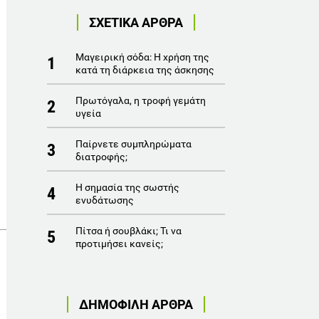
ΣΧΕΤΙΚΑ ΑΡΘΡΑ
Μαγειρική σόδα: Η χρήση της
1
κατά τη διάρκεια της άσκησης
Πρωτόγαλα, η τροφή γεμάτη
2
υγεία
Παίρνετε συμπληρώματα
3
διατροφής;
Η σημασία της σωστής
4
ενυδάτωσης
Πίτσα ή σουβλάκι; Τι να
5
προτιμήσει κανείς;
ΔΗΜΟΦΙΛΗ ΑΡΘΡΑ