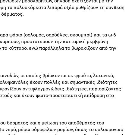
μονωδών μεσολαβητών, δηλαδή σχετίζονται με την
όμη τα πολυακόρεστα λιπαρά οξέα ρυθμίζουν τη σύνθεση
 δέρματος.
αρά ψάρια (σολομός, σαρδέλες, σκουμπρί) και τα ω-6
 καρπούς, προστατεύουν την κυτταρική μεμβράνη
 το κύτταρο, ενώ παράλληλα το θωρακίζουν από την
αινολών, οι οποίες βρίσκονται σε φρούτα, λαχανικά,
 πολυφαινόλες έχουν πολλές και σημαντικές ιδιότητες
μφανίζουν αντιφλεγμονώδεις ιδιότητες, περιορίζοντας
ιστούς και έχουν φωτο-προστατευτική επίδραση στο
του δέρματος και η μείωση του αποθέματός του
 Το νερό, μέσω υδρόφιλων μορίων, όπως το υαλουρονικό