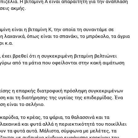
μπιζέλια. Η βιταμίνη Α είναι απαραίτητη για την ανάπλαση
σεις ακμής.
μίνη είναι η βιταμίνη Κ, την οποία τη συναντάμε σε
λαχανικά, όπως είναι το σπανάκι, το μπρόκολο, τα άγρια
ι κ.α.
έχει βρεθεί ότι η συγκεκριμένη βιταμίνη βελτιώνει
ύρω από τα μάτια που οφείλονται στην κακή αιμάτωση
 επίσης η επαρκής διατροφική πρόσληψη συγκεκριμένων
ση και τη διατήρησης της υγείας της επιδερμίδας. Ένα
ση είναι το σελήνιο.
αρύδια, το κρέας, τα ψάρια, τα θαλασσινά και τα
 λαχανικά και φυτά αλλά η περιεκτικότητά του ποικίλλει
υν τα φυτά αυτά. Μάλιστα, σύμφωνα με μελέτες, τα
ζονται με αυξημένο κίνδυνο εμφάνισης καρκίνου του