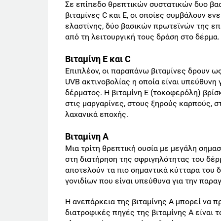
Σε επίπεδο θρεπτικών συστατικών δυο βασι
βιταμίνες C και E, οι οποίες συμβάλουν εν
ελαστίνης, δύο βασικών πρωτεϊνών της επ
από τη λειτουργική τους δράση στο δέρμα.
Βιταμίνη Ε και C
Επιπλέον, οι παραπάνω βιταμίνες δρουν ως
UVB ακτινοβολίας η οποία είναι υπεύθυνη 
δέρματος. Η βιταμίνη Ε (τοκοφερόλη) βρίσ
στις μαργαρίνες, στους ξηρούς καρπούς, στ
λαχανικά εποχής.
Βιταμίνη Α
Μια τρίτη θρεπτική ουσία με μεγάλη σημασί
στη διατήρηση της σφριγηλότητας του δέρμ
αποτελούν τα πιο σημαντικά κύτταρα του 
γονιδίων που είναι υπεύθυνα για την παρ
Η ανεπάρκεια της βιταμίνης Α μπορεί να π
διατροφικές πηγές της βιταμίνης Α είναι τ