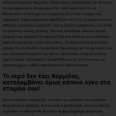
τελικά ελάχιστες θερμίδες. Έχουν όμως παράλληλα, την ιδιότητα
να «φουσκώνουν» απορροφώντας πολύ νερό και έτσι να
διατείνουν το τοίχωμα του στομάχου, δίνοντας το σήμα του
κορεσμού. Χαρακτηριστικό παράδειγμα τέτοιου τροφίμου είναι οι
σαλάτες λαχανικών (μαρούλι, χόρτα, λάχανο, μπρόκολο κ.ά.) ή και
τα προϊόντα ολικής άλεσης. Ιδανικά, πρόσθεσε κάποιες φέτες
κίτρινο τυρί χαμηλών λιπαρών (10%) στη σαλάτα, για να περάσει
αρκετή ώρα μέχρι να ξαναπεινάσεις. Τα όσπρια είναι μία ακόμη
τροφή, που συνδυάζει τις φυτικές πρωτεΐνες με τις φυτικές ίνες,
για να καταπολεμήσουν την πείνα. Αντίστοιχα τρόφιμα είναι οι
ξηροί καρποί, που μπορείς να προσθέσεις σε ένα σνακ σου, με
προσοχή όμως, καθώς περιέχουν και πολλά λιπαρά!
Το νερό δεν έχει θερμίδες,
καταλαμβάνει όμως κάποιο όγκο στο
στομάχι σου!
Κατά συνέπεια, περιορίζει τον όγκο που μπορούν να χωρέσουν
θερμιδογόνα τρόφιμα. Αυτός είναι ο μηχανισμός, που ένα ποτήρι
νερό πριν το φαγητό θα σε κάνει να φας λιγότερο τελικά και