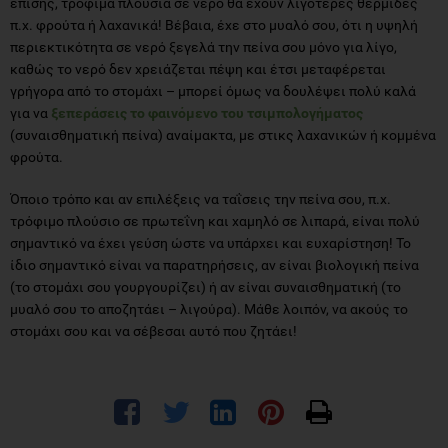
επίσης, τρόφιμα πλούσια σε νερό θα έχουν λιγότερες θερμίδες
π.χ. φρούτα ή λαχανικά! Βέβαια, έχε στο μυαλό σου, ότι η υψηλή
περιεκτικότητα σε νερό ξεγελά την πείνα σου μόνο για λίγο,
καθώς το νερό δεν χρειάζεται πέψη και έτσι μεταφέρεται
γρήγορα από το στομάχι – μπορεί όμως να δουλέψει πολύ καλά
για να
ξεπεράσεις το φαινόμενο του τσιμπολογήματος
(συναισθηματική πείνα) αναίμακτα, με στικς λαχανικών ή κομμένα
φρούτα.
Όποιο τρόπο και αν επιλέξεις να ταΐσεις την πείνα σου, π.χ.
τρόφιμο πλούσιο σε πρωτεΐνη και χαμηλό σε λιπαρά, είναι πολύ
σημαντικό να έχει γεύση ώστε να υπάρχει και ευχαρίστηση! Το
ίδιο σημαντικό είναι να παρατηρήσεις, αν είναι βιολογική πείνα
(το στομάχι σου γουργουρίζει) ή αν είναι συναισθηματική (το
μυαλό σου το αποζητάει – λιγούρα). Μάθε λοιπόν, να ακούς το
στομάχι σου και να σέβεσαι αυτό που ζητάει!