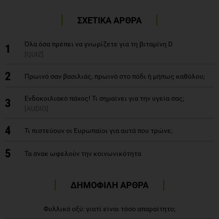
ΣΧΕΤΙΚΑ ΑΡΘΡΑ
Όλα όσα πρέπει να γνωρίζετε για τη βιταμίνη D
1
[QUIZ]
2
Πρωινό σαν βασιλιάς, πρωινό στο πόδι ή μήπως καθόλου;
Eνδοκοιλιακό πάχος! Τι σημαίνει για την υγεία σας;
3
[AUDIO]
4
Τι πιστεύουν οι Ευρωπαίοι για αυτά που τρώνε;
5
Τα σνακ ωφελούν την κοινωνικότητα
ΔΗΜΟΦΙΛΗ ΑΡΘΡΑ
Φυλλικό οξύ: γιατί είναι τόσο απαραίτητο;