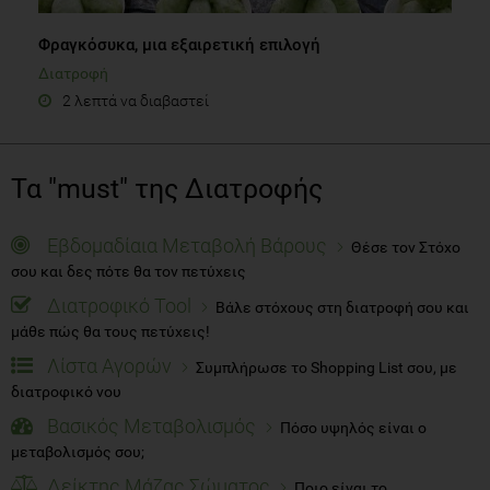
Φραγκόσυκα, μια εξαιρετική επιλογή
Διατροφή
2 λεπτά να διαβαστεί
Τα "must" της Διατροφής
Εβδομαδίαια Μεταβολή Βάρους
Θέσε τον Στόχο
σου και δες πότε θα τον πετύχεις
Διατροφικό Tool
Βάλε στόχους στη διατροφή σου και
μάθε πώς θα τους πετύχεις!
Λίστα Αγορών
Συμπλήρωσε το Shopping List σου, με
διατροφικό νου
Βασικός Μεταβολισμός
Πόσο υψηλός είναι ο
μεταβολισμός σου;
Δείκτης Μάζας Σώματος
Ποιο είναι το