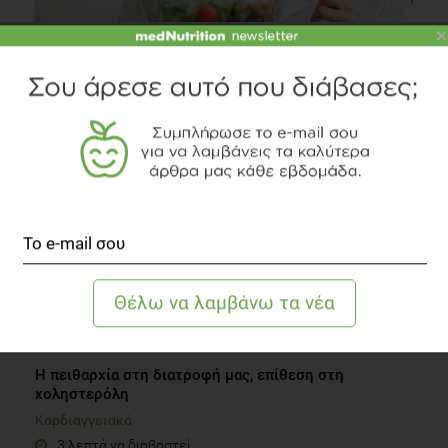
×
Φάτε αργά - απολαύστε το φαγητό σας
Συστάσεις Διατροφής
2 λεπτά να διαβαστεί
Η πειθαρχία στη διατροφή μας, επίθεση στη
χοληστερόλη
Καρδιαγγειακά
3 λεπτά να διαβαστεί