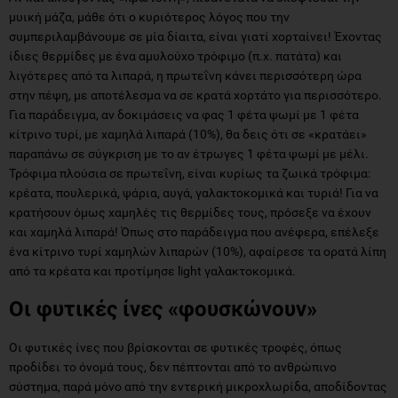
μυική μάζα, μάθε ότι ο κυριότερος λόγος που την
συμπεριλαμβάνουμε σε μία δίαιτα, είναι γιατί χορταίνει! Έχοντας
ίδιες θερμίδες με ένα αμυλούχο τρόφιμο (π.χ. πατάτα) και
λιγότερες από τα λιπαρά, η πρωτεΐνη κάνει περισσότερη ώρα
στην πέψη, με αποτέλεσμα να σε κρατά χορτάτο για περισσότερο.
Για παράδειγμα, αν δοκιμάσεις να φας 1 φέτα ψωμί με 1 φέτα
κίτρινο τυρί, με χαμηλά λιπαρά (10%), θα δεις ότι σε «κρατάει»
παραπάνω σε σύγκριση με το αν έτρωγες 1 φέτα ψωμί με μέλι.
Τρόφιμα πλούσια σε πρωτεΐνη, είναι κυρίως τα ζωικά τρόφιμα:
κρέατα, πουλερικά, ψάρια, αυγά, γαλακτοκομικά και τυριά! Για να
κρατήσουν όμως χαμηλές τις θερμίδες τους, πρόσεξε να έχουν
και χαμηλά λιπαρά! Όπως στο παράδειγμα που ανέφερα, επέλεξε
ένα κίτρινο τυρί χαμηλών λιπαρών (10%), αφαίρεσε τα ορατά λίπη
από τα κρέατα και προτίμησε light γαλακτοκομικά.
Οι φυτικές ίνες «φουσκώνουν»
Οι φυτικές ίνες που βρίσκονται σε φυτικές τροφές, όπως
προδίδει το όνομά τους, δεν πέπτονται από το ανθρώπινο
σύστημα, παρά μόνο από την εντερική μικροχλωρίδα, αποδίδοντας