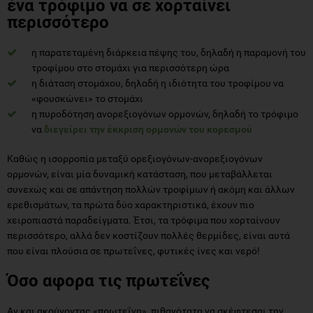
ένα τρόφιμο να σε χορταίνει
περισσότερο
η παρατεταμένη διάρκεια πέψης του, δηλαδή η παραμονή του
τροφίμου στο στομάχι για περισσότερη ώρα
η διάταση στομάχου, δηλαδή η ιδιότητα του τροφίμου να
«φουσκώνει» το στομάχι
η πυροδότηση ανορεξιογόνων ορμονών, δηλαδή το τρόφιμο
να
διεγείρει την έκκριση ορμονών του κορεσμού
Καθώς η ισορροπία μεταξύ ορεξιογόνων-ανορεξιογόνων
ορμονών, είναι μία δυναμική κατάσταση, που μεταβάλλεται
συνεχώς και σε απάντηση πολλών τροφίμων ή ακόμη και άλλων
ερεθισμάτων, τα πρώτα δύο χαρακτηριστικά, έχουν πιο
χειροπιαστά παραδείγματα. Έτσι, τα τρόφιμα που χορταίνουν
περισσότερο, αλλά δεν κοστίζουν πολλές θερμίδες, είναι αυτά
που είναι πλούσια σε πρωτεΐνες, φυτικές ίνες και νερό!
Όσο αφορα τις πρωτεΐνες
Αν και ακούγοντας «πρωτεΐνη», πιθανότατα να σκέφτεσαι την