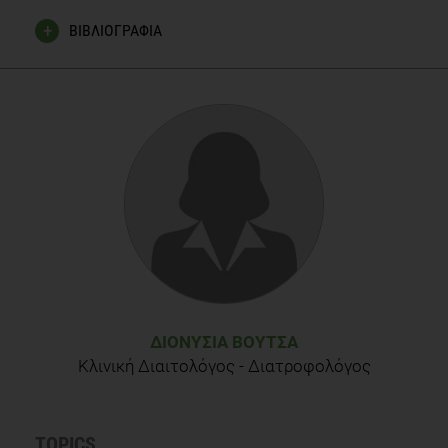
ΒΙΒΛΙΟΓΡΑΦΙΑ
American Heart Association website, updated on
21/04/2014, accessed on 25/10/2014. Available from:
http://www.heart.org/HEARTORG/Conditions/Cholesterol/Prevent
Therapy-for-Cholesterol_UCM_305632_Article.jsp
European Food Information Council. Cholesterol: the good,
the bad and the average, updated on 28/10/2014, accessed
on 23/10/2014. Available from:
http://www.eufic.org/en/
Reamy BV, Stephens MB (July 2007). "The grapefruit-drug
interaction debate: role of statins". Am Fam Physician 76 (2):
190, 192
ΔΙΟΝΥΣΊΑ ΒΟΥΤΣΆ
Κλινική Διαιτολόγος - Διατροφολόγος
TOPICS