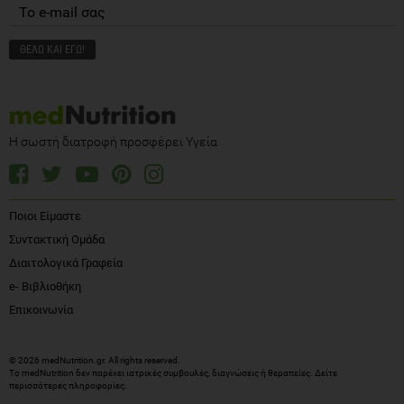
Η σωστή διατροφή προσφέρει Υγεία
Ποιοι Είμαστε
Συντακτική Ομάδα
Διαιτολογικά Γραφεία
e- Βιβλιοθήκη
Επικοινωνία
© 2026 medNutrition.gr. All rights reserved.
Το medNutrition δεν παρέχει ιατρικές συμβουλές, διαγνώσεις ή θεραπείες.
Δείτε
περισσότερες πληροφορίες
.