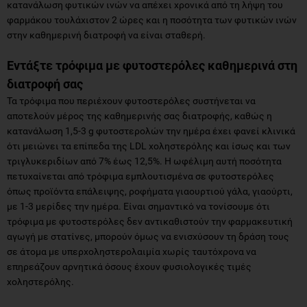
κατανάλωση φυτικών ινών να απέχει χρονικά από τη λήψη του
φαρμάκου τουλάχιστον 2 ώρες και η ποσότητα των φυτικών ινών
στην καθημερινή διατροφή να είναι σταθερή.
Εντάξτε τρόφιμα με φυτοστερόλες καθημερινά στη
διατροφή σας
Τα τρόφιμα που περιέχουν φυτοστερόλες συστήνεται να
αποτελούν μέρος της καθημερινής σας διατροφής, καθώς η
κατανάλωση 1,5-3 g φυτοστερολών την ημέρα έχει φανεί κλινικά
ότι μειώνει τα επίπεδα της LDL χοληστερόλης και ίσως και των
τριγλυκεριδίων από 7% έως 12,5%. Η ωφέλιμη αυτή ποσότητα
πετυχαίνεται από τρόφιμα εμπλουτισμένα σε φυτοστερόλες
όπως προϊόντα επάλειψης, ροφήματα γιαουρτιού γάλα, γιαούρτι,
με 1-3 μερίδες την ημέρα. Είναι σημαντικό να τονίσουμε ότι
τρόφιμα με φυτοστερόλες δεν αντικαθιστούν την φαρμακευτική
αγωγή με στατίνες, μπορούν όμως να ενισχύσουν τη δράση τους
σε άτομα με υπερχοληστερολαιμία χωρίς ταυτόχρονα να
επηρεάζουν αρνητικά όσους έχουν φυσιολογικές τιμές
χοληστερόλης.