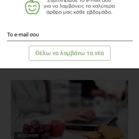
Επιλόχεια κατάθλιψη και ωμέγα-3
Ψυχολογία
2 λεπτά να διαβαστεί
SLIDESHOW