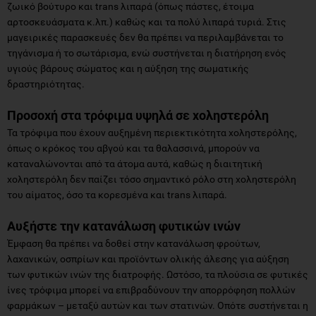
ζωικό βούτυρο και trans λιπαρά (όπως πάστες, έτοιμα
αρτοσκευάσματα κ.λπ.) καθώς και τα πολύ λιπαρά τυριά. Στις
μαγειρικές παρασκευές δεν θα πρέπει να περιλαμβάνεται το
τηγάνισμα ή το σωτάρισμα, ενώ συστήνεται η διατήρηση ενός
υγιούς βάρους σώματος και η αύξηση της σωματικής
δραστηριότητας.
Προσοχή στα τρόφιμα υψηλά σε χοληστερόλη
Τα τρόφιμα που έχουν αυξημένη περιεκτικότητα χοληστερόλης,
όπως ο κρόκος του αβγού και τα θαλασσινά, μπορούν να
καταναλώνονται από τα άτομα αυτά, καθώς η διαιτητική
χοληστερόλη δεν παίζει τόσο σημαντικό ρόλο στη χοληστερόλη
του αίματος, όσο τα κορεσμένα και trans λιπαρά.
Αυξήστε την κατανάλωση φυτικών ινών
Έμφαση θα πρέπει να δοθεί στην κατανάλωση φρούτων,
λαχανικών, οσπρίων και προϊόντων ολικής άλεσης για αύξηση
των φυτικών ινών της διατροφής. Ωστόσο, τα πλούσια σε φυτικές
ίνες τρόφιμα μπορεί να επιβραδύνουν την απορρόφηση πολλών
φαρμάκων – μεταξύ αυτών και των στατινών. Οπότε συστήνεται η