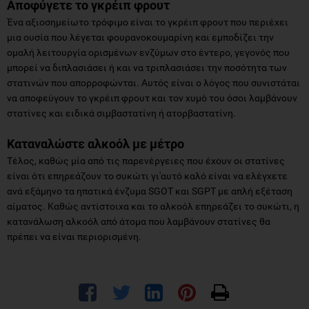
Αποφύγετε το γκρέιπ φρουτ
Ένα αξιοσημείωτο τρόφιμο είναι το γκρέιπ φρουτ που περιέχει
μια ουσία που λέγεται φουρανοκουμαρίνη και εμποδίζει την
ομαλή λειτουργία ορισμένων ενζύμων στο έντερο, γεγονός που
μπορεί να διπλασιάσει ή και να τριπλασιάσει την ποσότητα των
στατινών που απορροφώνται. Αυτός είναι ο λόγος που συνιστάται
να αποφεύγουν το γκρέιπ φρουτ και τον χυμό του όσοι λαμβάνουν
στατίνες και ειδικά σιμβαστατίνη ή ατορβαστατίνη.
Καταναλώστε αλκοόλ με μέτρο
Τέλος, καθώς μία από τις παρενέργειες που έχουν οι στατίνες
είναι ότι επηρεάζουν το συκώτι γι'αυτό καλό είναι να ελέγχετε
ανά εξάμηνο τα ηπατικά ένζυμα SGOT και SGPT με απλή εξέταση
αίματος. Καθώς αντίστοιχα και το αλκοόλ επηρεάζει το συκώτι, η
κατανάλωση αλκοόλ από άτομα που λαμβάνουν στατίνες θα
πρέπει να είναι περιορισμένη.