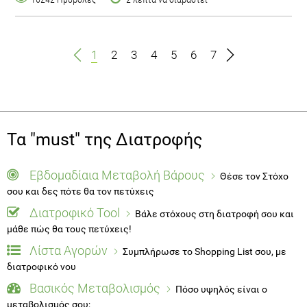
1
2
3
4
5
6
7
Τα "must" της Διατροφής
Εβδομαδίαια Μεταβολή Βάρους
Θέσε τον Στόχο
σου και δες πότε θα τον πετύχεις
Διατροφικό Tool
Βάλε στόχους στη διατροφή σου και
μάθε πώς θα τους πετύχεις!
Λίστα Αγορών
Συμπλήρωσε το Shopping List σου, με
διατροφικό νου
Βασικός Μεταβολισμός
Πόσο υψηλός είναι ο
μεταβολισμός σου;