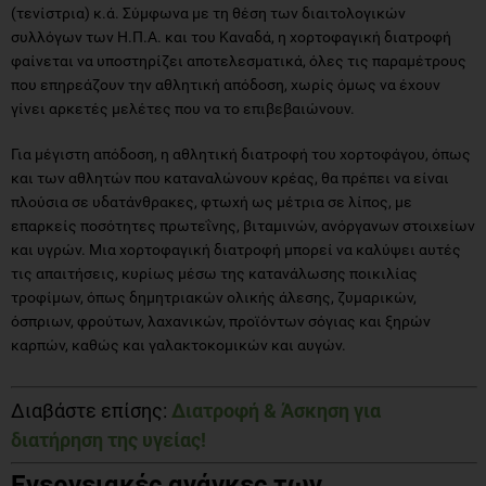
(τενίστρια) κ.ά. Σύμφωνα με τη θέση των διαιτολογικών
συλλόγων των Η.Π.Α. και του Καναδά, η χορτοφαγική διατροφή
φαίνεται να υποστηρίζει αποτελεσματικά, όλες τις παραμέτρους
που επηρεάζουν την αθλητική απόδοση, χωρίς όμως να έχουν
γίνει αρκετές μελέτες που να το επιβεβαιώνουν.
Για μέγιστη απόδοση, η αθλητική διατροφή του χορτοφάγου, όπως
και των αθλητών που καταναλώνουν κρέας, θα πρέπει να είναι
πλούσια σε υδατάνθρακες, φτωχή ως μέτρια σε λίπος, με
επαρκείς ποσότητες πρωτεΐνης, βιταμινών, ανόργανων στοιχείων
και υγρών. Μια χορτοφαγική διατροφή μπορεί να καλύψει αυτές
τις απαιτήσεις, κυρίως μέσω της κατανάλωσης ποικιλίας
τροφίμων, όπως δημητριακών ολικής άλεσης, ζυμαρικών,
όσπριων, φρούτων, λαχανικών, προϊόντων σόγιας και ξηρών
καρπών, καθώς και γαλακτοκομικών και αυγών.
Διαβάστε επίσης:
Διατροφή & Άσκηση για
διατήρηση της υγείας!
Ενεργειακές ανάγκες των