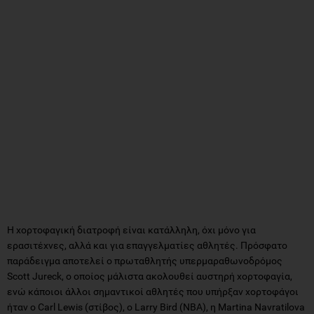
Η χορτοφαγική διατροφή είναι κατάλληλη, όχι μόνο για
ερασιτέχνες, αλλά και για επαγγελματίες αθλητές. Πρόσφατο
παράδειγμα αποτελεί ο πρωταθλητής υπερμαραθωνοδρόμος
Scott Jureck, ο οποίος μάλιστα ακολουθεί αυστηρή χορτοφαγία,
ενώ κάποιοι άλλοι σημαντικοί αθλητές που υπήρξαν χορτοφάγοι
ήταν ο Carl Lewis (στίβος), ο Larry Bird (NBA), η Martina Navratilova