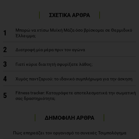
ΣΧΕΤΙΚΑ ΑΡΘΡΑ
Μπορώ να χτίσω Μυϊκή Μάζα όσο βρίσκομαι σε Θερμιδικό
1
Έλλειμμα;
2
Διατροφή μία μέρα πριν τον αγώνα
3
Γιατί κύριε διαιτητή σφυρίξατε λάθος;
4
Χυμός παντζαριού: το ιδανικό συμπλήρωμα για την άσκηση
Fitness tracker: Καταγράφετε αποτελεσματικά την σωματική
5
σας δραστηριότητα;
ΔΗΜΟΦΙΛΗ ΑΡΘΡΑ
Πώς επηρεάζει τον οργανισμό το συνεχές Τσιμπολόγημα