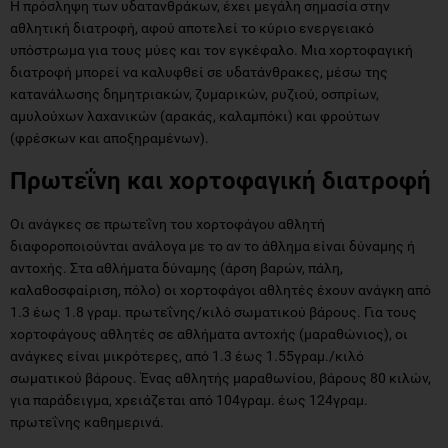
Η πρόσληψη των υδατανθράκων, έχει μεγάλη σημασία στην
αθλητική διατροφή, αφού αποτελεί το κύριο ενεργειακό
υπόστρωμα για τους μύες και τον εγκέφαλο. Μια χορτοφαγική
διατροφή μπορεί να καλυφθεί σε υδατάνθρακες, μέσω της
κατανάλωσης δημητριακών, ζυμαρικών, ρυζιού, οσπρίων,
αμυλούχων λαχανικών (αρακάς, καλαμπόκι) και φρούτων
(φρέσκων και αποξηραμένων).
Πρωτεΐνη και χορτοφαγική διατροφή
Οι ανάγκες σε πρωτεΐνη του χορτοφάγου αθλητή
διαφοροποιούνται ανάλογα με το αν το άθλημα είναι δύναμης ή
αντοχής. Στα αθλήματα δύναμης (άρση βαρών, πάλη,
καλαθοσφαίριση, πόλο) οι χορτοφάγοι αθλητές έχουν ανάγκη από
1.3 έως 1.8 γραμ. πρωτεΐνης/κιλό σωματικού βάρους. Για τους
χορτοφάγους αθλητές σε αθλήματα αντοχής (μαραθώνιος), οι
ανάγκες είναι μικρότερες, από 1.3 έως 1.55γραμ./κιλό
σωματικού βάρους. Ένας αθλητής μαραθωνίου, βάρους 80 κιλών,
για παράδειγμα, χρειάζεται από 104γραμ. έως 124γραμ.
πρωτεΐνης καθημερινά.