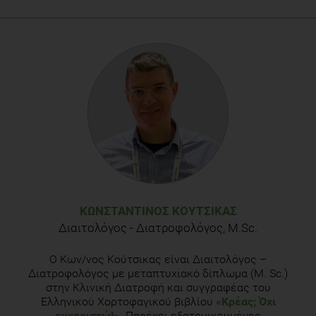
Craig W.J., Mangels A.R.: Position of the American Dietetic
Association: Vegetarian diets. J. Am. Diet. Assoc., 2009, 109,
1266-1282.
Vegetarian Nutrition: Α Dietetic Practice Group of the
American Dietetic Association. Sports Nutrition for
Vegetarians. (Accessed 20 June 2013). Available from:
http://vegetariannutrition.net/docs/Sports-Vegetarian-
Nutrition.pdf
ΚΩΝΣΤΑΝΤΊΝΟΣ ΚΟΎΤΣΙΚΑΣ
Διαιτολόγος - Διατροφολόγος, Μ.Sc.
Ο Κων/νος Κούτσικας είναι Διαιτολόγος –
Διατροφολόγος με μεταπτυχιακό δίπλωμα (Μ. Sc.)
στην Κλινική Διατροφή και συγγραφέας του
Ελληνικού Χορτοφαγικού βιβλίου
«Κρέας; Όχι
ευχαριστώ!»
.
Παρέχει εξατομικευμένες