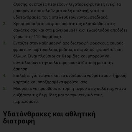
άλεσης, οι οποίες περιέχουν λιγότερες φυτικές ίνες. Τα
μακαρόνια αποτελούν μια καλή επιλογή, γιατί οι
υδατάνθρακές τους απελευθερώνονται σταδιακά.
Χρησιμοποιήστε μέτριες ποσότητες ελαιολάδου στις
σαλάτες σας και στο μαγείρεμα (1 κ.σ. ελαιόλαδου αποδίδει
γύρω στις 110 θερμίδες).
Εντάξτε στην καθημερινή ασς διατροφή φρέσκους χυμούς
φρούτων, πορτοκαλιού, ροδιού, σταφυλιού, grape-fruit και
άλλων. Είναι πλούσιοι σε θερμίδες και μπορούν να
συντελέσουν στην καλύτερη αποκατάσταση μετά την
άσκηση.
Επιλέξτε για τα σνακ και τα ενδιάμεσα γεύματά σας, ξηρούς
καρπούς και αποξηραμένα φρούτα. σας
Μπορείτε να προσθέσετε τυρί ή τόφου στις σαλάτες, για να
αυξήσετε τις θερμίδες και το πρωτεϊνικό τους
περιεχόμενο.
Υδατάνθρακες και αθλητική
διατροφή