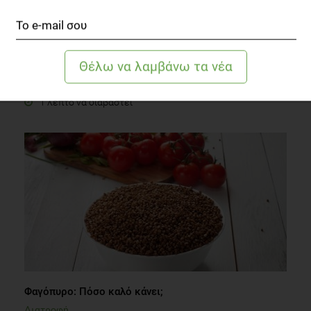
Βάζετε καθημερινά ξίδι στη σαλάτα σας; Μήπως θα
έπρεπε;
Συστάσεις Διατροφής
1 λεπτό να διαβαστεί
Φαγόπυρο: Πόσο καλό κάνει;
Διατροφή