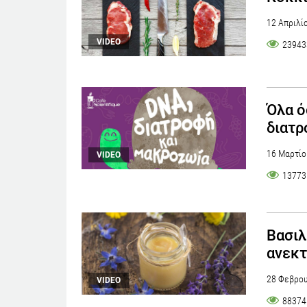
12 Απριλί
VIDEO
23943
Όλα ό
διατρ
16 Μαρτίο
VIDEO
13773
Βασιλ
ανεκτ
28 Φεβρου
VIDEO
88374