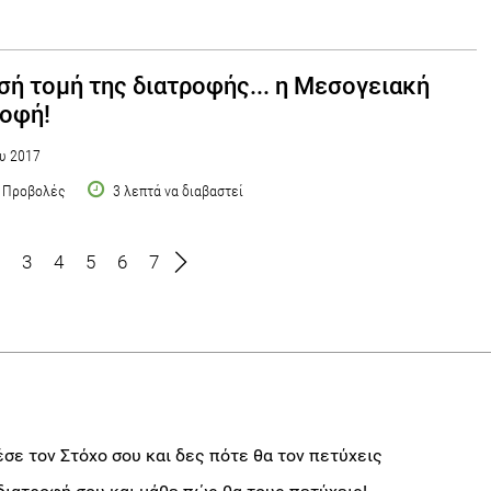
σή τομή της διατροφής... η Μεσογειακή
οφή!
υ 2017
 Προβολές
3 λεπτά να διαβαστεί
3
4
5
6
7
σε τον Στόχο σου και δες πότε θα τον πετύχεις