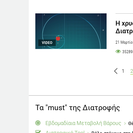
Η χρυ
Διατρ
21 Μαρτίο
VIDEO
35289
1
2
Τα "must" της Διατροφής
Εβδομαδίαια Μεταβολή Βάρους
Θέ
Διατροφικό Tool