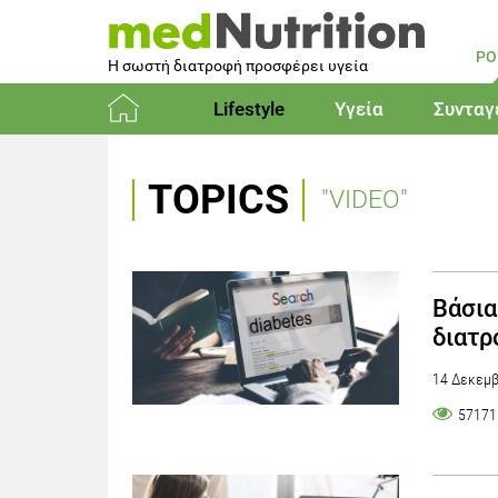
PO
Η σωστή διατροφή προσφέρει υγεία
Lifestyle
Υγεία
Συνταγ
Αρχική
TOPICS
"VIDEO"
Βάσια
διατρ
14 Δεκεμβ
57171