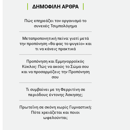
ΔΗΜΟΦΙΛΗ ΑΡΘΡΑ
Πώς επηρεάζει τον οργανισμό το
συνεχές Τσιμπολόγημα
Μεταπροπονητική πείνα: γιατί μετά
την προπόνηση «θα φας το ψυγείο» και
τι να κάνεις πρακτικά
Προπόνηση και Εμμηνορροϊκός
Κύκλος: Πώς να ακούς το Σώμα σου
και να προσαρμόζεις την Προπόνηση
σου
Τι συμβαίνει με τη Φερριτίνη σε
περιόδους έντονης Άσκησης;
Πρωτεΐνη σε σκόνη χωρίς Γυμναστική:
Πότε χρειάζεται και ποιοι
ωφελούνται;