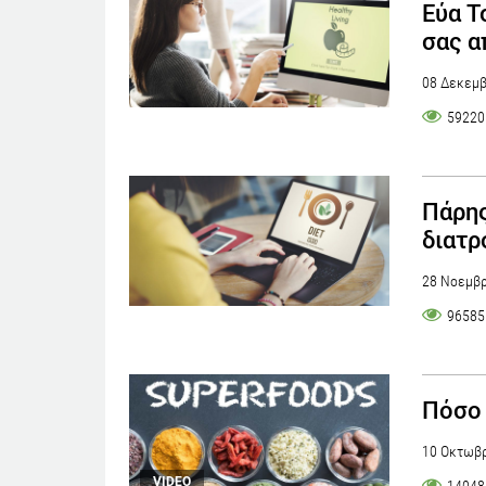
Εύα Τ
σας α
08 Δεκεμβ
59220
Πάρης
διατρ
28 Νοεμβρ
96585
Πόσο 
10 Οκτωβρ
VIDEO