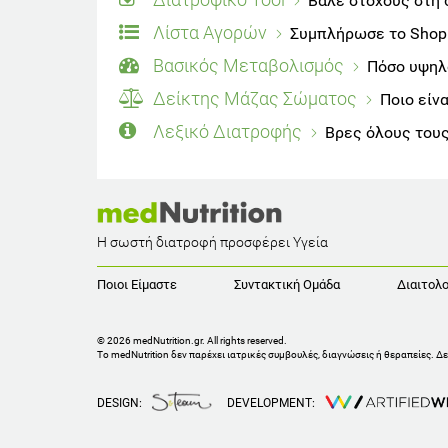
Βάλε στόχους στη 
Λίστα Αγορών
Συμπλήρωσε το Shoppi
Βασικός Μεταβολισμός
Πόσο υψηλό
Δείκτης Μάζας Σώματος
Ποιο είν
Λεξικό Διατροφής
Βρες όλους τους
Η σωστή διατροφή προσφέρει Υγεία
Ποιοι Είμαστε
Συντακτική Ομάδα
Διαιτολο
© 2026 medNutrition.gr. All rights reserved.
Το medNutrition δεν παρέχει ιατρικές συμβουλές, διαγνώσεις ή θεραπείες.
Δε
DESIGN:
DEVELOPMENT: