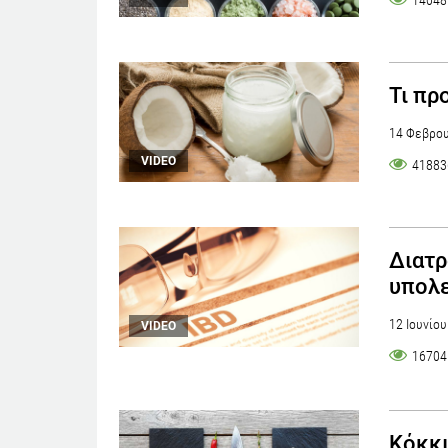
14048
Τι πρ
14 Φεβρου
VIDEO
41883
Διατρ
υπολε
12 Ιουνίο
VIDEO
16704
Κόκκι