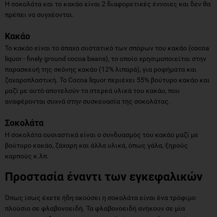
Η σοκολάτα και το κακάο είναι 2 διαφορετικές έννοιες και δεν θα
πρέπει να συγχέονται.
Κακάο
Το κακάο είναι το άπαχο συστατικό των σπόρων του κακάο (cocoa
liquor - finely ground cocoa beans), το οποίο χρησιμοποιείται στην
παρασκευή της σκόνης κακάο (12% λιπαρά), για ροφήματα και
ζαχαροπλαστική. Το Cocoa liquor περιέχει 55% βούτυρο κακάο και
μαζί με αυτό αποτελούν τα στερεά υλικά του κακάο, που
αναφέρονται συχνά στην συσκευασία της σοκολάτας.
Σοκολάτα
Η σοκολάτα ουσιαστικά είναι ο συνδυασμός του κακάο μαζί με
βούτυρο κακάο, ζάχαρη και άλλα υλικά, όπως γάλα, ξηρούς
καρπούς κ.λπ.
Προστασία έναντι των εγκεφαλικών
Όπως ίσως έχετε ήδη ακούσει η σοκολάτα είναι ένα τρόφιμο
πλούσιο σε φλαβονοειδή. Τα φλαβονοειδή ανήκουν σε μία