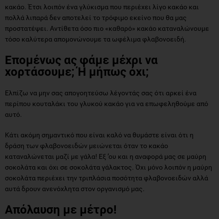
κακάο. Έτσι λοιπόν ένα γλύκισμα που περιέχει λίγο κακάο και
πολλά λιπαρά δεν αποτελεί το τρόφιμο εκείνο που θα μας
προστατέψει. Αντίθετα όσο πιο «καθαρό» κακάο καταναλώνουμε
τόσο καλύτερα απομονώνουμε τα ωφέλιμα φλαβονοειδή.
Επομένως ας φάμε μέχρι να
χορτάσουμε; Ή μήπως όχι;
Ελπίζω να μην σας απογοητεύσω λέγοντάς σας ότι αρκεί ένα
περίπου κουταλάκι του γλυκού κακάο για να επωφεληθούμε από
αυτό.
Κάτι ακόμη σημαντικό που είναι καλό να θυμάστε είναι ότι η
δράση των φλαβονοειδών μειώνεται όταν το κακάο
καταναλώνεται μαζί με γάλα! Εξ ’ου και η αναφορά μας σε μαύρη
σοκολάτα και όχι σε σοκολάτα γάλακτος. Όχι μόνο λοιπόν η μαύρη
σοκολάτα περιέχει την τριπλάσια ποσότητα φλαβονοειδών αλλά
αυτά δρουν ανενόχλητα στον οργανισμό μας.
Απόλαυση με μέτρο!