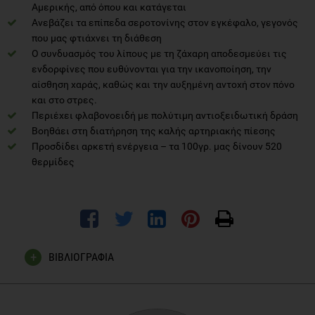
Αμερικής, από όπου και κατάγεται
Ανεβάζει τα επίπεδα σεροτονίνης στον εγκέφαλο, γεγονός
που μας φτιάχνει τη διάθεση
Ο συνδυασμός του λίπους με τη ζάχαρη αποδεσμεύει τις
ενδορφίνες που ευθύνονται για την ικανοποίηση, την
αίσθηση χαράς, καθώς και την αυξημένη αντοχή στον πόνο
και στο στρες.
Περιέχει φλαβονοειδή με πολύτιμη αντιοξειδωτική δράση
Βοηθάει στη διατήρηση της καλής αρτηριακής πίεσης
Προσδίδει αρκετή ενέργεια – τα 100γρ. μας δίνουν 520
θερμίδες
ΒΙΒΛΙΟΓΡΑΦΙΑ
Chocolate Consumption and Risk of Stroke in Women,
Journal of the American College of Cardiology Vol. 58, No.