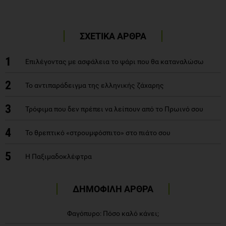
ΣΧΕΤΙΚΑ ΑΡΘΡΑ
1
Επιλέγοντας με ασφάλεια το ψάρι που θα καταναλώσω
2
Το αντιπαράδειγμα της ελληνικής ζάχαρης
3
Τρόφιμα που δεν πρέπει να λείπουν από το Πρωινό σου
4
Το θρεπτικό «στρουμφόσπιτο» στο πιάτο σου
5
Η Παξιμαδοκλέφτρα
ΔΗΜΟΦΙΛΗ ΑΡΘΡΑ
Φαγόπυρο: Πόσο καλό κάνει;