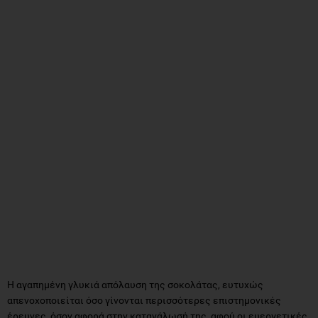
Η αγαπημένη γλυκιά απόλαυση της σοκολάτας, ευτυχώς
απενοχοποιείται όσο γίνονται περισσότερες επιστημονικές
έρευνες, όσον αφορά στην κατανάλωσή της, αφού οι ευεργετικές