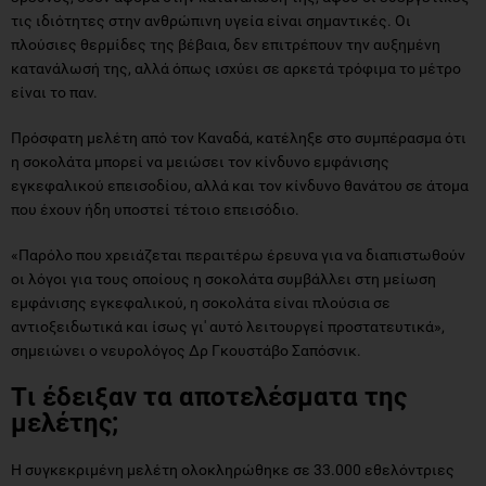
τις ιδιότητες στην ανθρώπινη υγεία είναι σημαντικές. Οι
πλούσιες θερμίδες της βέβαια, δεν επιτρέπουν την αυξημένη
κατανάλωσή της, αλλά όπως ισχύει σε αρκετά τρόφιμα το μέτρο
είναι το παν.
Πρόσφατη μελέτη από τον Καναδά, κατέληξε στο συμπέρασμα ότι
η σοκολάτα μπορεί να μειώσει τον κίνδυνο εμφάνισης
εγκεφαλικού επεισοδίου, αλλά και τον κίνδυνο θανάτου σε άτομα
που έχουν ήδη υποστεί τέτοιο επεισόδιο.
«Παρόλο που χρειάζεται περαιτέρω έρευνα για να διαπιστωθούν
οι λόγοι για τους οποίους η σοκολάτα συμβάλλει στη μείωση
εμφάνισης εγκεφαλικού, η σοκολάτα είναι πλούσια σε
αντιοξειδωτικά και ίσως γι' αυτό λειτουργεί προστατευτικά»,
σημειώνει ο νευρολόγος Δρ Γκουστάβο Σαπόσνικ.
Tι έδειξαν τα αποτελέσματα της
μελέτης;
Η συγκεκριμένη μελέτη ολοκληρώθηκε σε 33.000 εθελόντριες