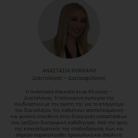
17, 2011, 2011 by the American College of Cardiology
Foundation
Review Article: Cocoa and health: a decade of research,
Karen A. Cooper1, Jennifer L. Donovan2, Andrew L.
Waterhouse3 and Gary Williamson, Nestle´ Research Center,
British Journal of Nutrition (2008), 99, 1–11
Chocolate, Lifestyle, and Health, Francesco Visioli et al.,
Critical Reviews in Food Science and Nutrition , Volume 49,
Issue 4, 2009
ΑΝΑΣΤΑΣΊΑ ΚΌΚΚΑΛΗ
Διαιτολόγος – Διατροφολόγος
Larsson, S. C., J. Virtamo, and A. Wolk. "Chocolate
Consumption And Risk Of Stroke: A Prospective Cohort Of
Η Αναστασία Κόκκαλη είναι Κλινικός –
Men And Meta-Analysis". Neurology 79.12 (2012): 1223-
Διαιτολόγος. Η πολύχρονη εμπειρία της
1229. Web.
συνδυαστικά με την αγάπη της για το επάγγελμα
του διαιτολόγου την καθιστούν αποτελεσματική
http://ejournals.teiath.gr/index.php/tovima/article/view/451
και φυσικά υπεύθυνη στην διαχείριση καταστάσεων
που χρήζουν διατροφική καθοδήγηση. Από την αρχή
της επαγγελματικής της σταδιοδρομίας έως και
https://nutritionfacts.org/video/Dark-Chocolate-and-Artery-
σήμερα παρακολουθεί προσωπικά και απόλυτα
Function/