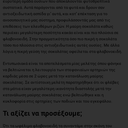
ευρύτερη ομάδα ουσιών που αποκαλούνται φυτοθρεπτικά
συστατικά. Αυτά παράγονται από τα φυτά και δρουν σαν
αντιοξειδωτική ασπίδα γι’ αυτά, και κατ’ επέκταση για το
ανοσοποιητικό μας σύστημα, προφυλάσσοντάς μας από τις
επιθέσεις των ελευθέρων ριζών. Η μαύρη σοκολάτα καθώς
περιέχει μεγαλύτερη ποσότητα κακάο είναι και πιο πλούσια σε
φλαβονοειδή. Στην πραγματικότητα όσο πιο πικρή η σοκολάτα
τόσο πιο πλούσια στις αντιοξειδωτικές αυτές ουσίες. Με άλλα
λόγια η πικρή γεύση της σοκολάτας οφείλεται στα φλαβονοειδή.
Εντυπωσιακά είναι τα αποτελέσματα μίας μελέτης όπου φάνηκε
να βελτιώνεται η λειτουργία των στεφανιαίων αρτηριών της
καρδιάς μέσα σε 2 ώρες μετά την κατανάλωση μαύρης
σοκολάτας. Σε αντίστοιχη μελέτη παρατηρήθηκε ότι οι φλέβες
στα μάτια είχαν μεγαλύτερη ικανότητα διαστολής μετά την
κατανάλωση μαύρης σοκολάτας ενώ βελτιώθηκε και η
κυκλοφορία στις αρτηρίες των ποδιών και του εγκεφάλου.
Τι αξίζει να προσέξουμε;
Ότι τα ωφέλιμα φλαβονοειδή τα συναντάμε στην σκόνη του