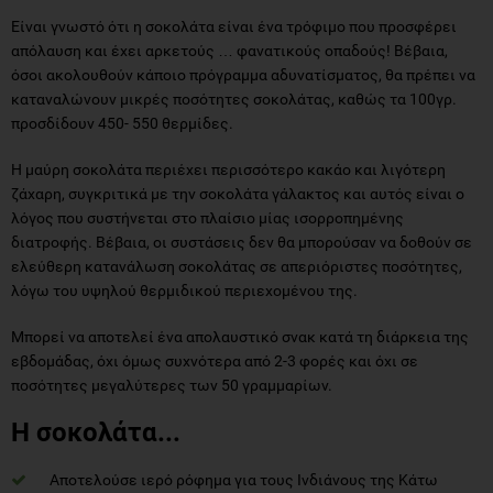
Είναι γνωστό ότι η σοκολάτα είναι ένα τρόφιμο που προσφέρει
απόλαυση και έχει αρκετούς … φανατικούς οπαδούς! Βέβαια,
όσοι ακολουθούν κάποιο πρόγραμμα αδυνατίσματος, θα πρέπει να
καταναλώνουν μικρές ποσότητες σοκολάτας, καθώς τα 100γρ.
προσδίδουν 450- 550 θερμίδες.
Η μαύρη σοκολάτα περιέχει περισσότερο κακάο και λιγότερη
ζάχαρη, συγκριτικά με την σοκολάτα γάλακτος και αυτός είναι ο
λόγος που συστήνεται στο πλαίσιο μίας ισορροπημένης
διατροφής. Βέβαια, οι συστάσεις δεν θα μπορούσαν να δοθούν σε
ελεύθερη κατανάλωση σοκολάτας σε απεριόριστες ποσότητες,
λόγω του υψηλού θερμιδικού περιεχομένου της.
Μπορεί να αποτελεί ένα απολαυστικό σνακ κατά τη διάρκεια της
εβδομάδας, όχι όμως συχνότερα από 2-3 φορές και όχι σε
ποσότητες μεγαλύτερες των 50 γραμμαρίων.
Η σοκολάτα
...
Αποτελούσε ιερό ρόφημα για τους Ινδιάνους της Κάτω