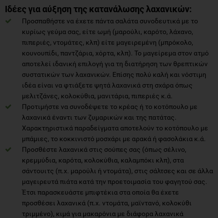
Ιδέες για αύξηση της κατανάλωσης λαχανικών:
Προσπαθήστε να έχετε πάντα σαλάτα συνοδευτικά με το
κυρίως γεύμα σας, είτε ωμή (μαρούλι, καρότο, λάχανο,
πιπεριές, ντομάτες, κλπ) είτε μαγειρεμένη (μπρόκολο,
κουνουπίδι, παντζάρια, χόρτα, κλπ). Το μαγείρεμα στον ατμό
αποτελεί ιδανική επιλογή για τη διατήρηση των θρεπτικών
συστατικών των λαχανικών. Επίσης πολύ καλή και νόστιμη
ιδέα είναι να φτιάξετε ψητά λαχανικά στη σχάρα όπως
μελιτζάνες, κολοκύθια, μανιτάρια, πιπεριές κ.ά.
Προτιμήστε να συνοδέψετε το κρέας ή το κοτόπουλο με
λαχανικά έναντι των ζυμαρικών και της πατάτας.
Χαρακτηριστικά παραδείγματα αποτελούν το κοτόπουλο με
μπάμιες, το κοκκινιστό μοσχάρι με αρακά ή φασολάκια κ.ά.
Προσθέστε λαχανικά στις σούπες σας (όπως σέλινο,
κρεμμύδια, καρότα, κολοκύθια, καλαμπόκι κλπ), στα
σάντουιτς (π.χ. μαρούλι ή ντομάτα), στις σάλτσες και σε άλλα
μαγειρευτά πιάτα κατά την προετοιμασία του φαγητού σας.
Έτσι παρασκευάστε μπιφτέκια στα οποία θα έχετε
προσθέσει λαχανικά (π.χ. ντομάτα, μαϊντανό, κολοκύθι
τριμμένο), κιμά για μακαρόνια με διάφορα λαχανικά