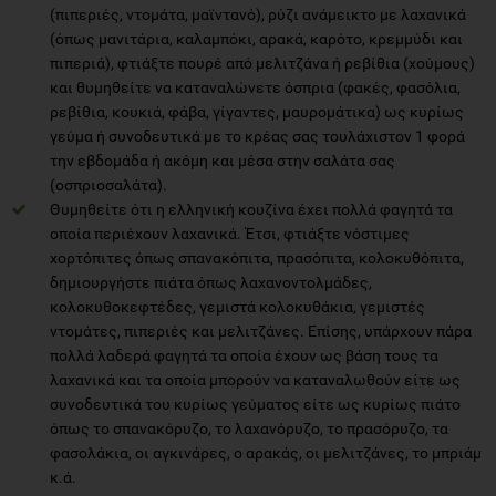
(πιπεριές, ντομάτα, μαϊντανό), ρύζι ανάμεικτο με λαχανικά
(όπως μανιτάρια, καλαμπόκι, αρακά, καρότο, κρεμμύδι και
πιπεριά), φτιάξτε πουρέ από μελιτζάνα ή ρεβίθια (χούμους)
και θυμηθείτε να καταναλώνετε όσπρια (φακές, φασόλια,
ρεβίθια, κουκιά, φάβα, γίγαντες, μαυρομάτικα) ως κυρίως
γεύμα ή συνοδευτικά με το κρέας σας τουλάχιστον 1 φορά
την εβδομάδα ή ακόμη και μέσα στην σαλάτα σας
(οσπριοσαλάτα).
Θυμηθείτε ότι η ελληνική κουζίνα έχει πολλά φαγητά τα
οποία περιέχουν λαχανικά. Έτσι, φτιάξτε νόστιμες
χορτόπιτες όπως σπανακόπιτα, πρασόπιτα, κολοκυθόπιτα,
δημιουργήστε πιάτα όπως λαχανοντολμάδες,
κολοκυθοκεφτέδες, γεμιστά κολοκυθάκια, γεμιστές
ντομάτες, πιπεριές και μελιτζάνες. Επίσης, υπάρχουν πάρα
πολλά λαδερά φαγητά τα οποία έχουν ως βάση τους τα
λαχανικά και τα οποία μπορούν να καταναλωθούν είτε ως
συνοδευτικά του κυρίως γεύματος είτε ως κυρίως πιάτο
όπως το σπανακόρυζο, το λαχανόρυζο, το πρασόρυζο, τα
φασολάκια, οι αγκινάρες, ο αρακάς, οι μελιτζάνες, το μπριάμ
κ.ά.