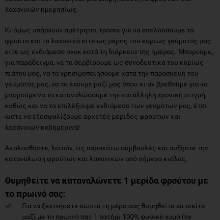
λαχανικών ημερησίως.
Κι όμως υπάρχουν αμέτρητοι τρόποι για να απολαύσουμε τα
φρούτα και τα λαχανικά είτε ως μέρος του κυρίως γεύματός μας
είτε ως ενδιάμεσο σνακ κατά τη διάρκεια της ημέρας. Μπορούμε,
για παράδειγμα, να τα σερβίρουμε ως συνοδευτικά του κυρίως
πιάτου μας, να τα χρησιμοποιήσουμε κατά την παρασκευή του
γεύματός μας, να τα έχουμε μαζί μας όπου κι αν βρεθούμε για να
μπορούμε να τα καταναλώσουμε την κατάλληλη χρονική στιγμή,
καθώς και να τα επιλέξουμε ενδιάμεσα των γευμάτων μας, έτσι
ώστε να εξασφαλίζουμε αρκετές μερίδες φρούτων και
λαχανικών καθημερινά!
Ακολουθήστε, λοιπόν, τις παρακάτω συμβουλές και αυξήστε την
κατανάλωση φρούτων και λαχανικών από σήμερα κιόλας.
Θυμηθείτε να καταναλώνετε 1 μερίδα φρούτου με
το πρωινό σας:
Για να ξεκινήσετε σωστά τη μέρα σας θυμηθείτε να πιείτε
μαζί με το πρωινό σας 1 ποτήρι 100% φυσικό χυμό (πχ