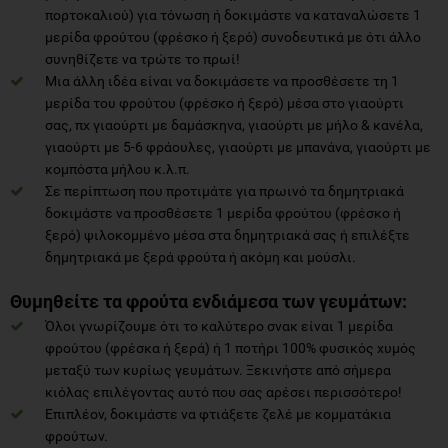
πορτοκαλιού) για τόνωση ή δοκιμάστε να καταναλώσετε 1
μερίδα φρούτου (φρέσκο ή ξερό) συνοδευτικά με ότι άλλο
συνηθίζετε να τρώτε το πρωί!
Μια άλλη ιδέα είναι να δοκιμάσετε να προσθέσετε τη 1
μερίδα του φρούτου (φρέσκο ή ξερό) μέσα στο γιαούρτι
σας, πχ γιαούρτι με δαμάσκηνα, γιαούρτι με μήλο & κανέλα,
γιαούρτι με 5-6 φράουλες, γιαούρτι με μπανάνα, γιαούρτι με
κομπόστα μήλου κ.λ.π.
Σε περίπτωση που προτιμάτε για πρωινό τα δημητριακά
δοκιμάστε να προσθέσετε 1 μερίδα φρούτου (φρέσκο ή
ξερό) ψιλοκομμένο μέσα στα δημητριακά σας ή επιλέξτε
δημητριακά με ξερά φρούτα ή ακόμη και μούσλι.
Θυμηθείτε τα φρούτα ενδιάμεσα των γευμάτων:
Όλοι γνωρίζουμε ότι το καλύτερο σνακ είναι 1 μερίδα
φρούτου (φρέσκα ή ξερά) ή 1 ποτήρι 100% φυσικός χυμός
μεταξύ των κυρίως γευμάτων. Ξεκινήστε από σήμερα
κιόλας επιλέγοντας αυτό που σας αρέσει περισσότερο!
Επιπλέον, δοκιμάστε να φτιάξετε ζελέ με κομματάκια
φρούτων.