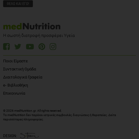
Η σωστή διατροφή προσφέρει Υγεία
Ποιοι Είμαστε
Συντακτική Ομάδα
Διαιτολογικά Γραφεία
e- Βιβλιοθήκη
Επικοινωνία
© 2026 medNutrition.gr. All rights reserved.
Το medNutrition δεν παρέχει ιατρικές συμβουλές, διαγνώσεις ή θεραπείες.
Δείτε
περισσότερες πληροφορίες
.
DESIGN: