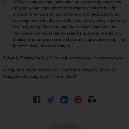
Τέλος, σε περίπτωση που πρόκειται να καταναλώσετε ένα
γρήγορο γεύμα προτιμήστε είτε vegetarian πίτσα που θα
επιλέξετε να περιέχει μια ποικιλία από διάφορα λαχανικά,
είτε vegetarian σουβλάκι που θα είναι φτιαγμένo με μπόλικη
ντομάτα, κρεμμύδι ή/και μαρούλι, ενώ εάν βρεθείτε σε
ταχυφαγείο επιλέξτε από το salad bar μια ποικιλία από τις
διάφορες επιλογές που σας δίνονται με έμφαση στα ωμά και
βραστά λαχανικά και τα όσπρια.
Γράφει η Ελευθερίου Σοφία, Κλινική Διαιτολόγος - Διατροφολόγος
Αναδημοσίευση του περιοδικού "Ευεξία & Διατροφή", τεύχος 52
Νοεμβρίου-Δεκεμβρίου 2011, σελ. 26-28