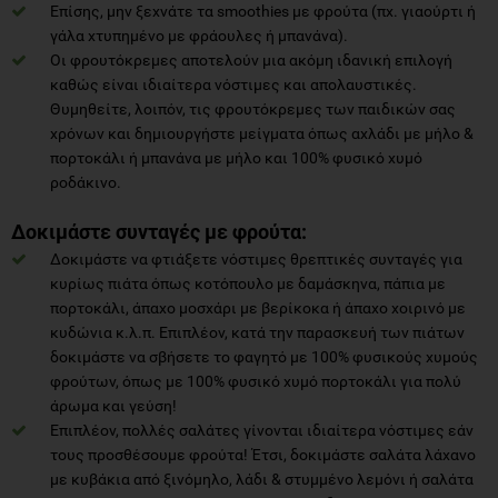
Επίσης, μην ξεχνάτε τα smoothies με φρούτα (πχ. γιαούρτι ή
γάλα χτυπημένο με φράουλες ή μπανάνα).
Οι φρουτόκρεμες αποτελούν μια ακόμη ιδανική επιλογή
καθώς είναι ιδιαίτερα νόστιμες και απολαυστικές.
Θυμηθείτε, λοιπόν, τις φρουτόκρεμες των παιδικών σας
χρόνων και δημιουργήστε μείγματα όπως αχλάδι με μήλο &
πορτοκάλι ή μπανάνα με μήλο και 100% φυσικό χυμό
ροδάκινο.
Δοκιμάστε συνταγές με φρούτα:
Δοκιμάστε να φτιάξετε νόστιμες θρεπτικές συνταγές για
κυρίως πιάτα όπως κοτόπουλο με δαμάσκηνα, πάπια με
πορτοκάλι, άπαχο μοσχάρι με βερίκοκα ή άπαχο χοιρινό με
κυδώνια κ.λ.π. Επιπλέον, κατά την παρασκευή των πιάτων
δοκιμάστε να σβήσετε το φαγητό με 100% φυσικούς χυμούς
φρούτων, όπως με 100% φυσικό χυμό πορτοκάλι για πολύ
άρωμα και γεύση!
Επιπλέον, πολλές σαλάτες γίνονται ιδιαίτερα νόστιμες εάν
τους προσθέσουμε φρούτα! Έτσι, δοκιμάστε σαλάτα λάχανο
με κυβάκια από ξινόμηλο, λάδι & στυμμένο λεμόνι ή σαλάτα