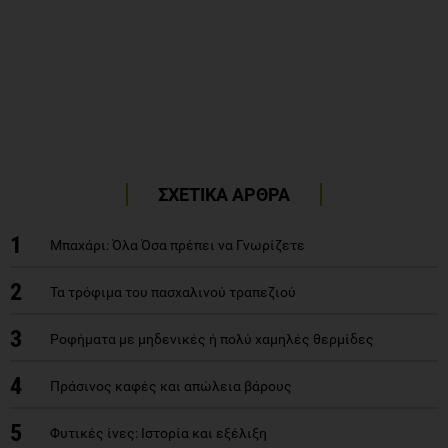
ΣΧΕΤΙΚΑ ΑΡΘΡΑ
1
Μπαχάρι: Όλα Όσα πρέπει να Γνωρίζετε
2
Τα τρόφιμα του πασχαλινού τραπεζιού
3
Ροφήματα με μηδενικές ή πολύ χαμηλές θερμίδες
4
Πράσινος καφές και απώλεια βάρους
5
Φυτικές ίνες: Iστορία και εξέλιξη