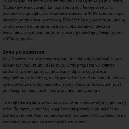
Τα ξερά φρούτα αποτελούν επίσης πολύ καλή επιλογή (π.χ. σύκα,
δαμάσκηνα και ανανάς). Σε περίπτωση που δεν φροντίσατε,
ωστόσο, να προμηθευτείτε κάποιο φρούτο, οι 100% φυσικοί χυμοί
αποτελούν την ιδανική επιλογή. Επιλέξτε να αγοράσετε χυμούς οι
οποίοι είτε να είναι φυσικοί είτε συσκευασμένοι, αλλά να
αναφέρουν στη συσκευασία τους «χωρίς προσθήκη ζάχαρης» και
«100% φυσικοί».
Σνακ με λαχανικά:
Μην ξεχνάτε ότι τα λαχανικά είναι μία πολύ καλή επιλογή έναντι
άλλων υψηλών σε θερμίδες σνακ. Έτσι, μπορείτε να κόψετε
ροδέλες από πιπεριές σε διάφορα χρώματα, καρότα και
αγγουράκια σε λωρίδες, ωμές φουντίτσες από κουνουπίδι και να
τα καταναλώσετε ως ορεκτικά ή όταν βλέπετε τηλεόραση, μαζί
με ελαφριές σως που θα έχετε φτιάξει από γιαούρτι.
Τα σουβλάκια φρούτων και λαχανικών αποτελούν επίσης μια καλή
ιδέα. Περάστε φράουλες, κομμάτια από μπανάνα και αχλάδι σε
ξυλάκια για σουβλάκι και απολαύστε τα αγαπημένα σας φρούτα με
ένα πολύ διαφορετικό και πρωτότυπο τρόπο.