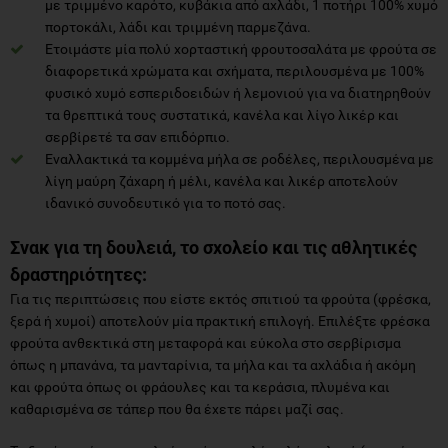
με τριμμένο καρότο, κυβάκια από αχλάδι, 1 ποτήρι 100% χυμό
πορτοκάλι, λάδι και τριμμένη παρμεζάνα.
Ετοιμάστε μία πολύ χορταστική φρουτοσαλάτα με φρούτα σε
διαφορετικά χρώματα και σχήματα, περιλουσμένα με 100%
φυσικό χυμό εσπεριδοειδών ή λεμονιού για να διατηρηθούν
τα θρεπτικά τους συστατικά, κανέλα και λίγο λικέρ και
σερβίρετέ τα σαν επιδόρπιο.
Εναλλακτικά τα κομμένα μήλα σε ροδέλες, περιλουσμένα με
λίγη μαύρη ζάχαρη ή μέλι, κανέλα και λικέρ αποτελούν
ιδανικό συνοδευτικό για το ποτό σας.
Σνακ για τη δουλειά, το σχολείο και τις αθλητικές
δραστηριότητες:
Για τις περιπτώσεις που είστε εκτός σπιτιού τα φρούτα (φρέσκα,
ξερά ή χυμοί) αποτελούν μία πρακτική επιλογή. Επιλέξτε φρέσκα
φρούτα ανθεκτικά στη μεταφορά και εύκολα στο σερβίρισμα
όπως η μπανάνα, τα μανταρίνια, τα μήλα και τα αχλάδια ή ακόμη
και φρούτα όπως οι φράουλες και τα κεράσια, πλυμένα και
καθαρισμένα σε τάπερ που θα έχετε πάρει μαζί σας.