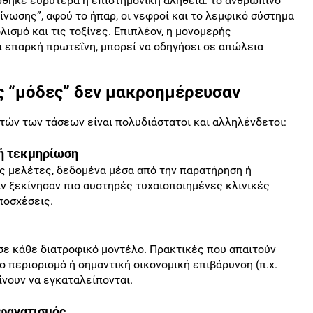
ώθηκε ευρύτερα η επιστημονική αλήθεια: το ανθρώπινο
νωσης”, αφού το ήπαρ, οι νεφροί και το λεμφικό σύστημα
ισμό και τις τοξίνες. Επιπλέον, η μονομερής
ι επαρκή πρωτεΐνη, μπορεί να οδηγήσει σε απώλεια
ές “μόδες” δεν μακροημέρευσαν
τών των τάσεων είναι πολυδιάστατοι και αλληλένδετοι:
κή τεκμηρίωση
ς μελέτες, δεδομένα μέσα από την παρατήρηση ή
αν ξεκίνησαν πιο αυστηρές τυχαιοποιημένες κλινικές
ποσχέσεις.
σε κάθε διατροφικό μοντέλο. Πρακτικές που απαιτούν
ο περιορισμό ή σημαντική οικονομική επιβάρυνση (π.χ.
ίνουν να εγκαταλείπονται.
 φανατισμός